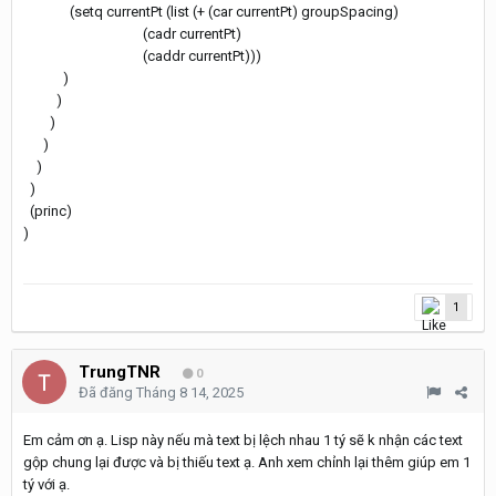
(setq currentPt (list (+ (car currentPt) groupSpacing)
(cadr currentPt)
(caddr currentPt)))
)
)
)
)
)
)
(princ)
)
1
TrungTNR
0
Đã đăng
Tháng 8 14, 2025
Em cảm ơn ạ. Lisp này nếu mà text bị lệch nhau 1 tý sẽ k nhận các text
gộp chung lại được và bị thiếu text ạ. Anh xem chỉnh lại thêm giúp em 1
tý với ạ.