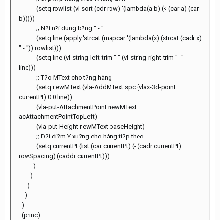
(setq rowlist (vl-sort (cdr row) '(lambda(a b) (< (car a) (car
b)))))
;; N?i n?i dung b?ng " - "
(setq line (apply 'strcat (mapcar '(lambda(x) (strcat (cadr x)
" - ")) rowlist)))
(setq line (vl-string-left-trim " " (vl-string-right-trim "- "
line)))
;; T?o MText cho t?ng hàng
(setq newMText (vla-AddMText spc (vlax-3d-point
currentPt) 0.0 line))
(vla-put-AttachmentPoint newMText
acAttachmentPointTopLeft)
(vla-put-Height newMText baseHeight)
;; D?i di?m Y xu?ng cho hàng ti?p theo
(setq currentPt (list (car currentPt) (- (cadr currentPt)
rowSpacing) (caddr currentPt)))
)
)
)
)
)
(princ)