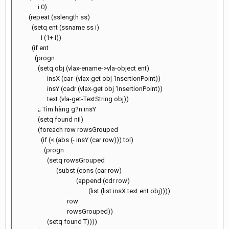
i 0)
(repeat (sslength ss)
(setq ent (ssname ss i)
i (1+ i))
(if ent
(progn
(setq obj (vlax-ename->vla-object ent)
insX (car (vlax-get obj 'InsertionPoint))
insY (cadr (vlax-get obj 'InsertionPoint))
text (vla-get-TextString obj))
;; Tìm hàng g?n insY
(setq found nil)
(foreach row rowsGrouped
(if (< (abs (- insY (car row))) tol)
(progn
(setq rowsGrouped
(subst (cons (car row)
(append (cdr row)
(list (list insX text ent obj))))
row
rowsGrouped))
(setq found T))))