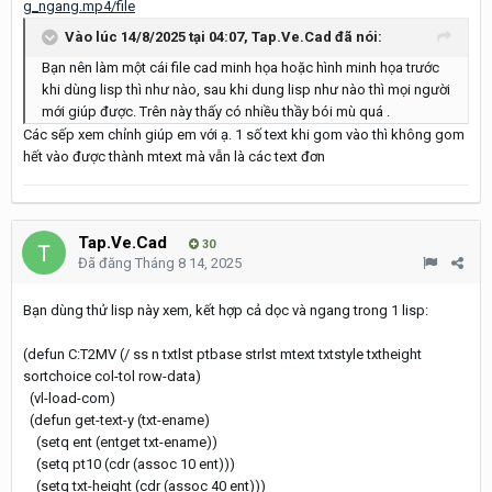
g_ngang.mp4/file
Vào lúc 14/8/2025 tại 04:07,
Tap.Ve.Cad
đã nói:
Bạn nên làm một cái file cad minh họa hoặc hình minh họa trước
khi dùng lisp thì như nào, sau khi dung lisp như nào thì mọi người
mới giúp được. Trên này thấy có nhiều thầy bói mù quá .
Các sếp xem chỉnh giúp em với ạ. 1 số text khi gom vào thì không gom
hết vào được thành mtext mà vẫn là các text đơn
Tap.Ve.Cad
30
Đã đăng
Tháng 8 14, 2025
Bạn dùng thử lisp này xem, kết hợp cả dọc và ngang trong 1 lisp:
(defun C:T2MV (/ ss n txtlst ptbase strlst mtext txtstyle txtheight
sortchoice col-tol row-data)
(vl-load-com)
(defun get-text-y (txt-ename)
(setq ent (entget txt-ename))
(setq pt10 (cdr (assoc 10 ent)))
(setq txt-height (cdr (assoc 40 ent)))