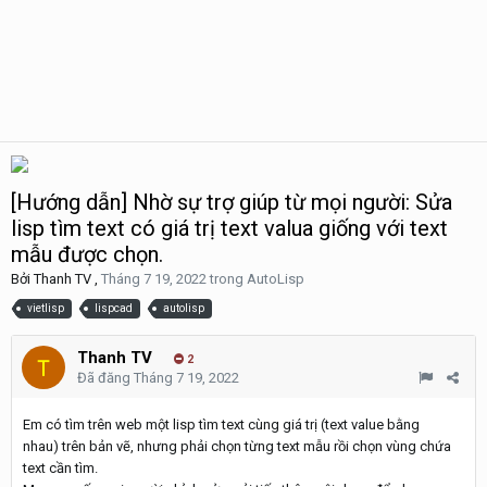
[Hướng dẫn] Nhờ sự trợ giúp từ mọi người: Sửa
lisp tìm text có giá trị text valua giống với text
mẫu được chọn.
Bởi
Thanh TV
,
Tháng 7 19, 2022
trong
AutoLisp
vietlisp
lispcad
autolisp
Thanh TV
2
Đã đăng
Tháng 7 19, 2022
Em có tìm trên web một lisp tìm text cùng giá trị (text value bằng
nhau) trên bản vẽ, nhưng phải chọn từng text mẫu rồi chọn vùng chứa
text cần tìm.