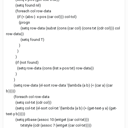
(setq found nil)
(foreach col row-data
(if (< (abs (- x-pos (car col))) col-tol)
(progn
(setq row-data (subst (cons (car col) (cons txt (cdr col))) col
row-data))
(setq found T)
)
)
)
(if (not found)
(setq row-data (cons (list x-pos txt) row-data))
)
)
(setq row-data (vl-sort row-data '(lambda (a b) (< (car a) (car
b)))))
(foreach col row-data
(setq col-txt (cdr col))
(setq col-txt (vl-sort col-txt '(lambda (a b) (> (get-text-y a) (get-
text-y b)))))
(setq ptbase (assoc 10 (entget (car col-txt)))
txtstyle (cdr (assoc 7 (entget (car col-txt))))