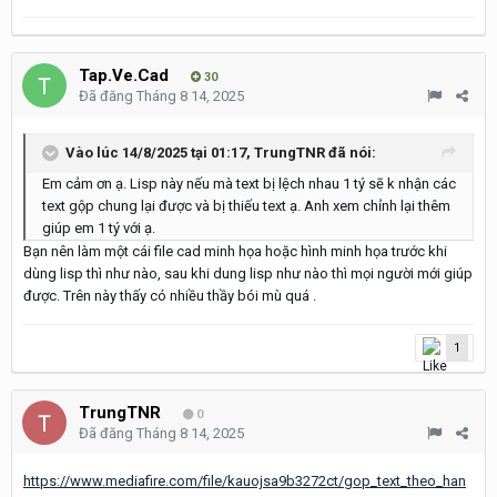
Tap.Ve.Cad
30
Đã đăng
Tháng 8 14, 2025
Vào lúc 14/8/2025 tại 01:17,
TrungTNR
đã nói:
Em cảm ơn ạ. Lisp này nếu mà text bị lệch nhau 1 tý sẽ k nhận các
text gộp chung lại được và bị thiếu text ạ. Anh xem chỉnh lại thêm
giúp em 1 tý với ạ.
Bạn nên làm một cái file cad minh họa hoặc hình minh họa trước khi
dùng lisp thì như nào, sau khi dung lisp như nào thì mọi người mới giúp
được. Trên này thấy có nhiều thầy bói mù quá .
1
TrungTNR
0
Đã đăng
Tháng 8 14, 2025
https://www.mediafire.com/file/kauojsa9b3272ct/gop_text_theo_han