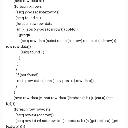
(setq row-data nil)
(foreach txt rows
(setq y-pos (get-text-y txt))
(setq found nil)
(foreach row row-data
(if (< (abs (- y-pos (car row))) col-tol)
(progn
(setq row-data (subst (cons (car row) (cons txt (cdr row)))
row row-data))
(setq found T)
)
)
)
(if (not found)
(setq row-data (cons (list y-pos txt) row-data))
)
)
(setq row-data (vl-sort row-data '(lambda (a b) (> (car a) (car
b)))))
(foreach row row-data
(setq row-txt (cdr row))
(setq row-txt (vl-sort row-txt '(lambda (a b) (< (get-text-x a) (get-
text-x b)))))