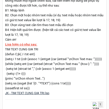
Mong muốn mọi người chỉnh sửa, cải tiến thêm nội dung để phục vụ
công việc được tốt hơn, cụ thể như sau:
B1: Nhập lệnh
B2: Chọn một hoặc nhóm text mẫu (ví dụ: text mẫu hoặc nhóm text mẫu
có giá trị text valua lần lượt là 17, 18, 19)
B3: Chọn vùng text cần tìm theo text mẫu đã chọn
B4: Hiện kết quả tìm được. (hiện tất cả các text có giá trị text valua lần
lượt là 17, 18, 19)
Cảm ơn!
Lisp hiện có như sau:
TIM TEXT CUNG GIA TRI
(defun C:jk( / i txt ent)
(setq i 1 txt (cdr (assoc 1 (entget (car (entsel "\nChon Text mau: "))))))
(while (setq ent (car (entsel (strcat "\nChon Text mau " (itoa i) ": "))))
(setq txt (strcat txt "," (cdr (assoc 1 (entget ent)))))
(setq i (1+ i)))
(princ "\nChon nhom Text...")
(setq ss (ssget (list '(0 . "*TEXT") (cons 1 txt))))
(sssetfirst nil ss))
JK - TIM TEXT CUNG GIA TRI.lsp
1