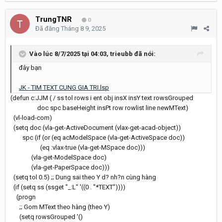
TrungTNR
0
Đã đăng
Tháng 8 9, 2025
Vào lúc 8/7/2025 tại 04:03,
trieubb
đã nói:
đây bạn
JK - TIM TEXT CUNG GIA TRI.lsp
(defun c:JJM ( / ss tol rows i ent obj insX insY text rowsGrouped
doc spc baseHeight insPt row rowlist line newMText)
(vl-load-com)
(setq doc (vla-get-ActiveDocument (vlax-get-acad-object))
spc (if (or (eq acModelSpace (vla-get-ActiveSpace doc))
(eq :vlax-true (vla-get-MSpace doc)))
(vla-get-ModelSpace doc)
(vla-get-PaperSpace doc)))
(setq tol 0.5) ;; Dung sai theo Y d? nh?n cùng hàng
(if (setq ss (ssget "_:L" '((0 . "*TEXT"))))
(progn
;; Gom MText theo hàng (theo Y)
(setq rowsGrouped '()