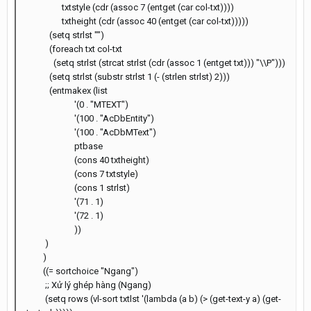
txtstyle (cdr (assoc 7 (entget (car col-txt))))
txtheight (cdr (assoc 40 (entget (car col-txt)))))
(setq strlst "")
(foreach txt col-txt
(setq strlst (strcat strlst (cdr (assoc 1 (entget txt))) "\\P")))
(setq strlst (substr strlst 1 (- (strlen strlst) 2)))
(entmakex (list
'(0 . "MTEXT")
'(100 . "AcDbEntity")
'(100 . "AcDbMText")
ptbase
(cons 40 txtheight)
(cons 7 txtstyle)
(cons 1 strlst)
'(71 . 1)
'(72 . 1)
))
)
)
((= sortchoice "Ngang")
;; Xử lý ghép hàng (Ngang)
(setq rows (vl-sort txtlst '(lambda (a b) (> (get-text-y a) (get-