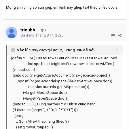
Mong anh chỉ giáo sửa giúp em lệnh này ghép text theo chiều dọc ạ.
trieubb
9
Đã đăng
Tháng 8 11, 2025
Vào lúc 9/8/2025 tại 02:12,
TrungTNR
đã nói:
(defun c:JJM ( / ss tol rows i ent obj insX insY text rowsGrouped
doc spc baseHeight insPt row rowlist line newMText)
(vl-load-com)
(setq doc (vla-get-ActiveDocument (vlax-get-acad-object))
spc (if (or (eq acModelSpace (vla-get-ActiveSpace doc))
(eq :vlax-true (vla-get-MSpace doc)))
(vla-get-ModelSpace doc)
(vla-get-PaperSpace doc)))
(setq tol 0.5) ;; Dung sai theo Y d? nh?n cùng hàng
(if (setq ss (ssget "_:L" '((0 . "*TEXT"))))
(progn
;; Gom MText theo hàng (theo Y)
(setq rowsGrouped '()