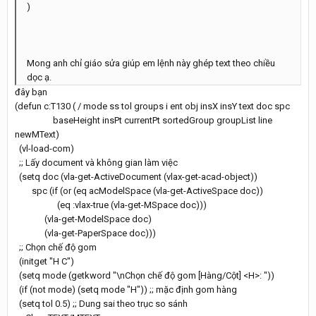
)
Mong anh chỉ giáo sửa giúp em lệnh này ghép text theo chiều
dọc ạ.
đây bạn
(defun c:T130 ( / mode ss tol groups i ent obj insX insY text doc spc
baseHeight insPt currentPt sortedGroup groupList line
newMText)
(vl-load-com)
;; Lấy document và không gian làm việc
(setq doc (vla-get-ActiveDocument (vlax-get-acad-object))
spc (if (or (eq acModelSpace (vla-get-ActiveSpace doc))
(eq :vlax-true (vla-get-MSpace doc)))
(vla-get-ModelSpace doc)
(vla-get-PaperSpace doc)))
;; Chọn chế độ gom
(initget "H C")
(setq mode (getkword "\nChọn chế độ gom [Hàng/Cột] <H>: "))
(if (not mode) (setq mode "H")) ;; mặc định gom hàng
(setq tol 0.5) ;; Dung sai theo trục so sánh