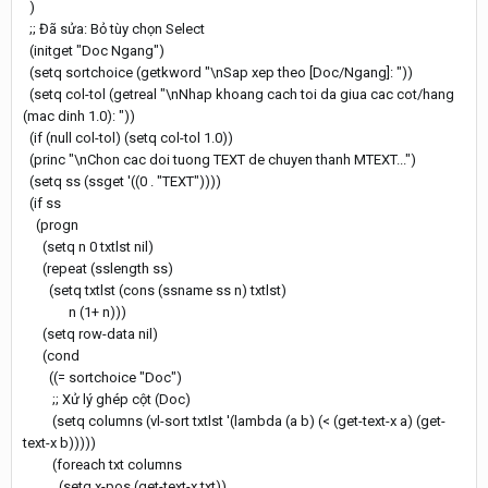
)
;; Đã sửa: Bỏ tùy chọn Select
(initget "Doc Ngang")
(setq sortchoice (getkword "\nSap xep theo [Doc/Ngang]: "))
(setq col-tol (getreal "\nNhap khoang cach toi da giua cac cot/hang
(mac dinh 1.0): "))
(if (null col-tol) (setq col-tol 1.0))
(princ "\nChon cac doi tuong TEXT de chuyen thanh MTEXT...")
(setq ss (ssget '((0 . "TEXT"))))
(if ss
(progn
(setq n 0 txtlst nil)
(repeat (sslength ss)
(setq txtlst (cons (ssname ss n) txtlst)
n (1+ n)))
(setq row-data nil)
(cond
((= sortchoice "Doc")
;; Xử lý ghép cột (Doc)
(setq columns (vl-sort txtlst '(lambda (a b) (< (get-text-x a) (get-
text-x b)))))
(foreach txt columns
(setq x-pos (get-text-x txt))