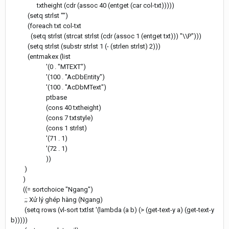
txtheight (cdr (assoc 40 (entget (car col-txt)))))
(setq strlst "")
(foreach txt col-txt
(setq strlst (strcat strlst (cdr (assoc 1 (entget txt))) "\\P")))
(setq strlst (substr strlst 1 (- (strlen strlst) 2)))
(entmakex (list
'(0 . "MTEXT")
'(100 . "AcDbEntity")
'(100 . "AcDbMText")
ptbase
(cons 40 txtheight)
(cons 7 txtstyle)
(cons 1 strlst)
'(71 . 1)
'(72 . 1)
))
)
)
((= sortchoice "Ngang")
;; Xử lý ghép hàng (Ngang)
(setq rows (vl-sort txtlst '(lambda (a b) (> (get-text-y a) (get-text-y
b)))))