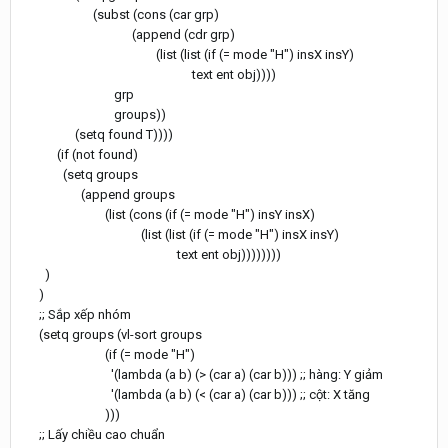
(subst (cons (car grp)
(append (cdr grp)
(list (list (if (= mode "H") insX insY)
text ent obj))))
grp
groups))
(setq found T))))
(if (not found)
(setq groups
(append groups
(list (cons (if (= mode "H") insY insX)
(list (list (if (= mode "H") insX insY)
text ent obj))))))))
)
)
;; Sắp xếp nhóm
(setq groups (vl-sort groups
(if (= mode "H")
'(lambda (a b) (> (car a) (car b))) ;; hàng: Y giảm
'(lambda (a b) (< (car a) (car b))) ;; cột: X tăng
)))
;; Lấy chiều cao chuẩn