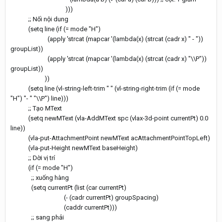
)))
;; Nối nội dung
(setq line (if (= mode "H")
(apply 'strcat (mapcar '(lambda(x) (strcat (cadr x) " - "))
groupList))
(apply 'strcat (mapcar '(lambda(x) (strcat (cadr x) "\\P"))
groupList))
))
(setq line (vl-string-left-trim " " (vl-string-right-trim (if (= mode
"H") "- " "\\P") line)))
;; Tạo MText
(setq newMText (vla-AddMText spc (vlax-3d-point currentPt) 0.0
line))
(vla-put-AttachmentPoint newMText acAttachmentPointTopLeft)
(vla-put-Height newMText baseHeight)
;; Dời vị trí
(if (= mode "H")
;; xuống hàng
(setq currentPt (list (car currentPt)
(- (cadr currentPt) groupSpacing)
(caddr currentPt)))
;; sang phải