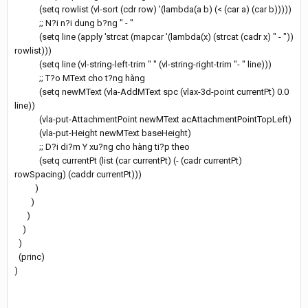
(setq rowlist (vl-sort (cdr row) '(lambda(a b) (< (car a) (car b)))))
;; N?i n?i dung b?ng " - "
(setq line (apply 'strcat (mapcar '(lambda(x) (strcat (cadr x) " - "))
rowlist)))
(setq line (vl-string-left-trim " " (vl-string-right-trim "- " line)))
;; T?o MText cho t?ng hàng
(setq newMText (vla-AddMText spc (vlax-3d-point currentPt) 0.0
line))
(vla-put-AttachmentPoint newMText acAttachmentPointTopLeft)
(vla-put-Height newMText baseHeight)
;; D?i di?m Y xu?ng cho hàng ti?p theo
(setq currentPt (list (car currentPt) (- (cadr currentPt)
rowSpacing) (caddr currentPt)))
)
)
)
)
)
(princ)
)