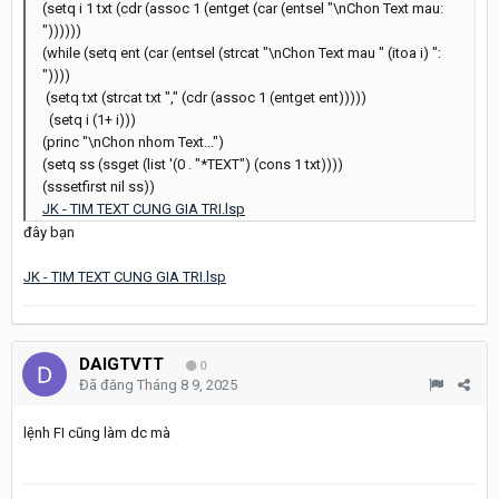
(setq i 1 txt (cdr (assoc 1 (entget (car (entsel "\nChon Text mau:
"))))))
(while (setq en
t (car (entsel (strcat "\nChon Text mau " (itoa i) ":
"))))
(setq txt (strcat txt "," (cdr (assoc 1 (entget ent)))))
(setq i (1+ i)))
(princ "\nChon nhom Text...")
(setq ss (ssget (list '(0 . "*TEXT") (cons 1 txt))))
(sssetfirst nil ss))
JK - TIM TEXT CUNG GIA TRI.lsp
đây bạn
JK - TIM TEXT CUNG GIA TRI.lsp
DAIGTVTT
0
Đã đăng
Tháng 8 9, 2025
lệnh FI cũng làm dc mà