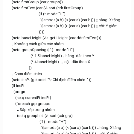
(setq firstGroup (car groups))
(setq firstText (car (vl-sort (cdr firstGroup)
(if (= mode "H")
'(lambda(a b) (< (car a) (car b))) ;; hàng: X tăng
'(lambda(a b) (> (car a) (car b))) ;; cột: Y giảm
))))
(setq baseHeight (vla-get-Height (cadddr firstText)))
;; Khoảng cách giữa các nhóm
(setq groupSpacing (if (= mode "H")
(* 1.5 baseHeight) ;; hàng: dãn theo Y
(* 4 baseHeight) ;; cột: dãn theo X
))
;; Chọn điểm chèn
(setq insPt (getpoint "\nChỉ định điểm chèn: "))
(if insPt
(progn
(setq currentPt insPt)
(foreach grp groups
;; Sắp xếp trong nhóm
(setq groupList (vl-sort (cdr grp)
(if (= mode "H")
'(lambda(a b) (< (car a) (car b))) ;; hàng: X tăng
'(lambda(a b) (> (car a) (car b))) ;; cột: Y giảm