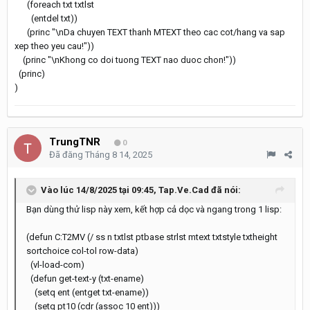
(foreach txt txtlst
(entdel txt))
(princ "\nDa chuyen TEXT thanh MTEXT theo cac cot/hang va sap
xep theo yeu cau!"))
(princ "\nKhong co doi tuong TEXT nao duoc chon!"))
(princ)
)
TrungTNR
0
Đã đăng
Tháng 8 14, 2025
Vào lúc 14/8/2025 tại 09:45,
Tap.Ve.Cad
đã nói:
Bạn dùng thử lisp này xem, kết hợp cả dọc và ngang trong 1 lisp:
(defun C:T2MV (/ ss n txtlst ptbase strlst mtext txtstyle txtheight
sortchoice col-tol row-data)
(vl-load-com)
(defun get-text-y (txt-ename)
(setq ent (entget txt-ename))
(setq pt10 (cdr (assoc 10 ent)))