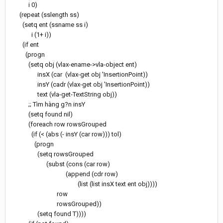
i 0)
(repeat (sslength ss)
(setq ent (ssname ss i)
i (1+ i))
(if ent
(progn
(setq obj (vlax-ename->vla-object ent)
insX (car (vlax-get obj 'InsertionPoint))
insY (cadr (vlax-get obj 'InsertionPoint))
text (vla-get-TextString obj))
;; Tìm hàng g?n insY
(setq found nil)
(foreach row rowsGrouped
(if (< (abs (- insY (car row))) tol)
(progn
(setq rowsGrouped
(subst (cons (car row)
(append (cdr row)
(list (list insX text ent obj))))
row
rowsGrouped))
(setq found T))))