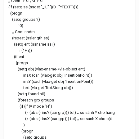
;; Chọn TEXT/MTEXT
(if (setq ss (ssget "_:L" '((0 . "*TEXT"))))
(progn
(setq groups '()
i 0)
;; Gom nhóm
(repeat (sslength ss)
(setq ent (ssname ss i)
i (1+ i))
(if ent
(progn
(setq obj (vlax-ename->vla-object ent)
insX (car (vlax-get obj 'InsertionPoint))
insY (cadr (vlax-get obj 'InsertionPoint))
text (vla-get-TextString obj))
(setq found nil)
(foreach grp groups
(if (if (= mode "H")
(< (abs (- insY (car grp))) tol) ;; so sánh Y cho hàng
(< (abs (- insX (car grp))) tol) ;; so sánh X cho cột
)
(progn
(setq groups