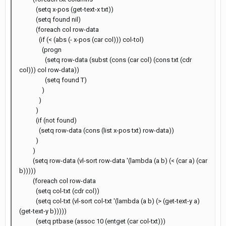
(setq x-pos (get-text-x txt))
(setq found nil)
(foreach col row-data
(if (< (abs (- x-pos (car col))) col-tol)
(progn
(setq row-data (subst (cons (car col) (cons txt (cdr
col))) col row-data))
(setq found T)
)
)
)
(if (not found)
(setq row-data (cons (list x-pos txt) row-data))
)
)
(setq row-data (vl-sort row-data '(lambda (a b) (< (car a) (car
b)))))
(foreach col row-data
(setq col-txt (cdr col))
(setq col-txt (vl-sort col-txt '(lambda (a b) (> (get-text-y a)
(get-text-y b)))))
(setq ptbase (assoc 10 (entget (car col-txt)))