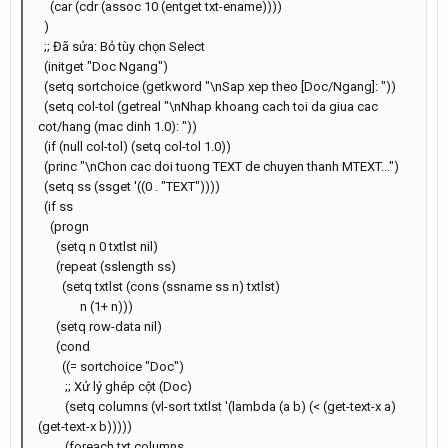
(car (cdr (assoc 10 (entget txt-ename))))
)
;; Đã sửa: Bỏ tùy chọn Select
(initget "Doc Ngang")
(setq sortchoice (getkword "\nSap xep theo [Doc/Ngang]: "))
(setq col-tol (getreal "\nNhap khoang cach toi da giua cac
cot/hang (mac dinh 1.0): "))
(if (null col-tol) (setq col-tol 1.0))
(princ "\nChon cac doi tuong TEXT de chuyen thanh MTEXT...")
(setq ss (ssget '((0 . "TEXT"))))
(if ss
(progn
(setq n 0 txtlst nil)
(repeat (sslength ss)
(setq txtlst (cons (ssname ss n) txtlst)
n (1+ n)))
(setq row-data nil)
(cond
((= sortchoice "Doc")
;; Xử lý ghép cột (Doc)
(setq columns (vl-sort txtlst '(lambda (a b) (< (get-text-x a)
(get-text-x b)))))
(foreach txt columns