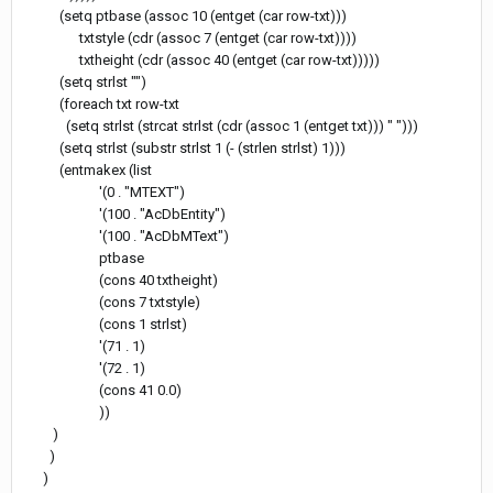
(setq ptbase (assoc 10 (entget (car row-txt)))
txtstyle (cdr (assoc 7 (entget (car row-txt))))
txtheight (cdr (assoc 40 (entget (car row-txt)))))
(setq strlst "")
(foreach txt row-txt
(setq strlst (strcat strlst (cdr (assoc 1 (entget txt))) " ")))
(setq strlst (substr strlst 1 (- (strlen strlst) 1)))
(entmakex (list
'(0 . "MTEXT")
'(100 . "AcDbEntity")
'(100 . "AcDbMText")
ptbase
(cons 40 txtheight)
(cons 7 txtstyle)
(cons 1 strlst)
'(71 . 1)
'(72 . 1)
(cons 41 0.0)
))
)
)
)