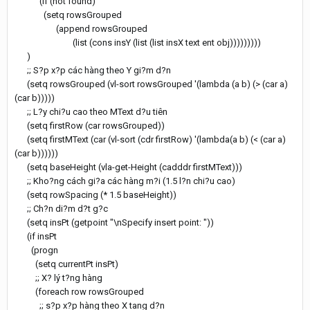
(if (not found)
(setq rowsGrouped
(append rowsGrouped
(list (cons insY (list (list insX text ent obj)))))))))
)
;; S?p x?p các hàng theo Y gi?m d?n
(setq rowsGrouped (vl-sort rowsGrouped '(lambda (a b) (> (car a)
(car b)))))
;; L?y chi?u cao theo MText d?u tiên
(setq firstRow (car rowsGrouped))
(setq firstMText (car (vl-sort (cdr firstRow) '(lambda(a b) (< (car a)
(car b))))))
(setq baseHeight (vla-get-Height (cadddr firstMText)))
;; Kho?ng cách gi?a các hàng m?i (1.5 l?n chi?u cao)
(setq rowSpacing (* 1.5 baseHeight))
;; Ch?n di?m d?t g?c
(setq insPt (getpoint "\nSpecify insert point: "))
(if insPt
(progn
(setq currentPt insPt)
;; X? lý t?ng hàng
(foreach row rowsGrouped
;; s?p x?p hàng theo X tang d?n