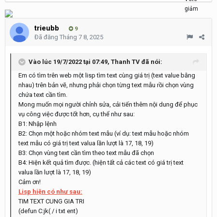
trieubb
9
Đã đăng
Tháng 7 8, 2025
Vào lúc 19/7/2022 tại 07:49,
Thanh TV
đã nói:
Em có tìm trên web một lisp tìm text cùng giá trị (text value bằng
nhau) trên bản vẽ, nhưng phải chọn từng text mẫu rồi chọn vùng
chứa text cần tìm.
Mong muốn mọi người chỉnh sửa, cải tiến thêm nội dung để phục
vụ công việc được tốt hơn, cụ thể như sau:
B1: Nhập lệnh
B2: Chọn một hoặc nhóm text mẫu (ví dụ: text mẫu hoặc nhóm
text mẫu có giá trị text valua lần lượt là 17, 18, 19)
B3: Chọn vùng text cần tìm theo text mẫu đã chọn
B4: Hiện kết quả tìm được. (hiện tất cả các text có giá trị text
valua lần lượt là 17, 18, 19)
Cảm ơn!
Lisp hiện có như sau:
TIM TEXT CUNG GIA TRI
(defun C:jk( / i txt ent)