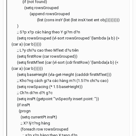
(if (not found)
(setq rowsGrouped
(append rowsGrouped
(list (cons insY (list (list insX text ent obj)))))))))
)
;; S?p x?p các hàng theo Y gi?m d?n
(setq rowsGrouped (vl-sort rowsGrouped '(lambda (a b) (>
(car a) (car b)))))
;; L?y chi?u cao theo MText d?u tiên
(setq firstRow (car rowsGrouped))
(setq firstMText (car (vl-sort (cdr firstRow) '(lambda(a b) (<
(car a) (car b))))))
(setq baseHeight (vla-get-Height (cadddr firstMText)))
;; Kho?ng cách gi?a các hàng m?i (1.5 l?n chi?u cao)
(setq rowSpacing (* 1.5 baseHeight))
;; Ch?n di?m d?t g?c
(setq insPt (getpoint "\nSpecify insert point: "))
(if insPt
(progn
(setq currentPt insPt)
;; X? lý t?ng hàng
(foreach row rowsGrouped
;; s?p x?p hàng theo X tang d?n