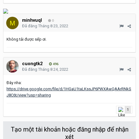
minhvuql
0
Đã đăng
Tháng 8 23, 2022
Không tải được sếp ơi.
cuongtk2
496
Đã đăng
Tháng 8 24, 2022
Đây nha:
https://drive.google.com/file/d/1HGaU1taLKssJP6PWXAwQAArRNkS
J8C6t/view?usp=sharing
1
Tạo một tài khoản hoặc đăng nhập để nhận
xét