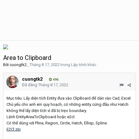
Area to Clipboard
Bởi
cuongtk2
,
Tháng 8 17, 2022
trong
Lập trình khác
cuongtk2
496
Đã đăng
Tháng 8 17, 2022
Mục tiêu: Lấy diện tích Entity đưa vào ClipBoard để dán vào Cad, Excel
Chủ yếu cho anh em quy hoạch, có những entity cứng đầu như Hatch
không thể lấy diện tích vì đã bị trẹo boundary.
Lệnh EntityAreaToClipboard hoặc e2cl .
Có thể dùng với Pline, Region, Circle, Hatch, Ellisp, Spline.
E2Cl.zip