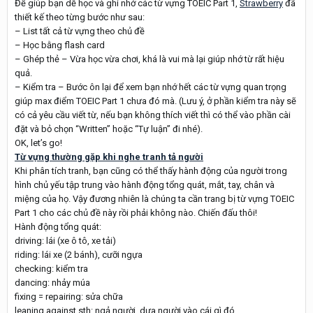
Để giúp bạn dễ học và ghi nhớ các từ vựng TOEIC Part 1,
Strawberry
đã
thiết kế theo từng bước như sau:
– List tất cả từ vựng theo chủ đề
– Học bằng flash card
– Ghép thẻ – Vừa học vừa chơi, khá là vui mà lại giúp nhớ từ rất hiệu
quả.
– Kiểm tra – Bước ôn lại để xem bạn nhớ hết các từ vựng quan trọng
giúp max điểm TOEIC Part 1 chưa đó mà. (Lưu ý, ở phần kiểm tra này sẽ
có cả yêu cầu viết từ, nếu bạn không thích viết thì có thể vào phần cài
đặt và bỏ chọn “Written” hoặc “Tự luận” đi nhé).
OK, let’s go!
Từ vựng thường gặp khi nghe tranh tả người
Khi phân tích tranh, bạn cũng có thể thấy hành động của người trong
hình chủ yếu tập trung vào hành động tổng quát, mắt, tay, chân và
miệng của họ. Vậy đương nhiên là chúng ta cần trang bị từ vựng TOEIC
Part 1 cho các chủ đề này rồi phải không nào. Chiến đấu thôi!
Hành động tổng quát:
driving: lái (xe ô tô, xe tải)
riding: lái xe (2 bánh), cưỡi ngựa
checking: kiểm tra
dancing: nhảy múa
fixing = repairing: sửa chữa
leaning against sth: ngả người, dựa người vào cái gì đó