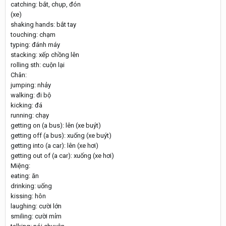
catching: bắt, chụp, đón
(xe)
shaking hands: bắt tay
touching: chạm
typing: đánh máy
stacking: xếp chồng lên
rolling sth: cuộn lại
Chân:
jumping: nhảy
walking: đi bộ
kicking: đá
running: chạy
getting on (a bus): lên (xe buýt)
getting off (a bus): xuống (xe buýt)
getting into (a car): lên (xe hơi)
getting out of (a car): xuống (xe hơi)
Miệng:
eating: ăn
drinking: uống
kissing: hôn
laughing: cười lớn
smiling: cười mỉm