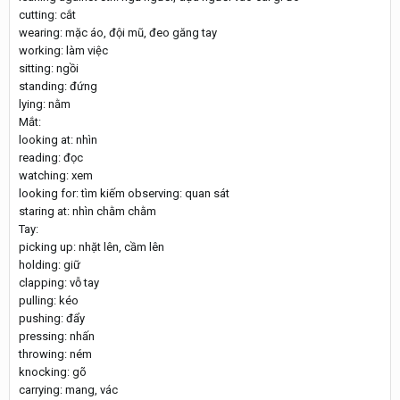
cutting: cắt
wearing: mặc áo, đội mũ, đeo găng tay
working: làm việc
sitting: ngồi
standing: đứng
lying: nằm
Mắt:
looking at: nhìn
reading: đọc
watching: xem
looking for: tìm kiếm observing: quan sát
staring at: nhìn chằm chằm
Tay:
picking up: nhặt lên, cầm lên
holding: giữ
clapping: vỗ tay
pulling: kéo
pushing: đẩy
pressing: nhấn
throwing: ném
knocking: gõ
carrying: mang, vác