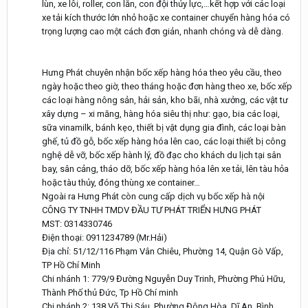
lùn, xe lôi, roller, con lăn, con đội thủy lực,…kết hợp với các loại
xe tải kích thước lớn nhỏ hoặc xe container chuyển hàng hóa có
trọng lượng cao một cách đơn giản, nhanh chóng và dễ dàng.
Hưng Phát chuyên nhận bốc xếp hàng hóa theo yêu cầu, theo
ngày hoặc theo giờ, theo tháng hoặc đơn hàng theo xe, bốc xếp
các loại hàng nông sản, hải sản, kho bãi, nhà xưởng, các vật tư
xây dựng – xi măng, hàng hóa siêu thị như: gạo, bia các loại,
sữa vinamilk, bánh kẹo, thiết bị vật dụng gia đình, các loại bàn
ghế, tủ đồ gỗ, bốc xếp hàng hóa lên cao, các loại thiết bị công
nghệ dễ vỡ, bốc xếp hành lý, đồ đạc cho khách du lịch tại sân
bay, sân cảng, tháo dỡ, bốc xếp hàng hóa lên xe tải, lên tàu hỏa
hoặc tàu thủy, đóng thùng xe container…
Ngoài ra Hưng Phát còn cung cấp dịch vụ bốc xếp hà nội
CÔNG TY TNHH TMDV ĐẦU TƯ PHÁT TRIỂN HƯNG PHÁT
MST: 0314330746
Điện thoại: 0911234789 (Mr.Hải)
Địa chỉ: 51/12/116 Phạm Vân Chiêu, Phường 14, Quận Gò Vấp,
TP Hồ Chí Minh
Chi nhánh 1: 779/9 Đường Nguyễn Duy Trinh, Phường Phú Hữu,
Thành Phố thủ Đức, Tp Hồ Chí minh
Chi nhánh 2: 138 Võ Thị Sáu, Phường Đông Hòa, Dĩ An, Bình