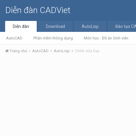
Diễn đàn CADViet
Diễn đàn
Download
AutoLisp
Đào tạo C
AutoCAD
Phần mềm thông dụng
Môn học - Đồ án Sinh viên
Trang chủ
AutoCAD
AutoLisp
Chỉnh sửa lisp