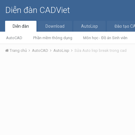
Diễn đàn CADViet
Diễn đàn
Download
AutoLisp
Đào tạo C
AutoCAD
Phần mềm thông dụng
Môn học - Đồ án Sinh viên
Trang chủ
AutoCAD
AutoLisp
Sửa Auto lisp break trong cad