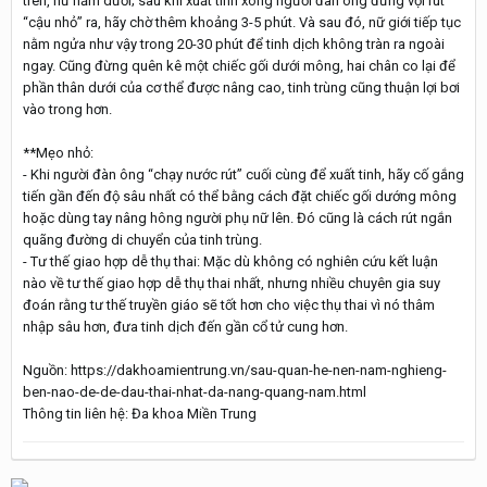
trên, nữ nằm dưới; sau khi xuất tinh xong người đàn ông đừng vội rút
“cậu nhỏ” ra, hãy chờ thêm khoảng 3-5 phút. Và sau đó, nữ giới tiếp tục
nằm ngửa như vậy trong 20-30 phút để tinh dịch không tràn ra ngoài
ngay. Cũng đừng quên kê một chiếc gối dưới mông, hai chân co lại để
phần thân dưới của cơ thể được nâng cao, tinh trùng cũng thuận lợi bơi
vào trong hơn.
**Mẹo nhỏ:
- Khi người đàn ông “chạy nước rút” cuối cùng để xuất tinh, hãy cố gắng
tiến gần đến độ sâu nhất có thể bằng cách đặt chiếc gối dướng mông
hoặc dùng tay nâng hông người phụ nữ lên. Đó cũng là cách rút ngắn
quãng đường di chuyển của tinh trùng.
- Tư thế giao hợp dễ thụ thai: Mặc dù không có nghiên cứu kết luận
nào về tư thế giao hợp dễ thụ thai nhất, nhưng nhiều chuyên gia suy
đoán rằng tư thế truyền giáo sẽ tốt hơn cho việc thụ thai vì nó thâm
nhập sâu hơn, đưa tinh dịch đến gần cổ tử cung hơn.
Nguồn: https://dakhoamientrung.vn/sau-quan-he-nen-nam-nghieng-
ben-nao-de-de-dau-thai-nhat-da-nang-quang-nam.html
Thông tin liên hệ: Đa khoa Miền Trung