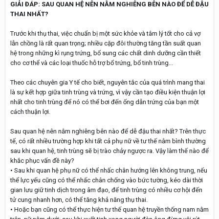
GIẢI ĐÁP: SAU QUAN HỆ NÊN NẰM NGHIÊNG BÊN NÀO ĐỂ DỄ ĐẬU
THAI NHẤT?
Trước khi thụ thai, việc chuẩn bị một sức khỏe và tâm lý tốt cho cả vợ
lẫn chồng là rất quan trọng; nhiều cặp đôi thường tăng tần suất quan
hệ trong những kì rụng trứng, bổ sung các chất dinh dưỡng cần thiết
cho cơ thể và các loại thuốc hỗ trợ bổ trứng, bổ tinh trùng...
Theo các chuyên gia Y tế cho biết, nguyên tắc của quá trình mang thai
là sự kết hợp giữa tinh trùng và trứng, vì vậy cần tạo điều kiện thuận lợi
nhất cho tinh trùng để nó có thể bơi đến ống dẫn trứng của bạn một
cách thuận lợi.
Sau quan hệ nên nằm nghiêng bên nào để dễ đậu thai nhất? Trên thực
tế, có rất nhiều trường hợp khi tất cả phụ nữ về tư thế nằm bình thường
sau khi quan hệ, tinh trùng sẽ bị trào chảy ngược ra. Vậy làm thế nào để
khắc phục vấn đề này?
• Sau khi quan hệ phụ nữ có thể nhấc chân hướng lên không trung, nếu
thể lực yếu cũng có thể nhấc chân chống vào bức tường, kéo dài thời
gian lưu giữ tinh dịch trong âm đạo, để tinh trùng có nhiều cơ hội đến
tử cung nhanh hơn, có thể tăng khả năng thụ thai.
• Hoặc bạn cũng có thể thực hiện tư thế quan hệ truyền thống nam nằm