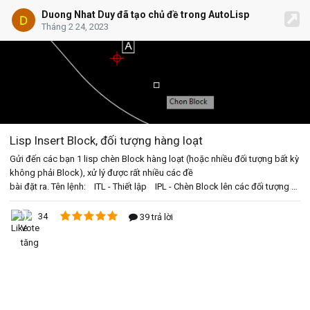
Duong Nhat Duy đã tạo chủ đề trong AutoLisp
Tháng 2 24, 2023
Lisp Insert Block, đối tượng hàng loạt
Gửi đến các bạn 1 lisp chèn Block hàng loạt (hoặc
nhiều đối tượng bất kỳ
không phải Block), xử lý được rất nhiều các đề
bài đặt ra. Tên lệnh: ITL - Thiết lập IPL - Chèn Block lên các đối tượng bất kỳ IDT - Chèn Block trên 1 đối tượng (Pline, Arc,...) theo pick điểm hoặc nhập khoảng cách IAX - Chèn Block từ các đối tượng gióng vuông góc lên đường dẫn ME1 - Rải Block lên nhiều đối tượng cùng lúc ME2 - Rải Block trên 1 đoạn bất kỳ của 1 đối tượng Cách dùng: - TL: Thiết lập các thông số: chèn block hay 1 nhóm đối tượng bất kỳ, khoảng cách, offset,... - IPL: Chèn Block lên điểm đặt của các đối tượng, ví dụ: đỉnh pline, giao cắt các pline, trọng tâm hình học,... - IDT: Chèn Block trên 1 đối tượng theo pick điểm hoặc nhập khoảng cách (bonus: có thể chèn cả 2 bên pline, chèn text thể hiện lý trình, cài đặt trong lệnh ITL) (bonus: có thể chèn theo khoảng cách nhập trong Clipboard - copy từ excel, word, notepad, ...) - IAX: Chèn Block từ các đối tượng gióng vuông góc lên đường dẫn - ME1: Rải Block lên nhiều đối tượng cùng lúc. Cách dùng tương tự lệnh ME của CAD nhưng khai báo linh hoạt hơn và có thể chọn nhiều pline cùng lúc - ME2: Rải Block trên 1 đoạn bất kỳ (chọn điểm đầu, cuối) (bonus: ME1 và ME2 có thể rải Block theo cấp số cộng, cài đặt trong lệnh ITL) Cập nhật: - v1.00 (12/05/23): Phiên bản đầu tiên - v1.01 (31/10/23): Sửa 1 số lỗi với text lý trình - v1.02 (27/06/24): Lệnh IDT: Thêm option rải đối tượng theo Clipboard - v1.03 (30/08/24): + Thêm lệnh IAX: Chèn Block từ các đối tượng gióng vuông góc lên đường dẫn + Sửa tên lệnh thiết lập: TL=> ITL + Thêm option điền trực tiếp text lý trình vào Block (khi chèn Block Att) - v1.04 (13/10/24): + ME1: Sửa lỗi không rải được block đối xứng 2 đầu pline + IDT, ME2: Thêm option chọn phía offset (khi thiết lập offset khác 0) + Thêm option nhắc lệnh người dùng có muốn xoay ngược block 180 độ hay không Link download phiên bản cuối: https://drive.google.com/drive/u/1/folders/1lLMMCh_-kdHHA3ew1P-ogNED89A_RBPV Chúc các bạn thành công :)))
34
39 trả lời