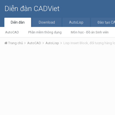
Diễn đàn CADViet
Diễn đàn
Download
AutoLisp
Đào tạo C
AutoCAD
Phần mềm thông dụng
Môn học - Đồ án Sinh viên
Trang chủ
AutoCAD
AutoLisp
Lisp Insert Block, đối tượng hàng l