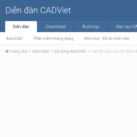
Diễn đàn CADViet
Diễn đàn
Download
AutoLisp
Đào tạo C
AutoCAD
Phần mềm thông dụng
Môn học - Đồ án Sinh viên
Trang chủ
AutoCAD
Sử dụng AutoCAD
vấn đè với Lisp cắt chân