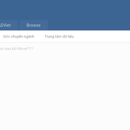
ADViet
Browse
Góc chuyên ngành
Trung tâm dữ liệu
 dim sau khi Move???