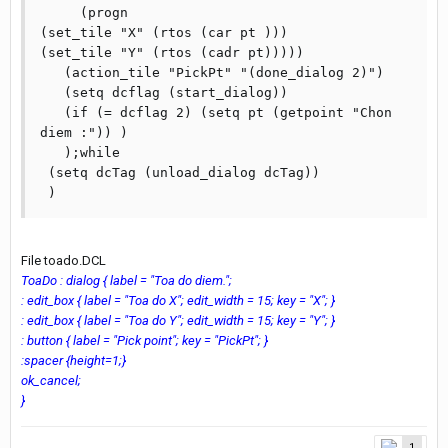
     (progn

(set_tile "X" (rtos (car pt )))

(set_tile "Y" (rtos (cadr pt)))))

   (action_tile "PickPt" "(done_dialog 2)")

   (setq dcflag (start_dialog))

   (if (= dcflag 2) (setq pt (getpoint "Chon 
diem :")) )

   );while

 (setq dcTag (unload_dialog dcTag))

 )
File toado.DCL
ToaDo : dialog { label = "Toa do diem.";
: edit_box { label = "Toa do X"; edit_width = 15; key = "X"; }
: edit_box { label = "Toa do Y"; edit_width = 15; key = "Y"; }
: button { label = "Pick point"; key = "PickPt"; }
:spacer {height=1;}
ok_cancel;
}
1