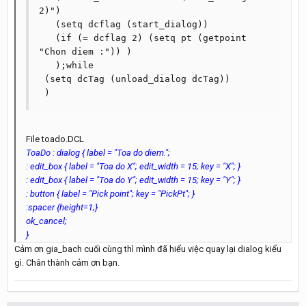
2)")

   (setq dcflag (start_dialog))

   (if (= dcflag 2) (setq pt (getpoint 
"Chon diem :")) )

   );while

 (setq dcTag (unload_dialog dcTag))

 )
File toado.DCL
ToaDo : dialog { label = "Toa do diem.";
: edit_box { label = "Toa do X"; edit_width = 15; key = "X"; }
: edit_box { label = "Toa do Y"; edit_width = 15; key = "Y"; }
: button { label = "Pick point"; key = "PickPt"; }
:spacer {height=1;}
ok_cancel;
}
Cảm ơn gia_bach cuối cùng thì mình đã hiểu việc quay lại dialog kiểu
gì. Chân thành cảm ơn bạn.