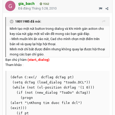
gia_bach
1562
Đã đăng
Tháng 5 28, 2010
18011985 đã nói:
Mình tạo một nút button trong dialog và khi mình gán action cho
key của nút gặp một số vấn đề mong các bạn giải đáp.
- Mình muốn khi ấn vào nút, Cad cho mình chọn một điểm trên
bản vẽ và quay lại hộp hội thoại.
Mình mới chỉ bắt được điểm nhưng không quay lại được hội thoại
mong các bạn chỉ giáo.
Bạn chú ý hàm
(start_dialog)
Tham khảo :
(defun C:ex(/  dcflag dcTag pt)

 (setq dcTag (load_dialog "toado.DCL"))

 (while (not (vl-position dcFlag '(1 0)))

   (if (not (new_dialog "ToaDo" dcTag))

     (progn

(alert "\nKhong tim duoc file dcl")

(exit)))

   (if pt
