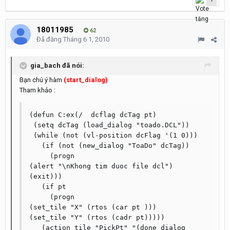
18011985
62
Đã đăng
Tháng 6 1, 2010
gia_bach đã nói:
Bạn chú ý hàm
(start_dialog)
Tham khảo :
(defun C:ex(/  dcflag dcTag pt)

 (setq dcTag (load_dialog "toado.DCL"))

 (while (not (vl-position dcFlag '(1 0)))

   (if (not (new_dialog "ToaDo" dcTag))

     (progn

(alert "\nKhong tim duoc file dcl")

(exit)))

   (if pt

     (progn

(set_tile "X" (rtos (car pt )))

(set_tile "Y" (rtos (cadr pt)))))

   (action_tile "PickPt" "(done_dialog 