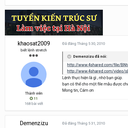
khaosat2009
Đã đăng
Tháng 5 30, 2010
biết lệnh stretch
Demenzizu đã nói:
http://www.4shared.com/file/BN
http://www.4shared.com/video/s
Lệnh thực hiện là gì , nhờ bạn giúp.
bạn có thể cho một file mẫu được ch
Mong tin, Cám ơn
Thành viên
11
168 bài viết
Demenzizu
Đã đăng
Tháng 5 31, 2010