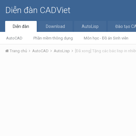
Diễn đàn CADViet
Diễn đàn
Download
AutoLisp
Đào tạo C
AutoCAD
Phần mềm thông dụng
Môn học - Đồ án Sinh viên
Trang chủ
AutoCAD
AutoLisp
[Đã xong] Tặng các bác lisp in nhiề