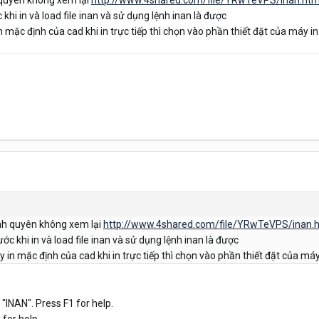
nh quyên không xem lại
http://www.4shared.com/file/YRwTeVPS/inan.htm
 khi in và load file inan và sử dụng lệnh inan là được
 mặc định của cad khi in trực tiếp thì chọn vào phần thiết đặt của máy i
mình quyên không xem lại
http://www.4shared.com/file/YRwTeVPS/inan.
ước khi in và load file inan và sử dụng lệnh inan là được
in mặc định của cad khi in trực tiếp thì chọn vào phần thiết đặt của máy
AN". Press F1 for help.