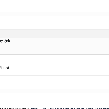
y lệnh.
i j` cả