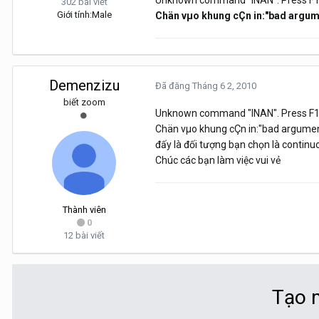
Unknown command "INAN". Press F1 
302 bài viết
Giới tính:
Male
Chän vµo khung cÇn in:"bad argume
Demenzizu
Đã đăng
Tháng 6 2, 2010
biết zoom
Unknown command "INAN". Press F1 
Chän vµo khung cÇn in:"bad argumen
đấy là đối tượng bạn chọn là continu
Chúc các bạn làm việc vui vẻ
Thành viên
0
12 bài viết
Tạo m