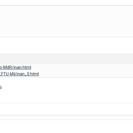
tq-MdR/inan.html
LYTU-kN/inan_0.html
ứ.