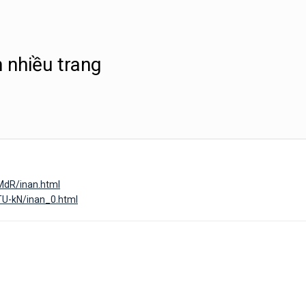
n nhiều trang
MdR/inan.html
TU-kN/inan_0.html