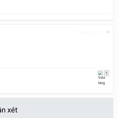
Báo cáo bài đăng
1
ận xét