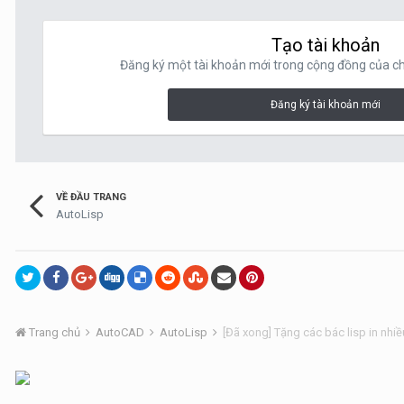
Tạo tài khoản
Đăng ký một tài khoản mới trong cộng đồng của chú
Đăng ký tài khoản mới
VỀ ĐẦU TRANG
AutoLisp
Trang chủ
AutoCAD
AutoLisp
[Đã xong] Tặng các bác lisp in nhiề