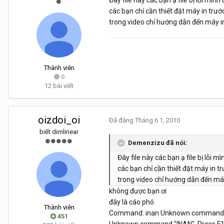
Đây file này các bạn ạ file bị lỗi mì
các bạn chỉ cần thiết đặt máy in trước
trong video chỉ hướng dẫn đến máy in
Thành viên
0
12 bài viết
oizdoi_oi
Đã đăng
Tháng 6 1, 2010
biết dimlinear
Demenzizu đã nói:
Đây file này các bạn ạ file bị lỗi 
các bạn chỉ cần thiết đặt máy in tr
trong video chỉ hướng dẫn đến máy 
không được bạn ơi
đây là cáo phó
Thành viên
Command: inan Unknown command "IN
451