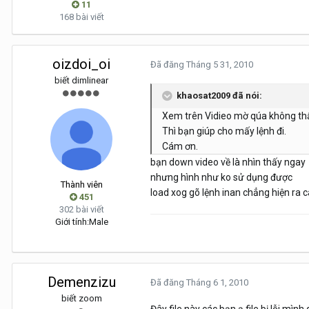
11
168 bài viết
oizdoi_oi
Đã đăng
Tháng 5 31, 2010
biết dimlinear
khaosat2009 đã nói:
Xem trên Vidieo mờ qúa không thấ
Thì bạn giúp cho mấy lệnh đi.
Cám ơn.
bạn down video về là nhìn thấy ngay
nhưng hình như ko sử dụng được
Thành viên
load xog gõ lệnh inan chẳng hiện ra cá
451
302 bài viết
Giới tính:
Male
Demenzizu
Đã đăng
Tháng 6 1, 2010
biết zoom