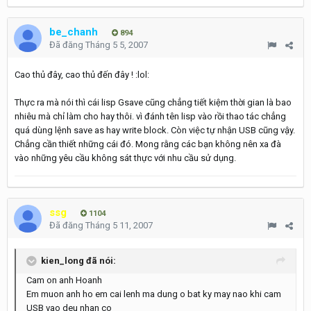
be_chanh
894
Đã đăng
Tháng 5 5, 2007
Cao thủ đây, cao thủ đến đây ! :lol:
Thực ra mà nói thì cái lisp Gsave cũng chẳng tiết kiệm thời gian là bao
nhiêu mà chỉ làm cho hay thôi. vì đánh tên lisp vào rồi thao tác chẳng
quá dùng lệnh save as hay write block. Còn việc tự nhận USB cũng vậy.
Chẳng cần thiết những cái đó. Mong rằng các bạn không nên xa đà
vào những yêu cầu không sát thực với nhu cầu sử dụng.
ssg
1104
Đã đăng
Tháng 5 11, 2007
kien_long đã nói:
Cam on anh Hoanh
Em muon anh ho em cai lenh ma dung o bat ky may nao khi cam
USB vao deu nhan co