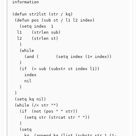
information

(defun str2lst (str / kq)

 (defun pos (sub st / l1 l2 index)

   (setq index	1

  l1	(strlen sub)

  l2	(strlen st)

   )

   (while

     (and (       (setq index (1+ index))

   )

   (if	(= sub (substr st index l1))

     index

     nil

   )

 )

 (setq kq nil)

 (while (/= str "")

   (if	(not (pos " " str))

     (setq str (strcat str " "))

   )

   (setq

     kq  (append kq (list (substr str 1 (1- 