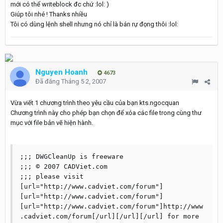
mới có thể writeblock đc chứ :lol: )
Giúp tôi nhé ! Thanks nhiều
Tôi có dùng lệnh shell nhưng nó chỉ là bán rự đọng thôi :lol:
Nguyen Hoanh
4673
Đã đăng
Tháng 5 2, 2007
Vừa viết 1 chương trình theo yêu cầu của bạn kts.ngocquan
Chương trình này cho phép bạn chọn để xóa các file trong cùng thư
mục với file bản vẽ hiện hành.
;;; DWGCleanUp is freeware    

;;; © 2007 CADViet.com

;;; please visit 
[url="http://www.cadviet.com/forum"]
[url="http://www.cadviet.com/forum"]
[url="http://www.cadviet.com/forum"]http://www
.cadviet.com/forum[/url][/url][/url] for more 