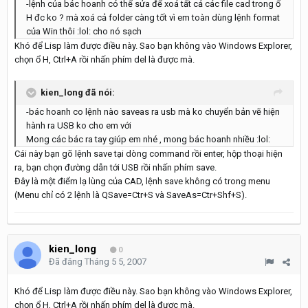
-lệnh của bác hoanh có thể sửa để xoá tất cả các file cad trong ổ
H đc ko ? mà xoá cả folder càng tốt vì em toàn dùng lệnh format
của Win thôi :lol: cho nó sạch
Khó để Lisp làm được điều này. Sao bạn không vào Windows Explorer,
chọn ổ H, Ctrl+A rồi nhấn phím del là được mà.
kien_long đã nói:
-bác hoanh co lệnh nào saveas ra usb mà ko chuyển bản vẽ hiện
hành ra USB ko cho em với
Mong các bác ra tay giúp em nhé , mong bác hoanh nhiều :lol:
Cái này bạn gõ lệnh save tại dòng command rồi enter, hộp thoại hiện
ra, bạn chọn đường dẫn tới USB rồi nhấn phím save.
Đây là một điểm lạ lùng của CAD, lệnh save không có trong menu
(Menu chỉ có 2 lệnh là QSave=Ctr+S và SaveAs=Ctr+Shf+S).
kien_long
0
Đã đăng
Tháng 5 5, 2007
Khó để Lisp làm được điều này. Sao bạn không vào Windows Explorer,
chọn ổ H, Ctrl+A rồi nhấn phím del là được mà.