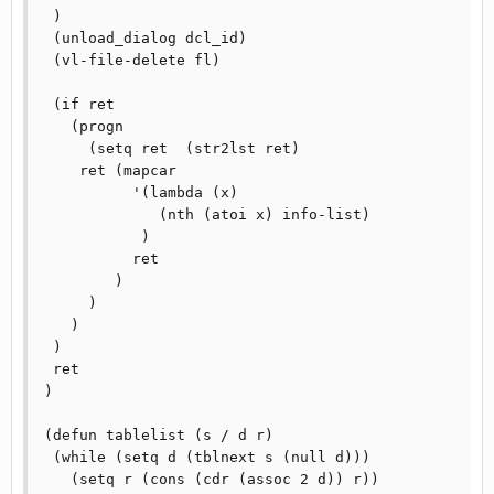
 ) 

 (unload_dialog dcl_id)

 (vl-file-delete fl)

 (if ret

   (progn

     (setq ret	(str2lst ret)

    ret	(mapcar

	  '(lambda (x)

	     (nth (atoi x) info-list)

	   )

	  ret

	)

     )

   )

 )

 ret

)

(defun tablelist (s / d r)

 (while (setq d (tblnext s (null d)))

   (setq r (cons (cdr (assoc 2 d)) r))
