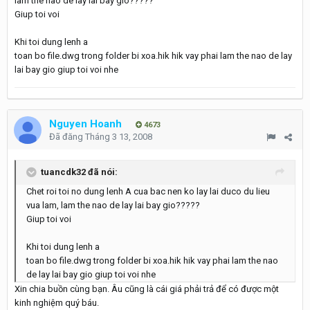
lam the nao de lay lai bay gio?????
Giup toi voi
Khi toi dung lenh a
toan bo file.dwg trong folder bi xoa.hik hik vay phai lam the nao de lay
lai bay gio giup toi voi nhe
Nguyen Hoanh
4673
Đã đăng
Tháng 3 13, 2008
tuancdk32 đã nói:
Chet roi toi no dung lenh A cua bac nen ko lay lai duco du lieu
vua lam, lam the nao de lay lai bay gio?????
Giup toi voi
Khi toi dung lenh a
toan bo file.dwg trong folder bi xoa.hik hik vay phai lam the nao
de lay lai bay gio giup toi voi nhe
Xin chia buồn cùng bạn. Âu cũng là cái giá phải trả để có được một
kinh nghiệm quý báu.