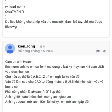
)
(vl-load-com)
(XoaTM "H:")
)
Do lisp không cho phép xóa thư mục nên đành bó tay, chỉ xóa được
file dwg.
kien_long
0
Đã đăng
Tháng 5 5, 2007
Cam on anh Hoanh
Em muon anh ho em cai lenh ma dung o bat ky may nao khi cam USB
vao deu nhan co
Chứ nếu cụ thể là ổ A,B,C...Z thì em nghi la ko vấn đề
Vấn đề làm sao cho CAD tự động nhận ra ổ USB khi mình cắm vào và
lưu ra nó
Phải công nhận là aHoành "rỏi" lisp thật
Anh nghiên cứu thêm nhé , mong anh giúp em
Anh ngocquan mời anh 1Ken là hơi ky , em mời anh gấp đôi