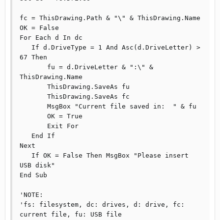
fc = ThisDrawing.Path & "\" & ThisDrawing.Name

OK = False

For Each d In dc

   If d.DriveType = 1 And Asc(d.DriveLetter) > 
67 Then

       fu = d.DriveLetter & ":\" & 
ThisDrawing.Name

       ThisDrawing.SaveAs fu

       ThisDrawing.SaveAs fc

       MsgBox "Current file saved in:  " & fu

       OK = True

       Exit For

   End If

Next

   If OK = False Then MsgBox "Please insert 
USB disk"

End Sub

'NOTE:

'fs: filesystem, dc: drives, d: drive, fc: 
current file, fu: USB file
