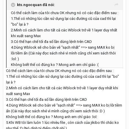
kts.ngocquan đã nói:
Có thể cách làm của tôi chưa OK nhưng nó có các đặc điểm sau :
1.Thế có những lúc cần sử dụng lại các đường cũ của cad thì lại
"bo" lại à ?
2.Mình có cách làm cho tất cả các Wblock trở về 1 layer duy nhất
khi xuất sang Max
3.Có thể hạn chế tối đa số lần dùng lệnh trên CAD
4.Dùng Wblock sẽ cho bản vẽ "sạch nhất" ==> sang MAX ko bị
lỗi tiềm ẩn (Cái này đọc sách nhé vì mình cũng chỉ xem sách thôi
:lol: )
Không biết thế có đúng ko ? Mong anh em chỉ giáo :(
Có thể cách làm của tôi chưa OK nhưng nó có các đặc điểm sau :
1.Thế có những lúc cần sử dụng lại các đường cũ của cad thì lại "bo"
lại à ?
2.Mình có cách làm cho tất cả các Wblock trở về 1 layer duy nhất khi
xuất sang Max
3.Có thể hạn chế tối đa số lần dùng lệnh trên CAD
4.Dùng Wblock sẽ cho bản vẽ "sạch nhất" ==> sang MAX ko bị lỗi tiềm
ẩn (Cái này đọc sách nhé vì mình cũng chỉ xem sách thôi :D )
Không biết thế có đúng ko ? Mong anh em chỉ giáo :lol:
5.Khi WB tôi làm luôn 1 lúc nhièu file , còn cách của jikibo thì chắc ko
như thế :D (Nó dính tý điểm chốt nhỉ )