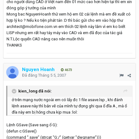
cho người dùng CAD ở Việt nam đến 01 mức cao hơn hiện tại thì em xin
đóng góp ý tưởng của mình
Mong bac NguyenHoanh thử xem hộ em 02 cái lệnh mà em đề xuất có
hợp lý ko ? Nếu ko tiện phát tán :D thì bác gửi cho em vào hộp thư
architect@mobifone.com.vn em thích 02 lệnh này lắm vì em ko biết
LISP nhưng em rất hay táy máy vào CAD và em đã đọc của tác giả
N.T.Lộc quyển CAD nâng cao nên muốn thôi
THANKS
Nguyen Hoanh
4673
Đã đăng
Tháng 5 5, 2007
kien_long đã nói:
ở trên mạng nước ngoài em có lấy đc 1 file asave.lsp , khi đánh
lệnh asave này thì bản vẽ của mình tự đọng ghi qua ổ đĩa A , mà ổ
đĩa này em bị hỏng chưa kịp mua :lol:
Lệnh GSave (Save sang ổ G):
(defun c:GSave()
(command ".save" (strcat "G:/" (getvar "dwgname")))