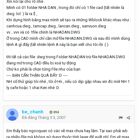
Xin nói lại cho rõ nhé .
Mình có 01 folder NHA DAN , trong đó chỉ có 1 file cad (tất nhiên là
dwg :lol: ) là ra $ ,
Khi dựng hình bằng max mình sẽ tạo ra những Wblock khác nhau như :
canhcua.dwg , tamcap.dwg , lancan.dwg , sanvuon.dwg
vv....vvv và có 1file chính là NHADAN.DWG
Ở trong CAD mình chỉ cần mở file NHADAN.DWG và sau đó mình dùng
lệnh A gì đấy (tất nhiên lệnh A này là bạn viết cho tôi rồi :( )
thì tất cả các file .dwg trong Folder NHADAN trừ file NHADAN.DWG
đang mở trong CAD đều bị xoá tự động
Chứ ko phải là chọn từng File như của bạn
---- BẠN CẨN THẬN QUÁ ĐẤY :D ----
NH cố thử giúp tôi nhé , tôi ở Hn , nếu có dịp gặp nhau xin đc mời NH 1
ly cafe hoặc 1 chai Ken nhé :D
be_chanh
894
Đã đăng
Tháng 5 3, 2007
Em thấy bác ngocquan có các vẽ max chưa hay lắm. Tại sao phải wb
ra nhiều file mà không sử dụng thuộc tính layer để xuất nhỉ. Em vẽ max,