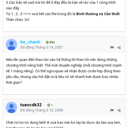
3.Các bản vẽ cad mà tôi để ở đây đều là bản vẽ rác của 1 công trình
nào đấy
Từ 1 , 2 , 3 ===> xoá hết các file trong đó là
Bình thường và Cần thiết
Thân chào :lol:
be_chanh
894
Đã đăng
Tháng 5 14, 2007
Nếu lên quan đến thao tác vào hệ thống thì theo tôi nên dùng những
chương trình riêng biệt. Thế mới chuyên nghiệp (mỗi chương trình mạnh
về 1 mảng riêng). Có thể ngocquan sẽ nhận được code lisp đúng theo
yêu cầu, nhưng câu hỏi đặt ra là liệu nó sẽ nhanh hơn được bao nhiêu
thời gian?
tuancdk32
1
Đã đăng
Tháng 3 13, 2008
Chet roi toi no dung lenh A cua bac nen ko lay lai duco du lieu vua lam,