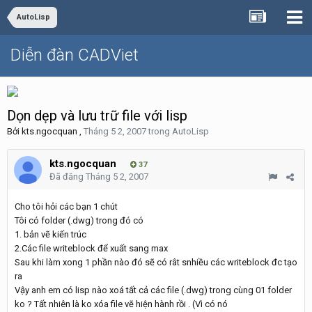
AutoLisp
Diễn đàn CADViet
Dọn dẹp và lưu trữ file với lisp
Bởi
kts.ngocquan
,
Tháng 5 2, 2007
trong
AutoLisp
kts.ngocquan
37
Đã đăng
Tháng 5 2, 2007
Cho tôi hỏi các bạn 1 chút
Tôi có folder (.dwg) trong đó có
1. bản vẽ kiến trúc
2.Các file writeblock để xuất sang max
Sau khi làm xong 1 phần nào đó sẽ có rât snhiều các writeblock đc tạo
ra
Vậy anh em có lisp nào xoá tất cả các file (.dwg) trong cùng 01 folder
ko ? Tất nhiên là ko xóa file vẽ hiện hành rồi . (Vì có nó