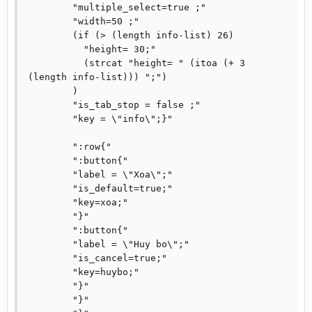
	"multiple_select=true ;"

	"width=50 ;"

	(if (> (length info-list) 26)

	  "height= 30;"

	  (strcat "height= " (itoa (+ 3 
(length info-list))) ";")

	) 

	"is_tab_stop = false ;"

	"key = \"info\";}"

	":row{"

	":button{"

	"label = \"Xoa\";"

	"is_default=true;"

	"key=xoa;"

	"}"

	":button{"

	"label = \"Huy bo\";"

	"is_cancel=true;"

	"key=huybo;"

	"}"

	"}"
