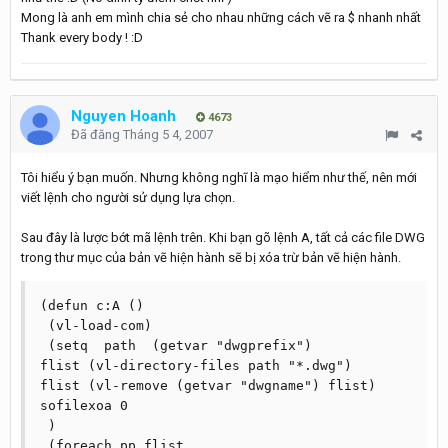
Mong là anh em mình chia sẻ cho nhau những cách vẽ ra $ nhanh nhất
Thank every body ! :D
Nguyen Hoanh
4673
Đã đăng
Tháng 5 4, 2007
Tôi hiểu ý bạn muốn. Nhưng không nghĩ là mạo hiểm như thế, nên mới
viết lệnh cho người sử dụng lựa chọn.
Sau đây là lược bớt mã lệnh trên. Khi bạn gõ lệnh A, tất cả các file DWG
trong thư mục của bản vẽ hiện hành sẽ bị xóa trừ bản vẽ hiện hành.
(defun c:A ()

 (vl-load-com)

 (setq	path  (getvar "dwgprefix")

flist (vl-directory-files path "*.dwg")

flist (vl-remove (getvar "dwgname") flist)

sofilexoa 0

 )

 (foreach pp flist
