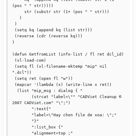
(pos " " str)))))

     str (substr str (1+ (pos " " str)))

   )

 )

 (setq kq (append kq (list str)))

 (reverse (cdr (reverse kq)))

)

(defun GetfromList (info-list / fl ret dcl_id)

 (vl-load-com)  

 (setq fl (vl-filename-mktemp "mip" nil 
".dcl"))

 (setq ret (open fl "w"))

 (mapcar '(lambda (x) (write-line x ret))

  (list	"mip_msg : dialog { "

	(strcat "label=\"" "CADViet Cleanup © 
2007 CADViet.com" "\";")

	":text{"

	"label=\"Hay chon file de xoa: \";"

	"}"

	":list_box {"

	"alignment=top ;"
