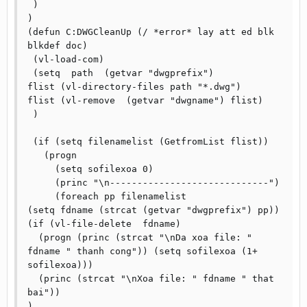
 )

)

(defun C:DWGCleanUp (/ *error* lay att ed blk 
blkdef doc)

 (vl-load-com)

 (setq	path  (getvar "dwgprefix")

flist (vl-directory-files path "*.dwg")

flist (vl-remove  (getvar "dwgname") flist)

 )

 (if (setq filenamelist (GetfromList flist))

   (progn

     (setq sofilexoa 0)

     (princ "\n-----------------------------")      

     (foreach pp filenamelist

(setq fdname (strcat (getvar "dwgprefix") pp))

(if (vl-file-delete  fdname)

  (progn (princ (strcat "\nDa xoa file: " 
fdname " thanh cong")) (setq sofilexoa (1+ 
sofilexoa)))

  (princ (strcat "\nXoa file: " fdname " that 
bai"))

)
