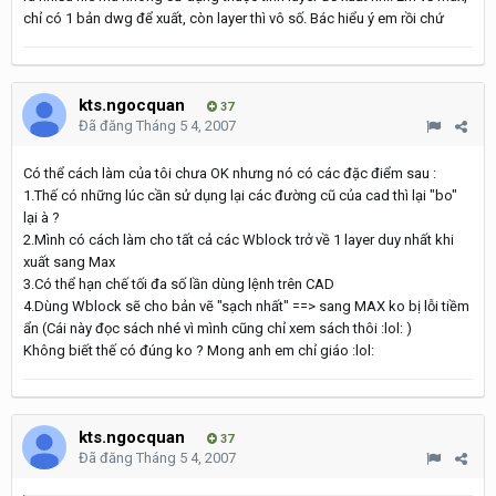
chỉ có 1 bản dwg để xuất, còn layer thì vô số. Bác hiểu ý em rồi chứ
kts.ngocquan
37
Đã đăng
Tháng 5 4, 2007
Có thể cách làm của tôi chưa OK nhưng nó có các đặc điểm sau :
1.Thế có những lúc cần sử dụng lại các đường cũ của cad thì lại "bo"
lại à ?
2.Mình có cách làm cho tất cả các Wblock trở về 1 layer duy nhất khi
xuất sang Max
3.Có thể hạn chế tối đa số lần dùng lệnh trên CAD
4.Dùng Wblock sẽ cho bản vẽ "sạch nhất" ==> sang MAX ko bị lỗi tiềm
ẩn (Cái này đọc sách nhé vì mình cũng chỉ xem sách thôi :lol: )
Không biết thế có đúng ko ? Mong anh em chỉ giáo :lol:
kts.ngocquan
37
Đã đăng
Tháng 5 4, 2007