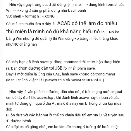
-- Nếu vậy ngay trong acad tôi dùng lệnh shell --> dùng lệnh format của
Win -- > xong :( cần gì phải dùng như bác hoanh
VD: shell > format h : > XONG
ACAD có thể làm đc nhiều
Cái mà em muốn làm ở đây là :
thứ miễn là mình có đủ khả năng hiểu nó
:lol: . Nó ko
bằng Win nhưng để quản lý thì Win cũng ko bằng nhiều thằng khác
như NC chẳng hạn
Cái này bạn gõ lệnh save tại dòng command rồi enter, hộp thoại hiện
chọn đường dẫn tới USB
ra, bạn
rồi nhấn phím save.
Đây là một điểm lạ lùng của CAD, lệnh save không có trong menu
(Menu chỉ có 2 lệnh là QSave=Ctr+S và SaveAs=Ctr+Shf+S).
-- Như vậy là vẫn phải tìm đường dẫn cho nó , ở trên mạng nước ngoài
em có lấy đc 1 file asave.lsp , khi đánh lệnh asave này thì bản vẽ của
mình tự đọng ghi qua ổ đĩa A , mà ổ đĩa này em bị hỏng chưa kịp mua
:lol:
Buôn dưa với các bác vài lời thế có chiến đấu thì em xin lui về tuyến sau
:D dưỡng bệnh
Các đại ca cố gắng nhé , em ko làm đc nhưng ý tưởng để hoàn thiện