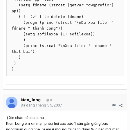
   (setq fdname (strcat (getvar "dwgprefix") 
pp))

   (if	(vl-file-delete fdname)

     (progn (princ (strcat "\nDa xoa file: " 
fdname " thanh cong"))

     (setq sofilexoa (1+ sofilexoa))

     )

     (princ (strcat "\nXoa file: " fdname " 
that bai"))

   )

 )

kien_long
0
Đã đăng
Tháng 5 5, 2007
:( Xin chào các cao thủ
Kien_Long em xin mạn phép hỏi các bác 1 câu gần giống bác
ngocquan dùng nhé , vì em # mọi người cách dùng Win nên mới mạn