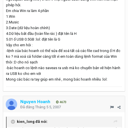
phép hỏi.
Em chia Win ra làm 4 phần
1.Win
2.Music
3.Date (dữ liệu hoàn chỉnh)
4.Dữ liệu bắt đầu (toàn file rác ) đặt tên là H
5.01 ổ USB 0.5GB :lol: đặt tên là G
Vậy cho em hỏi :
-lệnh của bác hoanh có thể sửa để xoá tất cả các file cad trong ổ H đc
ko ? mà xoá cả folder càng tốt vì em toàn dùng lệnh format của Win
thôi :D cho nó sạch
-bác hoanh co lệnh nào saveas ra usb mà ko chuyển bản vẽ hiện hành
ra USB ko cho em với
Mong các bác ra tay giúp em nhé , mong bác hoanh nhiều :lol:
Nguyen Hoanh
4673
Đã đăng
Tháng 5 5, 2007
kien_long đã nói: