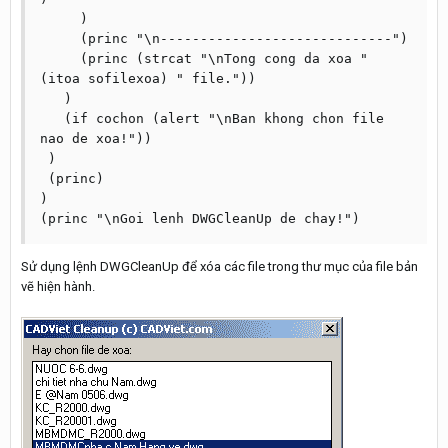
     )

     (princ "\n-----------------------------")

     (princ (strcat "\nTong cong da xoa " 
(itoa sofilexoa) " file."))

   )

   (if cochon (alert "\nBan khong chon file 
nao de xoa!"))

 )

 (princ)

)

Sử dụng lệnh DWGCleanUp để xóa các file trong thư mục của file bản
vẽ hiện hành.