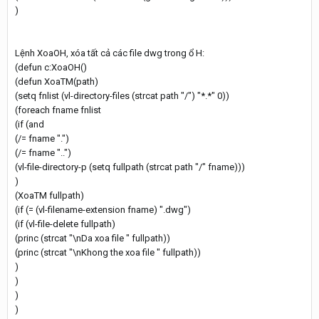
)
Lệnh XoaOH, xóa tất cả các file dwg trong ổ H:
(defun c:XoaOH()
(defun XoaTM(path)
(setq fnlist (vl-directory-files (strcat path "/") "*.*" 0))
(foreach fname fnlist
(if (and
(/= fname ".")
(/= fname "..")
(vl-file-directory-p (setq fullpath (strcat path "/" fname)))
)
(XoaTM fullpath)
(if (= (vl-filename-extension fname) ".dwg")
(if (vl-file-delete fullpath)
(princ (strcat "\nDa xoa file " fullpath))
(princ (strcat "\nKhong the xoa file " fullpath))
)
)
)
)