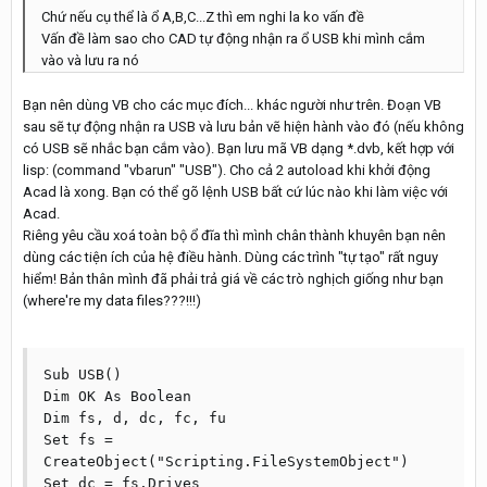
Chứ nếu cụ thể là ổ A,B,C...Z thì em nghi la ko vấn đề
Vấn đề làm sao cho CAD tự động nhận ra ổ USB khi mình cắm
vào và lưu ra nó
Bạn nên dùng VB cho các mục đích... khác người như trên. Đoạn VB
sau sẽ tự động nhận ra USB và lưu bản vẽ hiện hành vào đó (nếu không
có USB sẽ nhắc bạn cắm vào). Bạn lưu mã VB dạng *.dvb, kết hợp với
lisp: (command "vbarun" "USB"). Cho cả 2 autoload khi khởi động
Acad là xong. Bạn có thể gõ lệnh USB bất cứ lúc nào khi làm việc với
Acad.
Riêng yêu cầu xoá toàn bộ ổ đĩa thì mình chân thành khuyên bạn nên
dùng các tiện ích của hệ điều hành. Dùng các trình "tự tạo" rất nguy
hiểm! Bản thân mình đã phải trả giá về các trò nghịch giống như bạn
(where're my data files???!!!)
Sub USB()

Dim OK As Boolean

Dim fs, d, dc, fc, fu

Set fs = 
CreateObject("Scripting.FileSystemObject")

Set dc = fs.Drives
