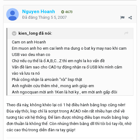
Nguyen Hoanh
4673
Đã đăng
Tháng 5 5, 2007
kien_long đã nói:
Cam on anh Hoanh
Em muon anh ho em cai lenh ma dung o bat ky may nao khi cam
USB vao deu nhan co
Chứ nếu cụ thể là ổ A,B,C...Z thì em nghi la ko vấn đề
Vấn đề làm sao cho CAD tự động nhận ra ổ USB khi mình cắm
vào và lưu ra nó
Phải công nhận là aHoành "rỏi" lisp thật
Anh nghiên cứu thêm nhé , mong anh giúp em
Anh ngocquan mời anh 1Ken là hơi ky , em mời anh gấp đôi
Theo đà này, không khéo lại có 1 hệ điều hành bằng lisp cũng nên!
Đùa vậy thôi, lisp chỉ là script trong ACAD nên rất nhiều hạn chế về
tương tác với hệ thống. Để làm được những điều bạn muốn bằng lisp
đơn thuần là không thể. Còn nhúng thêm bằng dll thì tôi bó tay rồi, nhờ
các cao thủ trong diễn đàn ra tay giúp!