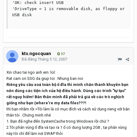
'OK: check insert USB

'DriveType = 1 is removable disk, as floppy or 
USB disk

kts.ngocquan
37
Đã đăng
Tháng 5 12, 2007
Xin chao tai ngo anh em :lol:
Rat cam on SSG da giup toi . Nhung ban noi
Riêng yêu cầu xoá toàn bộ ổ đĩa thì mình chân thành khuyên bạn
nên dùng các tiện ích của hệ điều hành. Dùng các trình "tự tạo"
rất nguy hiểm! Bản thân mình đã phải trả giá về các trò nghịch
giống như bạn (where're my data files???!
thì bạn nhầm rồi >Tôi làm là có mục đích và cách sử dụng rieng với bản
thân tôi . Chứng minh nhé
1. Bạn đã nghe đến SystemCache trong Windows rồi chứ ?
2.Tôi phân vùng ổ đĩa và tạo ra 1 ổ có dung lượng 2GB , tại phân vùng
này tôi chỉ để làm nơi SWAP thôi