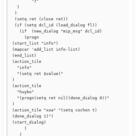
	"}"

  ) 

 ) 

 (setq ret (close ret))

 (if (setq dcl_id (load_dialog fl))

   (if	(new_dialog "mip_msg" dcl_id)

     (progn

(start_list "info")

(mapcar 'add_list info-list)

(end_list)

(action_tile

  "info"

  "(setq ret $value)"

)

(action_tile

  "huybo"

  "(progn(setq ret nil)(done_dialog 0))"

)

(action_tile "xoa" "(setq cochon t)
(done_dialog 1)")

(start_dialog)

     ) 

   ) 
