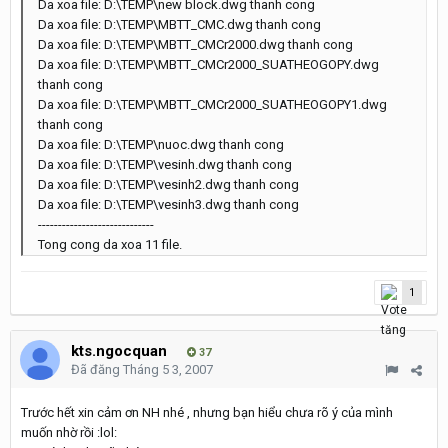
Da xoa file: D:\TEMP\new block.dwg thanh cong
Da xoa file: D:\TEMP\MBTT_CMC.dwg thanh cong
Da xoa file: D:\TEMP\MBTT_CMCr2000.dwg thanh cong
Da xoa file: D:\TEMP\MBTT_CMCr2000_SUATHEOGOPY.dwg
thanh cong
Da xoa file: D:\TEMP\MBTT_CMCr2000_SUATHEOGOPY1.dwg
thanh cong
Da xoa file: D:\TEMP\nuoc.dwg thanh cong
Da xoa file: D:\TEMP\vesinh.dwg thanh cong
Da xoa file: D:\TEMP\vesinh2.dwg thanh cong
Da xoa file: D:\TEMP\vesinh3.dwg thanh cong
-----------------------------
Tong cong da xoa 11 file.
1
kts.ngocquan
37
Đã đăng
Tháng 5 3, 2007
Trước hết xin cảm ơn NH nhé , nhưng bạn hiểu chưa rõ ý của mình
muốn nhờ rồi :lol: