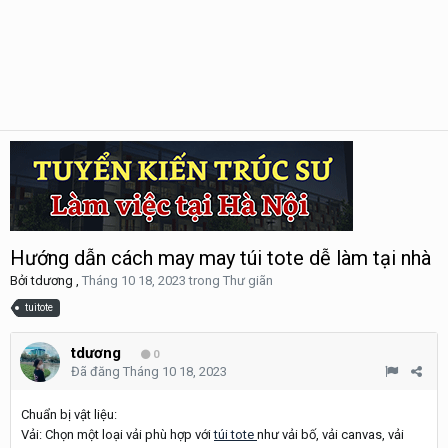
Hướng dẫn cách may may túi tote dễ làm tại nhà
Bởi
tdương
,
Tháng 10 18, 2023
trong
Thư giãn
tuitote
tdương
0
Đã đăng
Tháng 10 18, 2023
Chuẩn bị vật liệu:
Vải: Chọn một loại vải phù hợp với
túi tote
như vải bố, vải canvas, vải