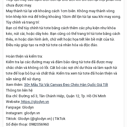
chưa được may.
May thành túi lại với khoảng cách 1cm biên. Không may thành vòng
tròn khép kín mà để trống khoảng 10cm để lộn túi lại sau khi may xong.
Tùy chỉnh và trang trí:
Bạn có thể tùy chỉnh túi tote bằng cách thêm các phụ kiện như khóa
kéo, nút cài, hoặc dây kéo. Bạn cũng có thể trang trí túi tote bằng cách
thêu, in hoặc dán hình ảnh, chữ viết hoặc họa tiết lên bề mặt của túi.
Điều này giúp tạo ra một túi tote cá nhân hóa và độc đáo.
Hoàn thiện và kiểm tra:
Kiểm tra lại các đường may và đảm bảo rằng túi tote đã được may
chắc chắn và không có lỗi. Cắt bỏ các sợi chỉ dư thừa và làm sạch túi
tote để loại bỏ bụi và chất thải. Kiểm tra xem túi tote đã hoàn thiện và
sẵn sàng để sử dụng.
Xem thêm:
30+ Mẫu Túi Vải Canvas Đeo Chéo Hàn Quốc Giá Tốt
Thông tin liên hệ
Địa chỉ: Đường số 3, Tân Chánh Hiệp, Quận 12, Tp. Hồ Chí Minh
Website:
https://glodyn.vn
Fanpage: Glodyn
Instagram: glodyn.vn
Tiktok: Glodyn (@glodyn.vn) | TikTok
Số điện thoại: 0982056960