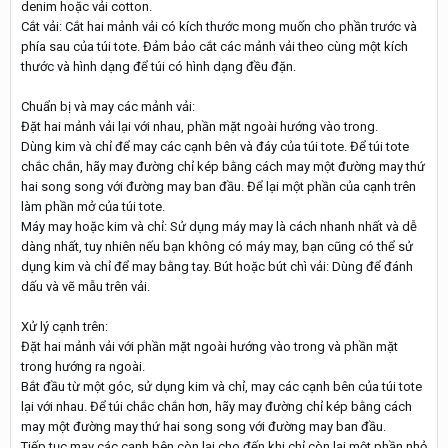
denim hoặc vải cotton.
Cắt vải: Cắt hai mảnh vải có kích thước mong muốn cho phần trước và
phía sau của túi tote. Đảm bảo cắt các mảnh vải theo cùng một kích
thước và hình dạng để túi có hình dạng đều đặn.
Chuẩn bị và may các mảnh vải:
Đặt hai mảnh vải lại với nhau, phần mặt ngoài hướng vào trong.
Dùng kim và chỉ để may các cạnh bên và đáy của túi tote. Để túi tote
chắc chắn, hãy may đường chỉ kép bằng cách may một đường may thứ
hai song song với đường may ban đầu. Để lại một phần của cạnh trên
làm phần mở của túi tote.
Máy may hoặc kim và chỉ: Sử dụng máy may là cách nhanh nhất và dễ
dàng nhất, tuy nhiên nếu bạn không có máy may, bạn cũng có thể sử
dụng kim và chỉ để may bằng tay. Bút hoặc bút chì vải: Dùng để đánh
dấu và vẽ mẫu trên vải.
Xử lý cạnh trên:
Đặt hai mảnh vải với phần mặt ngoài hướng vào trong và phần mặt
trong hướng ra ngoài.
Bắt đầu từ một góc, sử dụng kim và chỉ, may các cạnh bên của túi tote
lại với nhau. Để túi chắc chắn hơn, hãy may đường chỉ kép bằng cách
may một đường may thứ hai song song với đường may ban đầu.
Tiếp tục may các cạnh bên còn lại cho đến khi chỉ còn lại một phần nhỏ