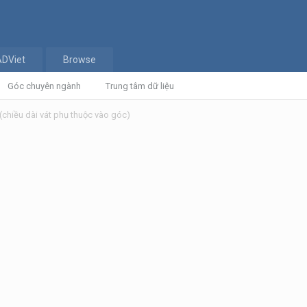
ADViet
Browse
Góc chuyên ngành
Trung tâm dữ liệu
(chiều dài vát phụ thuộc vào góc)