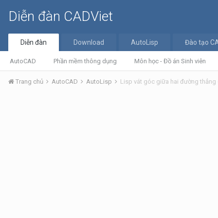
Diễn đàn CADViet
Diễn đàn
Download
AutoLisp
Đào tạo C
AutoCAD
Phần mềm thông dụng
Môn học - Đồ án Sinh viên
Trang chủ
AutoCAD
AutoLisp
Lisp vát góc giữa hai đường thẳng 