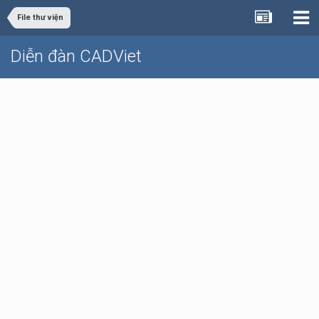
File thư viện
Diễn đàn CADViet