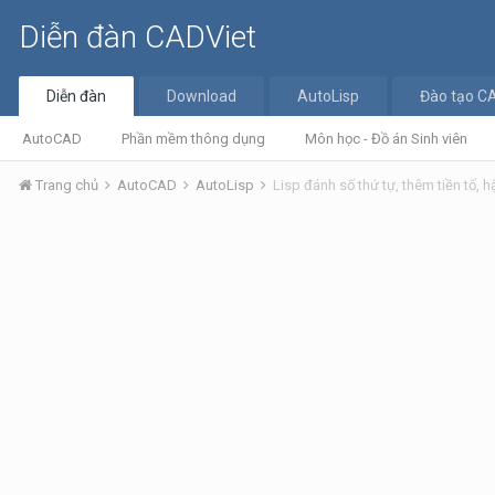
Diễn đàn CADViet
Diễn đàn
Download
AutoLisp
Đào tạo C
AutoCAD
Phần mềm thông dụng
Môn học - Đồ án Sinh viên
Trang chủ
AutoCAD
AutoLisp
Lisp đánh số thứ tự, thêm tiền tố, h