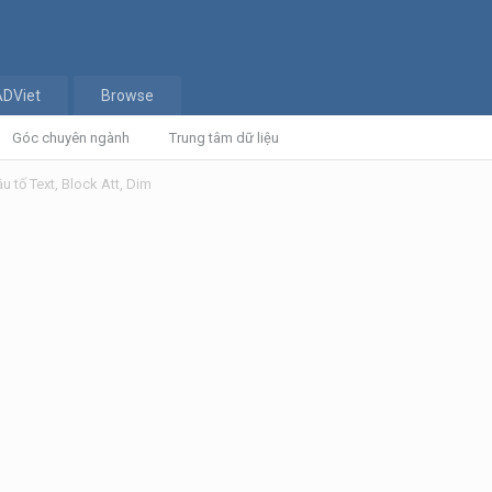
ADViet
Browse
Góc chuyên ngành
Trung tâm dữ liệu
ậu tố Text, Block Att, Dim