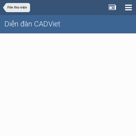
File thư viện
Diễn đàn CADViet