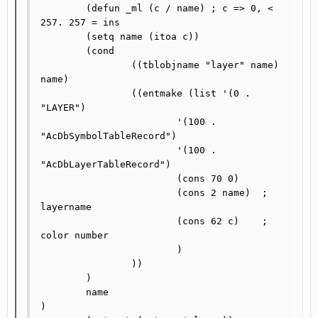
	(defun _ml (c / name) ; c => 0, < 
257. 257 = ins	

	(setq name (itoa c))

	(cond 

		((tblobjname "layer" name) 
name)

		((entmake (list '(0 . 
"LAYER")

			'(100 . 
"AcDbSymbolTableRecord")

			'(100 . 
"AcDbLayerTableRecord")

			(cons 70 0)

			(cons 2 name)  ; 
layername                         

			(cons 62 c)    ; 
color number                         

			)

		))

	)

	name

)
