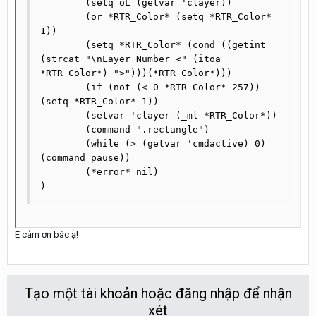
	(setq oL (getvar 'clayer))

	(or *RTR_Color* (setq *RTR_Color* 
1))

	(setq *RTR_Color* (cond ((getint 
(strcat "\nLayer Number <" (itoa 
*RTR_Color*) ">")))(*RTR_Color*)))

	(if (not (< 0 *RTR_Color* 257))
(setq *RTR_Color* 1))

	(setvar 'clayer (_ml *RTR_Color*))

	(command ".rectangle")

	(while (> (getvar 'cmdactive) 0)
(command pause))

	(*error* nil)

)
E cảm ơn bác ạ!
Tạo một tài khoản hoặc đăng nhập để nhận
xét