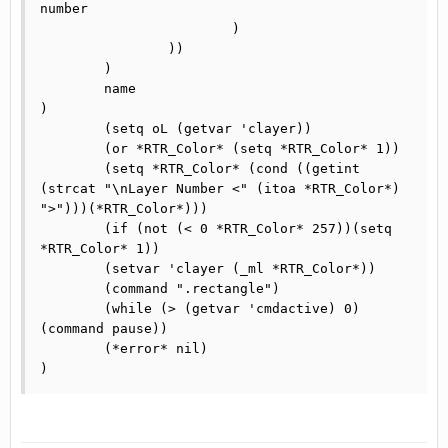
number                         

			)

		))

	)

	name

)

	(setq oL (getvar 'clayer))

	(or *RTR_Color* (setq *RTR_Color* 1))

	(setq *RTR_Color* (cond ((getint 
(strcat "\nLayer Number <" (itoa *RTR_Color*) 
">")))(*RTR_Color*)))

	(if (not (< 0 *RTR_Color* 257))(setq 
*RTR_Color* 1))

	(setvar 'clayer (_ml *RTR_Color*))

	(command ".rectangle")

	(while (> (getvar 'cmdactive) 0)
(command pause))

	(*error* nil)

)