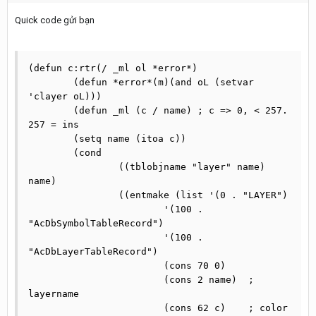
Quick code gửi bạn
(defun c:rtr(/ _ml ol *error*)

	(defun *error*(m)(and oL (setvar 
'clayer oL)))

	(defun _ml (c / name) ; c => 0, < 257. 
257 = ins	

	(setq name (itoa c))

	(cond 

		((tblobjname "layer" name) 
name)

		((entmake (list '(0 . "LAYER")

			'(100 . 
"AcDbSymbolTableRecord")

			'(100 . 
"AcDbLayerTableRecord")

			(cons 70 0)

			(cons 2 name)  ; 
layername                         

			(cons 62 c)    ; color 