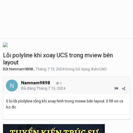
Lỗi polyline khi xoay UCS trong mview bên
layout
Bởi
Namnam9898
,
Tháng 7 13, 2024
trong
Sử dụng AutoCAD
Namnam9898
0
Đã đăng
Tháng 7 13, 2024
E bị lỗi plolyline rỗng khi xoay hình trong mview bên layout. E fill on cx
ko đc