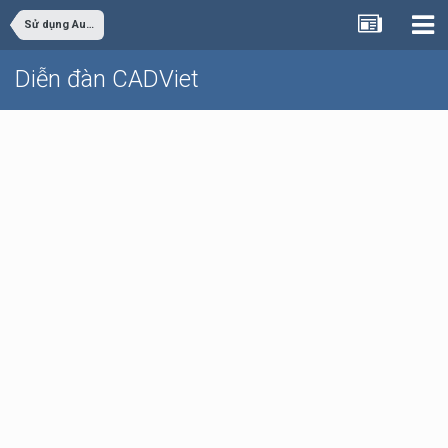
Sử dụng AutoCAD
Diễn đàn CADViet