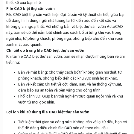
thiết kế của bạn nhé!
File CAD biệt thự sân vườn
File CAD biệt thự sân vườn hiện đại là bản vẽ kỹ thuật chi tiết, giúp bạn
dễ dàng hình dung ngôi nhà tương lai từ kiến trúc đến kết cấu và
không gian ngoại thất. Với những bản vẽ biệt thự sân vườn AutoCAD
này, bạn sẽ có thể nắm bắt chính xác cách bố trí từng khu vực trong
ngôi nhà, từ phòng khách, phòng ngủ, phòng bếp cho đến khu vườn
xanh mát bao quanh.
Chi tiết có trong file CAD biệt thự sân vườn
Khi tải file CAD biệt thự sân vườn, bạn sẽ nhận được những bản vẽ chi
tiết như:
Bản vẽ mặt bằng: Cho thấy cách bố trí không gian nội thất, từ
phòng khách, phòng bếp đến các khu vực sinh hoạt khác.
Bản vẽ kết cấu: Chi tiết về cột, dầm, sàn, và hệ thống kỹ thuật,
đảm bảo sự an toàn và bền vững cho công trình.
Phối cảnh 3D: Giúp bạn trải nghiệm trực quan ngôi nhà và khu
vườn từ mọi góc nhìn.
Lợi ích khi sử dụng file CAD biệt thự sân vườn
Tiết kiệm thời gian và công sức: Không cần vẽ lại từ đầu, bạn có
thể dễ dàng điều chỉnh file CAD sẵn có theo nhu cầu.
Chính xác và chi tiết: File CAD đảm bảo các yếu tố kỹ thuật được