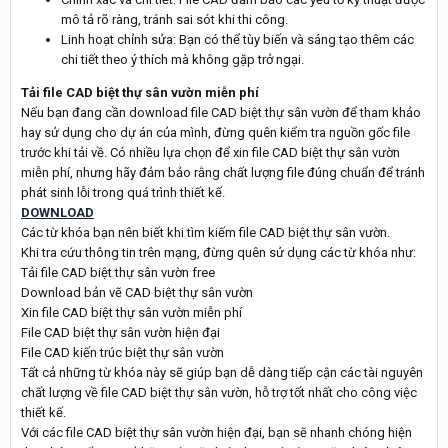
mô tả rõ ràng, tránh sai sót khi thi công.
Linh hoạt chỉnh sửa: Bạn có thể tùy biến và sáng tạo thêm các
chi tiết theo ý thích mà không gặp trở ngại.
Tải file CAD biệt thự sân vườn miễn phí
Nếu bạn đang cần download file CAD biệt thự sân vườn để tham khảo
hay sử dụng cho dự án của mình, đừng quên kiểm tra nguồn gốc file
trước khi tải về. Có nhiều lựa chọn để xin file CAD biệt thự sân vườn
miễn phí, nhưng hãy đảm bảo rằng chất lượng file đúng chuẩn để tránh
phát sinh lỗi trong quá trình thiết kế.
DOWNLOAD
Các từ khóa bạn nên biết khi tìm kiếm file CAD biệt thự sân vườn.
Khi tra cứu thông tin trên mạng, đừng quên sử dụng các từ khóa như:
Tải file CAD biệt thự sân vườn free
Download bản vẽ CAD biệt thự sân vườn
Xin file CAD biệt thự sân vườn miễn phí
File CAD biệt thự sân vườn hiện đại
File CAD kiến trúc biệt thự sân vườn
Tất cả những từ khóa này sẽ giúp bạn dễ dàng tiếp cận các tài nguyên
chất lượng về file CAD biệt thự sân vườn, hỗ trợ tốt nhất cho công việc
thiết kế.
Với các file CAD biệt thự sân vườn hiện đại, bạn sẽ nhanh chóng hiện