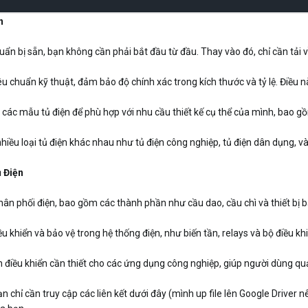
n
huẩn bị sẵn, bạn không cần phải bắt đầu từ đầu. Thay vào đó, chỉ cần tải 
u chuẩn kỹ thuật, đảm bảo độ chính xác trong kích thước và tỷ lệ. Điều này
các mẫu tủ điện để phù hợp với nhu cầu thiết kế cụ thể của mình, bao gồm
ều loại tủ điện khác nhau như tủ điện công nghiệp, tủ điện dân dụng, và 
 Điện
hân phối điện, bao gồm các thành phần như cầu dao, cầu chì và thiết bị b
ều khiển và bảo vệ trong hệ thống điện, như biến tần, relays và bộ điều khi
điều khiển cần thiết cho các ứng dụng công nghiệp, giúp người dùng quả
ạn chỉ cần truy cập các liên kết dưới đây (mình up file lên Google Driver