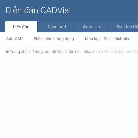
Diễn đàn CADViet
Diễn đàn
Download
AutoLisp
Đào tạo C
AutoCAD
Phần mềm thông dụng
Môn học - Đồ án Sinh viên
Trang chủ
Trung tâm dữ liệu
Xin file - Share file
Chia sẻ bộ thư Vi