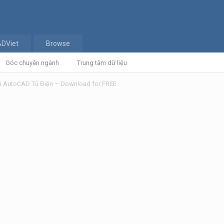
ADViet
Browse
Góc chuyên ngành
Trung tâm dữ liệu
ện AutoCAD Tủ Điện – Download for FREE