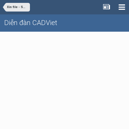
Xin file - Share file
Diễn đàn CADViet