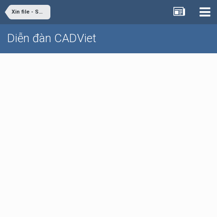
Xin file - Share file
Diễn đàn CADViet