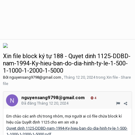
Xin file block ký tự 188 - Quyet dinh 1125-DDBD-
nam-1994-Ky-hieu-ban-do-dia-hinh-ty-le-1-500-
1-1000-1-2000-1-5000
Bởi
nguyensang9798@gmail.com
,
Tháng 12 20, 2024
trong
Xin file - Share
file
nguyensang9798@gmail.com
4
Đã đăng
Tháng 12 20, 2024
Em chào các anh chị trong nhóm, mọi người ai có file chứa block kí
hiệu của Quyết định 1125 cho em xin với ạ
Quyet dinh 1125-DDBD-nam-1994-Ky-hieu-ban-do-dia-hinh-ty-le-1-500-
1-1000-1-2000-1-5000.pdf