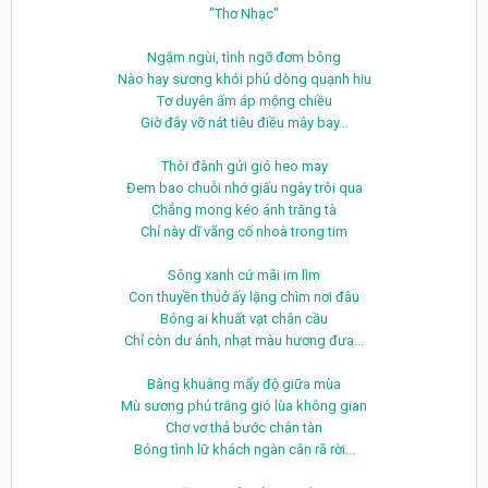
"Thơ Nhạc"
Ngậm ngùi, tình ngỡ đơm bông
Nào hay sương khói phủ dòng quạnh hiu
Tơ duyên ấm áp mộng chiều
Giờ đây vỡ nát tiêu điều mây bay…
Thôi đành gửi gió heo may
Đem bao chuỗi nhớ giấu ngày trôi qua
Chẳng mong kéo ánh trăng tà
Chỉ này dĩ vãng cố nhoà trong tim
Sông xanh cứ mãi im lìm
Con thuyền thuở ấy lặng chìm nơi đâu
Bóng ai khuất vạt chân cầu
Chỉ còn dư ảnh, nhạt màu hương đưa...
Bâng khuâng mấy độ giữa mùa
Mù sương phủ trắng gió lùa không gian
Chơ vơ thả bước chân tàn
Bóng tình lữ khách ngàn cân rã rời...