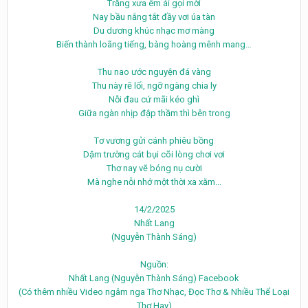
Trăng xưa êm ái gọi mời
Nay bầu nắng tắt đầy vơi úa tàn
Du dương khúc nhạc mơ màng
Biến thành loãng tiếng, bàng hoàng mênh mang…
Thu nao ước nguyện đá vàng
Thu này rẽ lối, ngỡ ngàng chia ly
Nỗi đau cứ mãi kéo ghì
Giữa ngàn nhịp đập thầm thì bên trong
Tơ vương gửi cánh phiêu bồng
Dặm trường cát bụi cõi lòng chơi vơi
Thơ nay vẽ bóng nụ cười
Mà nghe nỗi nhớ một thời xa xăm...
14/2/2025
Nhất Lang
(Nguyễn Thành Sáng)
Nguồn:
Nhất Lang (Nguyễn Thành Sáng) Facebook
(Có thêm nhiều Video ngâm nga Thơ Nhạc, Đọc Thơ & Nhiều Thể Loại
Thơ Hay)