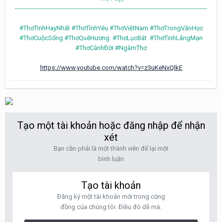
-------------------------------------------------------------------------------------------------
#ThơTìnhHayNhất #ThơTìnhYêu #ThơViệtNam #ThơTrongVănHọc
#ThơCuộcSống #ThơQuêHương #ThơLụcBát #ThơTìnhLãngMạn
#ThơCảnhĐời #NgâmThơ
https://www.youtube.com/watch?v=z3uKeNxQlkE
Tạo một tài khoản hoặc đăng nhập để nhận
xét
Bạn cần phải là một thành viên để lại một
bình luận
Tạo tài khoản
Đăng ký một tài khoản mới trong cộng
đồng của chúng tôi. Điều đó dễ mà.