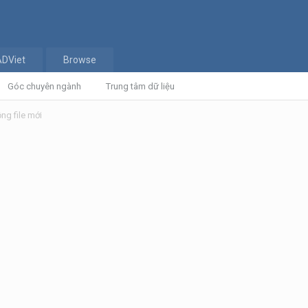
ADViet
Browse
Góc chuyên ngành
Trung tâm dữ liệu
ộng file mới