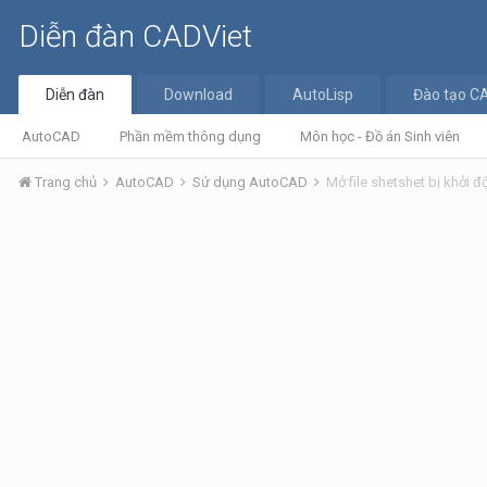
Diễn đàn CADViet
Diễn đàn
Download
AutoLisp
Đào tạo C
AutoCAD
Phần mềm thông dụng
Môn học - Đồ án Sinh viên
Trang chủ
AutoCAD
Sử dụng AutoCAD
Mở file shetshet bị khởi đ