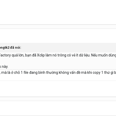
ngtk2
đã nói:
Factory quá lớn, bạn đã Xclip làm nó trông có vẻ ít dữ liệu. Nếu muốn dù
k này.
mà là ở chỗ 1 file đang bình thường không vấn đề mà khi copy 1 thứ gì bấ