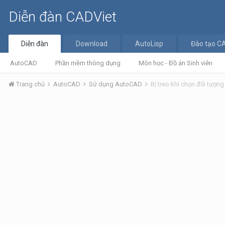
Diễn đàn CADViet
Diễn đàn
Download
AutoLisp
Đào tạo C
AutoCAD
Phần mềm thông dụng
Môn học - Đồ án Sinh viên
Trang chủ
AutoCAD
Sử dụng AutoCAD
Bị treo khi chọn đối tượng