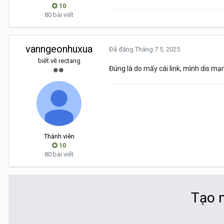
10
80 bài viết
vanngeonhuxua
Đã đăng
Tháng 7 5, 2025
biết vẽ rectang
Đúng là do mấy cái link, mình dis mạn
Thành viên
10
80 bài viết
Tạo m