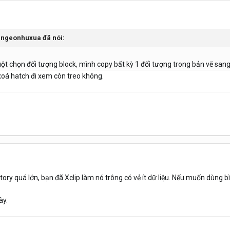
nngeonhuxua
đã nói:
chuột chọn đối tượng block, mình copy bất kỳ 1 đối tượng trong bản vẽ sang
 xoá hatch đi xem còn treo không.
tory quá lớn, bạn đã Xclip làm nó trông có vẻ ít dữ liệu. Nếu muốn dùng 
ày.