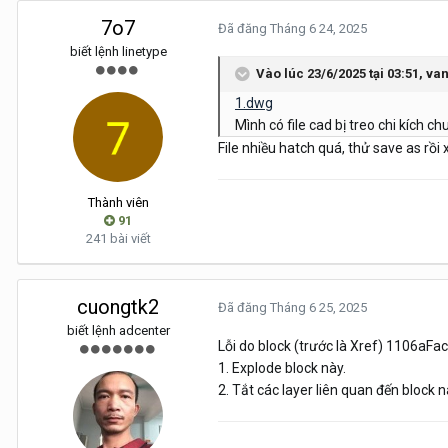
7o7
Đã đăng
Tháng 6 24, 2025
biết lệnh linetype
Vào lúc 23/6/2025 tại 03:51,
va
1.dwg
Mình có file cad bị treo chi kích 
File nhiều hatch quá, thử save as rồi
Thành viên
91
241 bài viết
cuongtk2
Đã đăng
Tháng 6 25, 2025
biết lệnh adcenter
Lỗi do block (trước là Xref) 1106aFac
1. Explode block này.
2. Tắt các layer liên quan đến block n