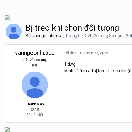
Bị treo khi chọn đối tượng
Bởi
vanngeonhuxua
,
Tháng 6 23, 2025
trong
Sử dụng Au
vanngeonhuxua
Đã đăng
Tháng 6 23, 2025
biết vẽ rectang
1.dwg
Mình có file cad bị treo chi kích chu
Thành viên
10
80 bài viết