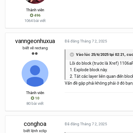
Thành viên
496
1064 bài viết
vanngeonhuxua
Đã đăng
Tháng 7 2, 2025
biết vẽ rectang
Vào lúc 25/6/2025 tại 02:21,
cuo
Lỗi do block (trước là Xref) 1106a
1. Explode block này.
2. Tắt các layer liên quan đến bloc
Vấn đề gặp phải không phải ở đó bạn, 
Thành viên
10
80 bài viết
conghoa
Đã đăng
Tháng 7 2, 2025
biết lệnh xclip