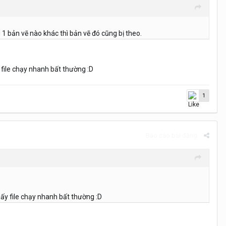
 1 bản vẽ nào khác thì bản vẽ đó cũng bị theo.
ấy file chạy nhanh bất thường
:D
1
Báo cáo bài đăng
hấy file chạy nhanh bất t
hường
:D