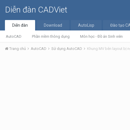
Diễn đàn CADViet
Diễn đàn
Download
AutoLisp
Đào tạo C
AutoCAD
Phần mềm thông dụng
Môn học - Đồ án Sinh viên
Trang chủ
AutoCAD
Sử dụng AutoCAD
Khung MV bên layout bị 