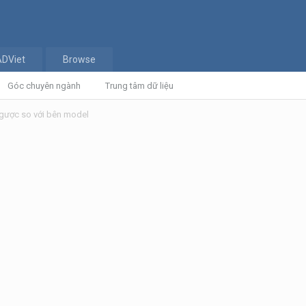
ADViet
Browse
Góc chuyên ngành
Trung tâm dữ liệu
ngược so với bên model