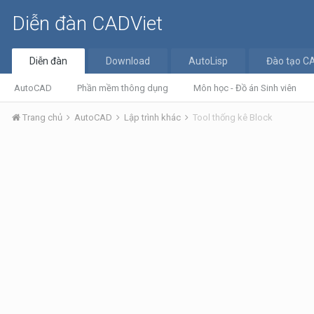
Diễn đàn CADViet
Diễn đàn
Download
AutoLisp
Đào tạo C
AutoCAD
Phần mềm thông dụng
Môn học - Đồ án Sinh viên
Trang chủ
AutoCAD
Lập trình khác
Tool thống kê Block