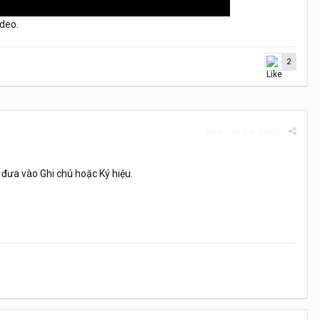
ideo.
2
Báo cáo bài đăng
 đưa vào Ghi chú hoặc Ký hiệu.