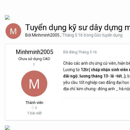
Tuyển dụng kỹ sư dây dựng 
Bởi
Minhminh2005
,
Tháng 5 16
trong
Góc tuyển dụng
Minhminh2005
Đã đăng
Tháng 5 16
Chưa sử dụng CAD
Chào các anh chị ứng cử viên, hiện 
Lương từ
12tr( chấp nhận sinh viên 
đãi ngộ: lương tháng 13- lễ -tết..)
, 
yêu cầu: tốt nghiệp cao đẳng đại học 
địa chỉ: kim chung- đông anh _ hà nộ
Thành viên
0
1 bài viết