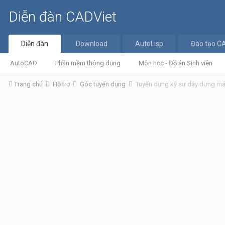
Diễn đàn CADViet
Diễn đàn
Download
AutoLisp
Đào tạo C
AutoCAD
Phần mềm thông dụng
Môn học - Đồ án Sinh viên
Trang chủ
Hỗ trợ
Góc tuyển dụng
Tuyển dụng kỹ sư dây dựng mả