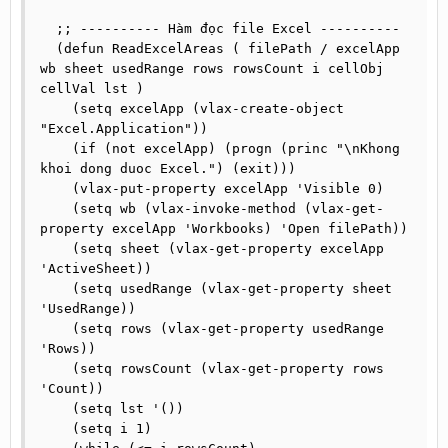
  ;; ---------- Hàm đọc file Excel ----------

  (defun ReadExcelAreas ( filePath / excelApp 
wb sheet usedRange rows rowsCount i cellObj 
cellVal lst )

    (setq excelApp (vlax-create-object 
"Excel.Application"))

    (if (not excelApp) (progn (princ "\nKhong 
khoi dong duoc Excel.") (exit)))

    (vlax-put-property excelApp 'Visible 0)

    (setq wb (vlax-invoke-method (vlax-get-
property excelApp 'Workbooks) 'Open filePath))

    (setq sheet (vlax-get-property excelApp 
'ActiveSheet))

    (setq usedRange (vlax-get-property sheet 
'UsedRange))

    (setq rows (vlax-get-property usedRange 
'Rows))

    (setq rowsCount (vlax-get-property rows 
'Count))

    (setq lst '())

    (setq i 1)
