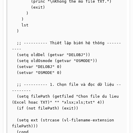
        (princ "\nKhong the mo file TXT.")

        (exit)

      )

    )

    lst

  )

  ;; ---------- Thiết lập biến hệ thống ------
----

  (setq oldDel (getvar "DELOBJ"))

  (setq oldOsmode (getvar "OSMODE"))

  (setvar "DELOBJ" 0)

  (setvar "OSMODE" 0)

  ;; ---------- 1. Chọn file và đọc dữ liệu --
--------

  (setq filePath (getfiled "Chon file du lieu 
(Excel hoac TXT)" "" "xlsx;xls;txt" 4))

  (if (not filePath) (exit))

  (setq ext (strcase (vl-filename-extension 
filePath)))

  (cond
