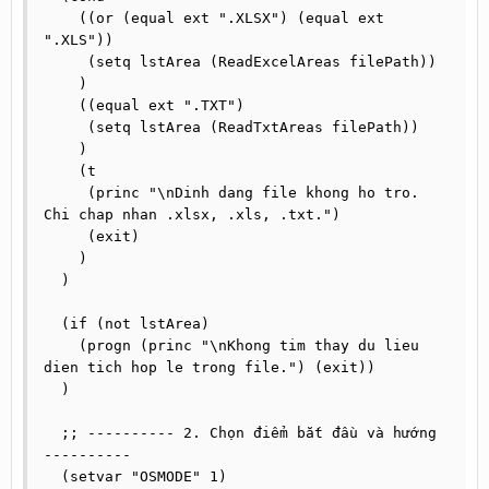
    ((or (equal ext ".XLSX") (equal ext 
".XLS"))

     (setq lstArea (ReadExcelAreas filePath))

    )

    ((equal ext ".TXT")

     (setq lstArea (ReadTxtAreas filePath))

    )

    (t

     (princ "\nDinh dang file khong ho tro. 
Chi chap nhan .xlsx, .xls, .txt.")

     (exit)

    )

  )

  (if (not lstArea)

    (progn (princ "\nKhong tim thay du lieu 
dien tich hop le trong file.") (exit))

  )

  ;; ---------- 2. Chọn điểm bắt đầu và hướng 
----------

  (setvar "OSMODE" 1)
