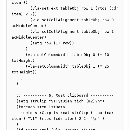
item)))

        (vla-setText tableObj row 1 (rtos (cdr 
item) 2 2))

        (vla-setCellAlignment tableObj row 0 
acMiddleCenter)

        (vla-setCellAlignment tableObj row 1 
acMiddleCenter)

        (setq row (1+ row))

      )

      (vla-setColumnWidth tableObj 0 (* 10 
txtHeight))

      (vla-setColumnWidth tableObj 1 (* 25 
txtHeight))

    )

  )

  ;; ---------- 6. Xuất clipboard ----------

  (setq strClip "STT\tDien tich (m2)\n")

  (foreach item lstData

    (setq strClip (strcat strClip (itoa (car 
item)) "\t" (rtos (cdr item) 2 2) "\n"))

  )
