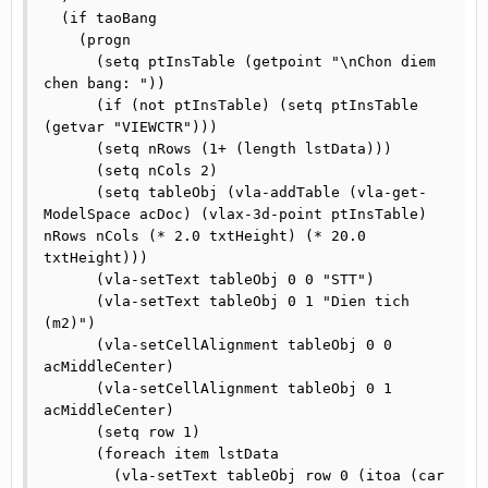
  (if taoBang

    (progn

      (setq ptInsTable (getpoint "\nChon diem 
chen bang: "))

      (if (not ptInsTable) (setq ptInsTable 
(getvar "VIEWCTR")))

      (setq nRows (1+ (length lstData)))

      (setq nCols 2)

      (setq tableObj (vla-addTable (vla-get-
ModelSpace acDoc) (vlax-3d-point ptInsTable) 
nRows nCols (* 2.0 txtHeight) (* 20.0 
txtHeight)))

      (vla-setText tableObj 0 0 "STT")

      (vla-setText tableObj 0 1 "Dien tich 
(m2)")

      (vla-setCellAlignment tableObj 0 0 
acMiddleCenter)

      (vla-setCellAlignment tableObj 0 1 
acMiddleCenter)

      (setq row 1)

      (foreach item lstData

        (vla-setText tableObj row 0 (itoa (car 