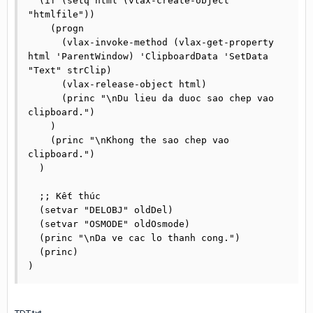
  (if (setq html (vlax-create-object 
"htmlfile"))

    (progn

      (vlax-invoke-method (vlax-get-property 
html 'ParentWindow) 'ClipboardData 'SetData 
"Text" strClip)

      (vlax-release-object html)

      (princ "\nDu lieu da duoc sao chep vao 
clipboard.")

    )

    (princ "\nKhong the sao chep vao 
clipboard.")

  )

  ;; Kết thúc

  (setvar "DELOBJ" oldDel)

  (setvar "OSMODE" oldOsmode)

  (princ "\nDa ve cac lo thanh cong.")

  (princ)

)