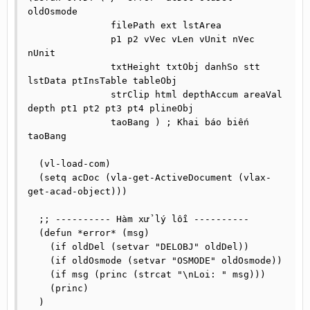
oldOsmode

               filePath ext lstArea

               p1 p2 vVec vLen vUnit nVec 
nUnit

               txtHeight txtObj danhSo stt 
lstData ptInsTable tableObj

               strClip html depthAccum areaVal 
depth pt1 pt2 pt3 pt4 plineObj

               taoBang ) ; Khai báo biến 
taoBang

  (vl-load-com)

  (setq acDoc (vla-get-ActiveDocument (vlax-
get-acad-object)))

  ;; ---------- Hàm xử lý lỗi ----------

  (defun *error* (msg)

    (if oldDel (setvar "DELOBJ" oldDel))

    (if oldOsmode (setvar "OSMODE" oldOsmode))

    (if msg (princ (strcat "\nLoi: " msg)))

    (princ)

  )
