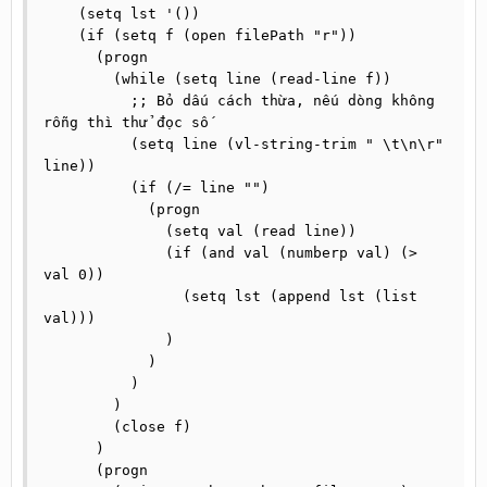
    (setq lst '())

    (if (setq f (open filePath "r"))

      (progn

        (while (setq line (read-line f))

          ;; Bỏ dấu cách thừa, nếu dòng không 
rỗng thì thử đọc số

          (setq line (vl-string-trim " \t\n\r" 
line))

          (if (/= line "")

            (progn

              (setq val (read line))

              (if (and val (numberp val) (> 
val 0))

                (setq lst (append lst (list 
val)))

              )

            )

          )

        )

        (close f)

      )

      (progn
