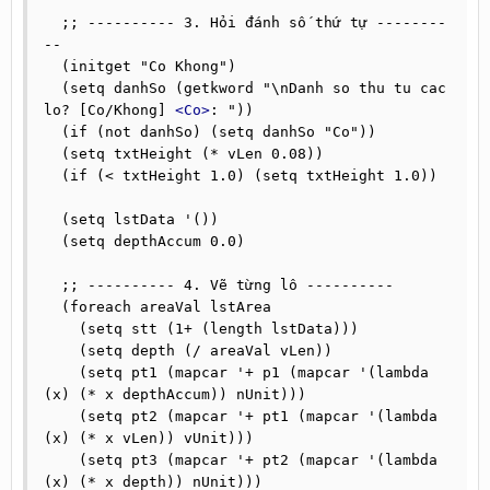
  ;; ---------- 3. Hỏi đánh số thứ tự --------
--

  (initget "Co Khong")

  (setq danhSo (getkword "\nDanh so thu tu cac 
lo? [Co/Khong] 
<Co>
: "))

  (if (not danhSo) (setq danhSo "Co"))

  (setq txtHeight (* vLen 0.08))

  (if (< txtHeight 1.0) (setq txtHeight 1.0))

  (setq lstData '())

  (setq depthAccum 0.0)

  ;; ---------- 4. Vẽ từng lô ----------

  (foreach areaVal lstArea

    (setq stt (1+ (length lstData)))

    (setq depth (/ areaVal vLen))

    (setq pt1 (mapcar '+ p1 (mapcar '(lambda 
(x) (* x depthAccum)) nUnit)))

    (setq pt2 (mapcar '+ pt1 (mapcar '(lambda 
(x) (* x vLen)) vUnit)))

    (setq pt3 (mapcar '+ pt2 (mapcar '(lambda 
(x) (* x depth)) nUnit)))
