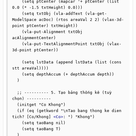
    (setq ptCenter (mapcar '+ ptCenter (list 
0.0 (* -1.5 txtHeight) 0.0)))

    (setq txtObj (vla-addText (vla-get-
ModelSpace acDoc) (rtos areaVal 2 2) (vlax-3d-
point ptCenter) txtHeight))

    (vla-put-Alignment txtObj 
acAlignmentCenter)

    (vla-put-TextAlignmentPoint txtObj (vlax-
3d-point ptCenter))

    (setq lstData (append lstData (list (cons 
stt areaVal))))

    (setq depthAccum (+ depthAccum depth))

  )

  ;; ---------- 5. Tạo bảng thống kê (tuỳ 
chọn) ----------

  (initget "Co Khong")

  (if (eq (getkword "\nTao bang thong ke dien 
tich? [Co/Khong] 
<Co>
: ") "Khong")

    (setq taoBang nil)

    (setq taoBang T)

  )
