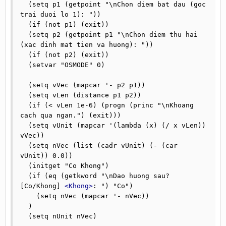
  (setq p1 (getpoint "\nChon diem bat dau (goc 
trai duoi lo 1): "))

  (if (not p1) (exit))

  (setq p2 (getpoint p1 "\nChon diem thu hai 
(xac dinh mat tien va huong): "))

  (if (not p2) (exit))

  (setvar "OSMODE" 0)

  (setq vVec (mapcar '- p2 p1))

  (setq vLen (distance p1 p2))

  (if (< vLen 1e-6) (progn (princ "\nKhoang 
cach qua ngan.") (exit)))

  (setq vUnit (mapcar '(lambda (x) (/ x vLen)) 
vVec))

  (setq nVec (list (cadr vUnit) (- (car 
vUnit)) 0.0))

  (initget "Co Khong")

  (if (eq (getkword "\nDao huong sau? 
[Co/Khong] 
<Khong>
: ") "Co")

    (setq nVec (mapcar '- nVec))

  )

  (setq nUnit nVec)
