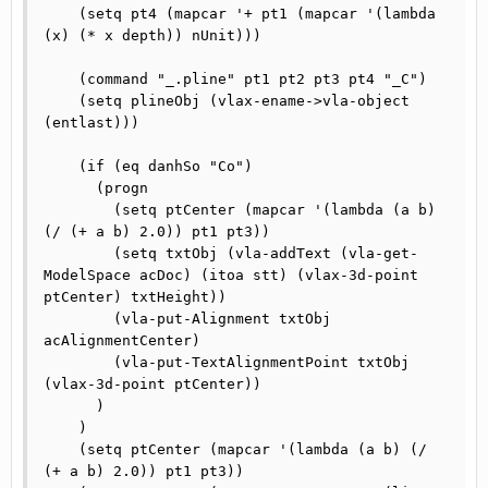
    (setq pt4 (mapcar '+ pt1 (mapcar '(lambda 
(x) (* x depth)) nUnit)))

    (command "_.pline" pt1 pt2 pt3 pt4 "_C")

    (setq plineObj (vlax-ename->vla-object 
(entlast)))

    (if (eq danhSo "Co")

      (progn

        (setq ptCenter (mapcar '(lambda (a b) 
(/ (+ a b) 2.0)) pt1 pt3))

        (setq txtObj (vla-addText (vla-get-
ModelSpace acDoc) (itoa stt) (vlax-3d-point 
ptCenter) txtHeight))

        (vla-put-Alignment txtObj 
acAlignmentCenter)

        (vla-put-TextAlignmentPoint txtObj 
(vlax-3d-point ptCenter))

      )

    )

    (setq ptCenter (mapcar '(lambda (a b) (/ 
(+ a b) 2.0)) pt1 pt3))
