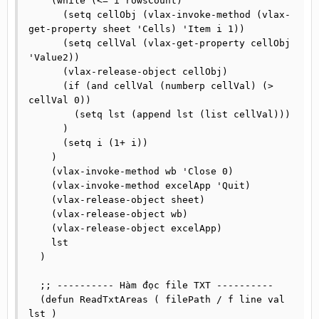
    (while (<= i rowsCount)

      (setq cellObj (vlax-invoke-method (vlax-
get-property sheet 'Cells) 'Item i 1))

      (setq cellVal (vlax-get-property cellObj 
'Value2))

      (vlax-release-object cellObj)

      (if (and cellVal (numberp cellVal) (> 
cellVal 0))

        (setq lst (append lst (list cellVal)))

      )

      (setq i (1+ i))

    )

    (vlax-invoke-method wb 'Close 0)

    (vlax-invoke-method excelApp 'Quit)

    (vlax-release-object sheet)

    (vlax-release-object wb)

    (vlax-release-object excelApp)

    lst

  )

  ;; ---------- Hàm đọc file TXT ----------

  (defun ReadTxtAreas ( filePath / f line val 
lst )
