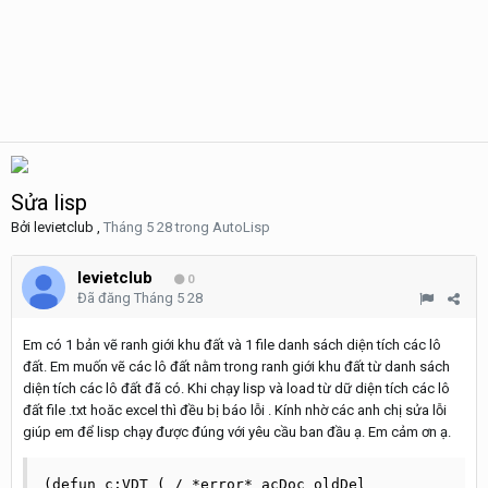
Sửa lisp
Bởi
levietclub
,
Tháng 5 28
trong
AutoLisp
levietclub
0
Đã đăng
Tháng 5 28
Em có 1 bản vẽ ranh giới khu đất và 1 file danh sách diện tích các lô
đất. Em muốn vẽ các lô đất nằm trong ranh giới khu đất từ danh sách
diện tích các lô đất đã có. Khi chạy lisp và load từ dữ diện tích các lô
đất file .txt hoăc excel thì đều bị báo lỗi . Kính nhờ các anh chị sửa lỗi
giúp em để lisp chạy được đúng với yêu cầu ban đầu ạ. Em cảm ơn ạ.
(defun c:VDT ( / *error* acDoc oldDel 