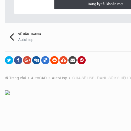
Đăng ký tài khoản mới
VỀ ĐẦU TRANG
AutoLisp
Trang chủ
AutoCAD
AutoLisp
CHIA SẺ LISP - ĐÁNH SỐ KÝ HIỆU