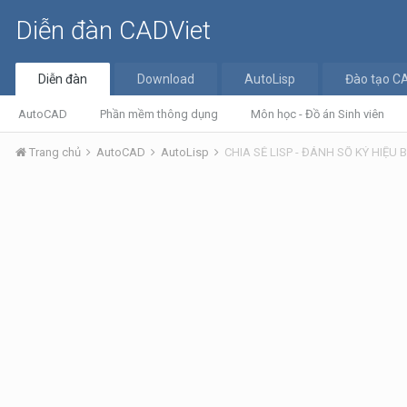
Diễn đàn CADViet
Diễn đàn
Download
AutoLisp
Đào tạo C
AutoCAD
Phần mềm thông dụng
Môn học - Đồ án Sinh viên
Trang chủ
AutoCAD
AutoLisp
CHIA SẺ LISP - ĐÁNH SỐ KÝ HIỆU