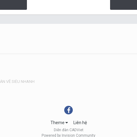
 BẢN VẼ SIÊU NHANH
Theme
Liên hệ
Diễn đàn CADViet
Powered by Invision Community