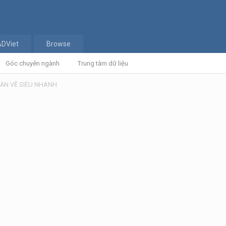
ADViet
Browse
Góc chuyên ngành
Trung tâm dữ liệu
 BẢN VẼ SIÊU NHANH