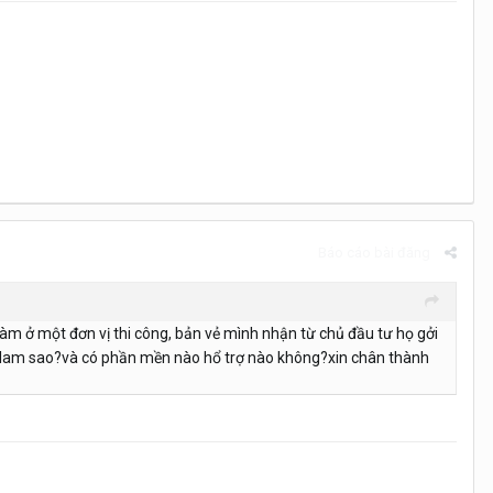
Báo cáo bài đăng
làm ở một đơn vị thi công, bản vẻ mình nhận từ chủ đầu tư họ gởi
hi lam sao?và có phần mền nào hổ trợ nào không?xin chân thành