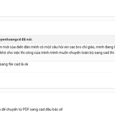
guyenhoangcd đã nói:
ên mới của diển đàn.mình có một câu hỏi xin cac bro chỉ giáo, minh đang 
ad, khó cho việc thi công của mình.mình muốn chuyển toàn bộ sang cad t
ang file cad là ok
 để chuyển từ PDF sang cad đâu bác ơi!