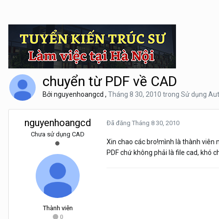
chuyển từ PDF về CAD
Bởi
nguyenhoangcd
,
Tháng 8 30, 2010
trong
Sử dụng Au
nguyenhoangcd
Đã đăng
Tháng 8 30, 2010
Chưa sử dụng CAD
Xin chao các bro!mình là thành viên m
PDF chứ không phải là file cad, khó
Thành viên
0