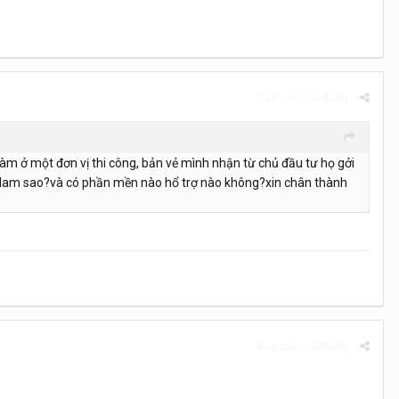
Báo cáo bài đăng
làm ở một đơn vị thi công, bản vẻ mình nhận từ chủ đầu tư họ gởi
hi lam sao?và có phần mền nào hổ trợ nào không?xin chân thành
Báo cáo bài đăng