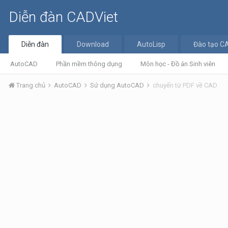
Diễn đàn CADViet
Diễn đàn
Download
AutoLisp
Đào tạo C
AutoCAD
Phần mềm thông dụng
Môn học - Đồ án Sinh viên
Trang chủ
AutoCAD
Sử dụng AutoCAD
chuyển từ PDF về CAD