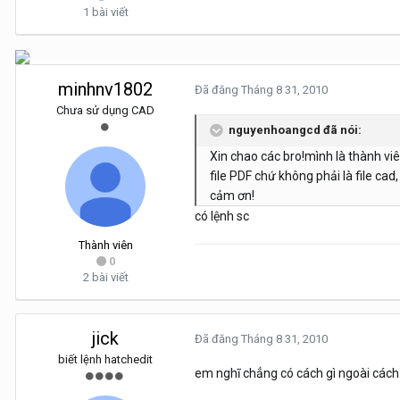
1 bài viết
minhnv1802
Đã đăng
Tháng 8 31, 2010
Chưa sử dụng CAD
nguyenhoangcd đã nói:
Xin chao các bro!mình là thành vi
file PDF chứ không phải là file c
cảm ơn!
có lệnh sc
Thành viên
0
2 bài viết
jick
Đã đăng
Tháng 8 31, 2010
biết lệnh hatchedit
em nghĩ chẳng có cách gì ngoài cách 