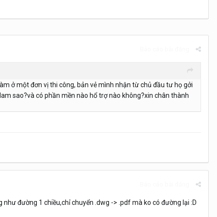
Báo cáo bài đăng
làm ở một đơn vị thi công, bản vẻ mình nhận từ chủ đầu tư họ gởi
hi lam sao?và có phần mền nào hổ trợ nào không?xin chân thành
Báo cáo bài đăng
g như đường 1 chiều,chỉ chuyển .dwg -> .pdf mà ko có đường lại :D