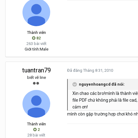
Thành viên
82
263 bài viết
Giới tính:
Male
tuantran79
Đã đăng
Tháng 8 31, 2010
biết vẽ line
nguyenhoangcd đã nói:
Xin chao các bro!mình là thành vi
file PDF chứ không phải là file c
cảm ơn!
mình còn gặp trường hợp chơi khó nhau
Thành viên
2
28 bài viết