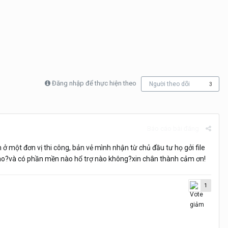
Đăng nhập để thực hiện theo
Người theo dõi
3
Báo cáo bài đăng
ở một đơn vị thi công, bản vẻ mình nhận từ chủ đầu tư họ gởi file
 sao?và có phần mền nào hổ trợ nào không?xin chân thành cảm ơn!
1