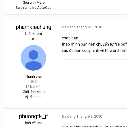
Giới tính:
Male
Sở thích:
Like AutoCad
phamkieuhung
Đã đăng
Tháng 9 3, 2010
biết zoom
chào bạn
theo mình bạn nên chuyển từ file pd
sau đó bạn copy hình vẽ từ word, mở
Thành viên
0
14 bài viết
Giới tính:
Male
Vị trí:
ha noi
phuongtk_jf
Đã đăng
Tháng 9 3, 2010
biết vẽ line