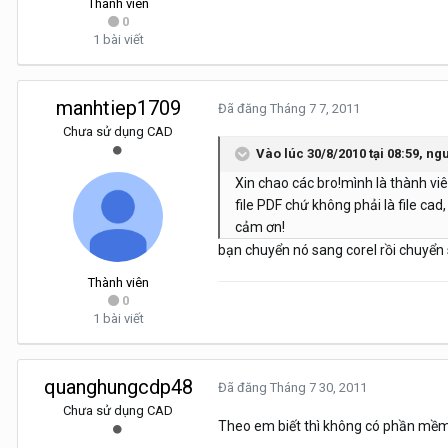
Thành viên
0
1 bài viết
manhtiep1709
Đã đăng
Tháng 7 7, 2011
Chưa sử dụng CAD
Vào lúc 30/8/2010 tại 08:59, n
Xin chao các bro!mình là thành vi
file PDF chứ không phải là file c
cảm ơn!
bạn chuyển nó sang corel rồi chuyển s
Thành viên
0
1 bài viết
quanghungcdp48
Đã đăng
Tháng 7 30, 2011
Chưa sử dụng CAD
Theo em biết thì không có phần mềm