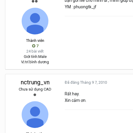
bạn gởi file cho mình đi , mình giup
YM : phuongtk_jf
Thành viên
7
24 bài viết
Giới tính:
Male
Vị trí:
bình dương
nctrung_vn
Đã đăng
Tháng 9 7, 2010
Chưa sử dụng CAD
Rất hay.
Xin cảm ơn.