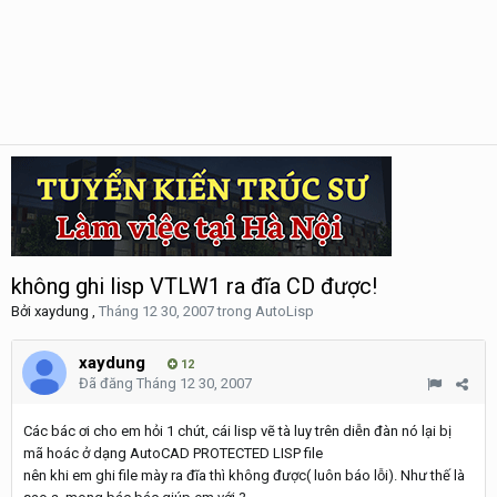
không ghi lisp VTLW1 ra đĩa CD được!
Bởi
xaydung
,
Tháng 12 30, 2007
trong
AutoLisp
xaydung
12
Đã đăng
Tháng 12 30, 2007
Các bác ơi cho em hỏi 1 chút, cái lisp vẽ tà luy trên diễn đàn nó lại bị
mã hoác ở dạng AutoCAD PROTECTED LISP file
nên khi em ghi file mày ra đĩa thì không được( luôn báo lỗi). Như thế là