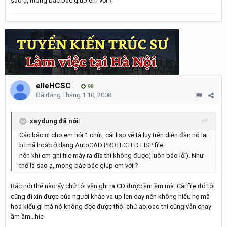
sao ạ, mong bác bác giúp em với ?
elleHCSC
98
Đã đăng
Tháng 1 10, 2008
xaydung đã nói:
Các bác ơi cho em hỏi 1 chút, cái lisp vẽ tà luy trên diễn đàn nó lại
bị mã hoác ở dạng AutoCAD PROTECTED LISP file
nên khi em ghi file mày ra đĩa thì không được( luôn báo lỗi). Như
thế là sao ạ, mong bác bác giúp em với ?
Bác nói thế nào ấy chứ tôi vẫn ghi ra CD được ầm ầm mà. Cái file đó tôi
cũng đi xin được của người khác va up len day nên không hiểu họ mã
hoá kiểu gì mà nó không đọc được thôi chứ apload thì cũng vẫn chay
ầm ầm...hic