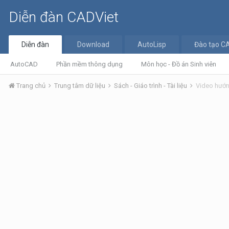
Diễn đàn CADViet
Diễn đàn
Download
AutoLisp
Đào tạo C
AutoCAD
Phần mềm thông dụng
Môn học - Đồ án Sinh viên
Trang chủ
Trung tâm dữ liệu
Sách - Giáo trình - Tài liệu
Video hướn