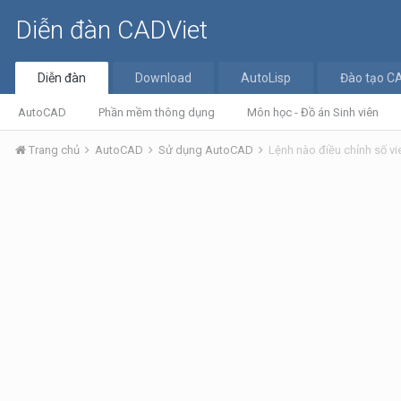
Diễn đàn CADViet
Diễn đàn
Download
AutoLisp
Đào tạo C
AutoCAD
Phần mềm thông dụng
Môn học - Đồ án Sinh viên
Trang chủ
AutoCAD
Sử dụng AutoCAD
Lệnh nào điều chỉnh số vi