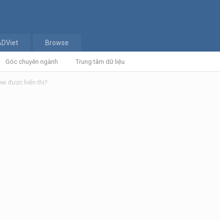
ADViet
Browse
Góc chuyên ngành
Trung tâm dữ liệu
ew được hiển thị?