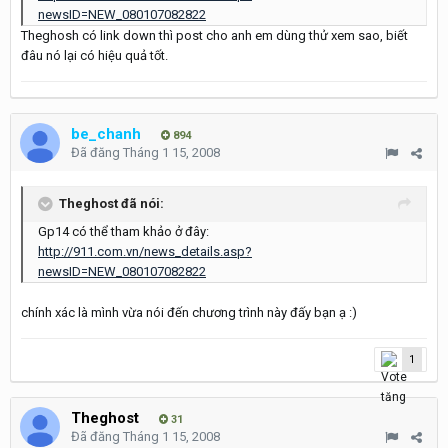
newsID=NEW_080107082822
Theghosh có link down thì post cho anh em dùng thử xem sao, biết
đâu nó lại có hiệu quả tốt.
be_chanh
894
Đã đăng
Tháng 1 15, 2008
Theghost đã nói:
Gp14 có thể tham khảo ở đây:
http://911.com.vn/news_details.asp?
newsID=NEW_080107082822
chính xác là mình vừa nói đến chương trình này đấy bạn ạ :)
1
Theghost
31
Đã đăng
Tháng 1 15, 2008