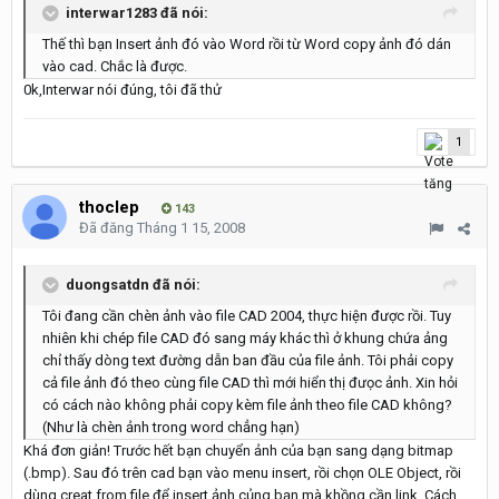
interwar1283 đã nói:
Thế thì bạn Insert ảnh đó vào Word rồi từ Word copy ảnh đó dán
vào cad. Chắc là được.
0k,Interwar nói đúng, tôi đã thử
1
thoclep
143
Đã đăng
Tháng 1 15, 2008
duongsatdn đã nói:
Tôi đang cần chèn ảnh vào file CAD 2004, thực hiện được rồi. Tuy
nhiên khi chép file CAD đó sang máy khác thì ở khung chứa ảng
chỉ thấy dòng text đường dẫn ban đầu của file ảnh. Tôi phải copy
cả file ảnh đó theo cùng file CAD thì mới hiển thị đưọc ảnh. Xin hỏi
có cách nào không phải copy kèm file ảnh theo file CAD không?
(Như là chèn ảnh trong word chẳng hạn)
Khá đơn giản! Trước hết bạn chuyển ảnh của bạn sang dạng bitmap
(.bmp). Sau đó trên cad bạn vào menu insert, rồi chọn OLE Object, rồi
dùng creat from file để insert ảnh củng bạn mà khồng cần link. Cách