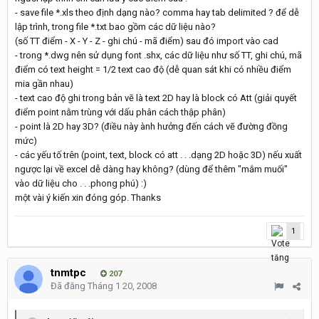
- save file *.xls theo định dạng nào? comma hay tab delimited ? để dễ
lập trình, trong file *.txt bao gồm các dữ liệu nào?
(số TT điểm - X - Y - Z - ghi chú - mã điểm) sau đó import vào cad
- trong *.dwg nên sử dụng font .shx, các dữ liệu như số TT, ghi chú, mã
điểm có text height = 1/2 text cao độ (dễ quan sát khi có nhiều điểm
mia gần nhau)
- text cao độ ghi trong bản vẽ là text 2D hay là block có Att (giải quyết
điểm point nằm trùng với dấu phân cách thập phân)
- point là 2D hay 3D? (điều này ành hưởng đến cách vẽ đường đồng
mức)
- các yếu tố trên (point, text, block có att . . .dạng 2D hoặc 3D) nếu xuất
ngược lại về excel dễ dàng hay không? (dùng để thêm "mắm muối"
vào dữ liệu cho . . .phong phú) :)
một vài ý kiến xin đóng góp. Thanks
1
tnmtpc
207
Đã đăng
Tháng 1 20, 2008