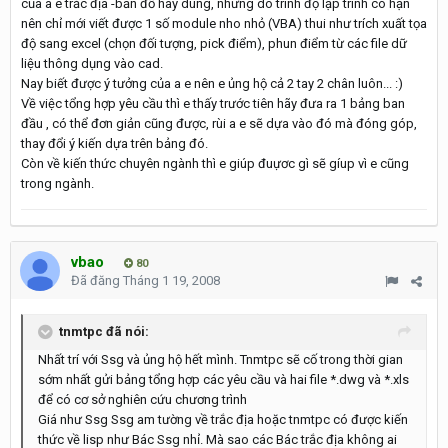
của a e trắc địa -bản đồ hay dùng, nhưng do trình độ lập trình có hạn
nên chỉ mới viết được 1 số module nho nhỏ (VBA) thui như trích xuất tọa
độ sang excel (chọn đối tượng, pick điểm), phun điểm từ các file dữ
liệu thông dụng vào cad.
Nay biết được ý tưởng của a e nên e ủng hộ cả 2 tay 2 chân luôn... :)
Về việc tổng hợp yêu cầu thì e thấy trước tiên hãy đưa ra 1 bảng ban
đầu , có thể đơn giản cũng được, rùi a e sẽ dựa vào đó mà đóng góp,
thay đổi ý kiến dựa trên bảng đó.
Còn về kiến thức chuyên ngành thì e giúp đuựơc gì sẽ gíup vì e cũng
trong ngành.
vbao
80
Đã đăng
Tháng 1 19, 2008
tnmtpc đã nói:
Nhất trí với Ssg và ủng hộ hết mình. Tnmtpc sẽ cố trong thời gian
sớm nhất gửi bảng tổng hợp các yêu cầu và hai file *.dwg và *.xls
để có cơ sở nghiên cứu chương trình
Giá như Ssg Ssg am tường về trắc địa hoặc tnmtpc có được kiến
thức về lisp như Bác Ssg nhỉ. Mà sao các Bác trắc địa không ai