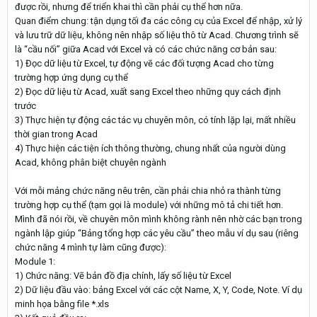
được rồi, nhưng để triển khai thì cần phải cụ thể hơn nữa.
Quan điểm chung: tận dụng tối đa các công cụ của Excel để nhập, xử lý
và lưu trữ dữ liệu, không nên nhập số liệu thô từ Acad. Chương trình sẽ
là “cầu nối” giữa Acad với Excel và có các chức năng cơ bản sau:
1) Đọc dữ liệu từ Excel, tự động vẽ các đối tượng Acad cho từng
trường hợp ứng dụng cụ thể
2) Đọc dữ liệu từ Acad, xuất sang Excel theo những quy cách định
trước
3) Thực hiện tự động các tác vụ chuyên môn, có tính lặp lại, mất nhiều
thời gian trong Acad
4) Thực hiện các tiện ích thông thường, chung nhất của người dùng
Acad, không phân biệt chuyên ngành
Với mỗi mảng chức năng nêu trên, cần phải chia nhỏ ra thành từng
trường hợp cụ thể (tạm gọi là module) với những mô tả chi tiết hơn.
Mình đã nói rồi, về chuyên môn mình không rành nên nhờ các bạn trong
ngành lập giúp “Bảng tổng hợp các yêu cầu” theo mẫu ví dụ sau (riêng
chức năng 4 mình tự làm cũng được):
Module 1:
1) Chức năng: Vẽ bản đồ địa chính, lấy số liệu từ Excel
2) Dữ liệu đầu vào: bảng Excel với các cột Name, X, Y, Code, Note. Ví dụ
minh họa bằng file *.xls