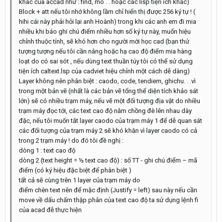
khác của accad như : find, mo . . hoặc các lisp tiện ích khác)
Block + att nếu tôi nhớ không lầm chỉ hiển thị được 256 ký tự ! (
hihi cái này phải hỏi lại anh Hoành) trong khi các anh em đi mia
nhiều khi báo ghi chú điểm nhiều hơn số ký tự này, muốn hiệu
chỉnh thuộc tính, sẽ khó hơn cho người mới học cad (bạn thử
tượng tượng nếu tôi cần nâng hoặc hạ cao độ điểm mia hàng
loạt do có sai sót , nếu dùng text thuần túy tôi có thể sử dụng
tiện ích caltext.lsp của cadviet hiệu chỉnh một cách dễ dàng)
Layer không nên phân biệt : caodo, code, tendiem, ghichu. . .vì
trong một bản vẽ (nhất là các bản vẽ tổng thể diện tích khảo sát
lớn) sẽ có nhiều trạm máy, nếu vẽ một đối tượng địa vật do nhiều
trạm máy đọc tới, các text cao độ nằm chồng đè lên nhau dày
đặc, nếu tôi muốn tắt layer caodo của trạm máy 1 để dễ quan sát
các đối tượng của trạm máy 2 sẽ khó khăn vì layer caodo có cả
trong 2 trạm máy ! do đó tôi đề nghị :
dòng 1 : text cao độ
dòng 2 (text height = ½ text cao độ) : số TT - ghi chú điểm – mã
điểm (có ký hiệu đặc biệt để phân biệt )
tất cả sẽ cùng trên 1 layer của trạm máy do
điểm chèn text nên để mặc định (Justify = left) sau này nếu cần
move về dấu chấm thập phân của text cao độ ta sử dụng lệnh fi
của acad đễ thực hiện