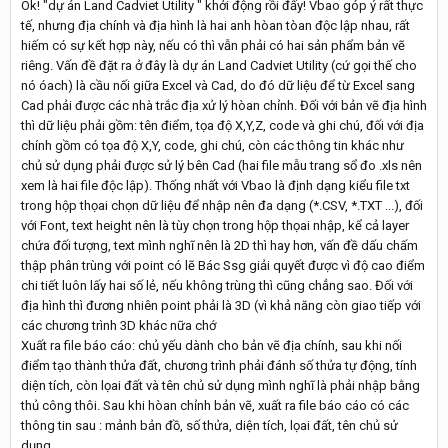
Ok! "dự án Land Cadviet Utility " khởi động rồi đấy! Vbao góp ý rất thực
tế, nhưng địa chính và địa hình là hai anh hòan tòan độc lập nhau, rất
hiếm có sự kết hợp này, nếu có thì vẫn phải có hai sản phẩm bản vẽ
riêng. Vấn đề đặt ra ở đây là dự án Land Cadviet Utility (cứ gọi thế cho
nó óach) là cầu nối giữa Excel và Cad, do đó dữ liệu để từ Excel sang
Cad phải được các nhà trắc địa xử lý hòan chỉnh. Đối với bản vẽ địa hình
thì dữ liệu phải gồm: tên điểm, tọa độ X,Y,Z, code và ghi chú, đối với địa
chính gồm có tọa độ X,Y, code, ghi chú, còn các thông tin khác như
chủ sử dụng phải được sử lý bên Cad (hai file mẫu trang sổ đo .xls nên
xem là hai file độc lập). Thống nhất với Vbao là định dạng kiểu file txt
trong hộp thọai chọn dữ liệu để nhập nên đa dạng (*.CSV, *.TXT ...), đối
với Font, text height nên là tùy chọn trong hộp thọai nhập, kể cả layer
chứa đối tượng, text mình nghĩ nên là 2D thì hay hơn, vấn đề dấu chấm
thập phân trùng với point có lẽ Bác Ssg giải quyết được vì độ cao điểm
chi tiết luôn lấy hai số lẻ, nếu không trùng thì cũng chẳng sao. Đối với
địa hình thì đương nhiên point phải là 3D (vì khả năng còn giao tiếp với
các chương trình 3D khác nữa chớ
Xuất ra file báo cáo: chủ yếu dành cho bản vẽ địa chính, sau khi nối
điểm tạo thành thửa đất, chương trình phải đánh số thửa tự động, tính
diện tích, còn lọai đất và tên chủ sử dụng mình nghĩ là phải nhập bằng
thủ công thôi. Sau khi hòan chỉnh bản vẽ, xuất ra file báo cáo có các
thông tin sau : mảnh bản đồ, số thửa, diện tích, lọai đất, tên chủ sử
dụng