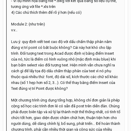
- Ví dụ minh họa bằng file *.dwg với kết quả bằng số liệu cụ thể,
tương ứng với file *.xls trên
4) Các chú thích thêm để rõ ý hơn (nếu có)
Module 2: (như trên)
v.v…
Lưu ý: quy định viết text cao độ với dấu chấm thập phân nằm
đúng vị trí point có bắt buộc không? Cái này hơi khó cho lập
trình. Đối tượng text trong Acad được định vị bằng điểm Insert
của nó, tức là điểm có hình vuông nhỏ (mặc định màu blue) khi
bạn bấm select vào đối tượng text. Hiện mình vẫn chưa nghĩ ra
cách gì để lấy tọa độ dấu chấm thập phân của text vì nó phụ
thuộc quá nhiều thứ: font, độ dài số, kích thước các chữ số khác
nhau (số 1 hẹp hơn số 2, 3…). Có thể thay bằng điểm Insert của
Text đúng vị trí Point được không?
Một chương trình ứng dụng tổng hợp, không chỉ đơn giản là phép
cộng số học các trình đơn lẻ có sẵn đã post trên diễn đàn. Chúng
phải được biên tập và xử lý lại thành một thể thống nhất, có tính tổ
chức tốt hơn, giao diện được chăm chút hơn, thuận tiện hơn cho
người dùng, dễ dàng chỉnh lý, bổ sung, phát triển… Để hoàn thành
chương trình, phải cần nhiều thời gian và công sức của nhiều