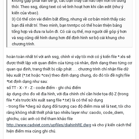
không gặp phải vấn đề gì, các bạn thấy cái nào tiện hơn thì dùng
thôi. Theo ssg, dùng text có vẻ linh hoạt hơn khi cần edit (như ý
kiến của vbao).
3) Có thể còn vài điểm bất đồng, nhưng về cơ bản mình thấy các
bạn đã nhất trí. Theo mình, bạn tnmtpc có thể hoàn thiện bảng
tổng hợp và đưa ra luôn đi. Có cái cụ thể, mọi người dễ góp ý hơn
và ssg cũng dễ hình dung hơn để định hình sơ bộ cái khung cho
chương trình.
hoàn toàn nhất trí với anh ssg, chính vì vậy tôi mới có ý kiến file *.xls sẽ
được thiết lập với quan điểm của từng cá nhân, định dạng theo từng cơ
quan qui định, trang thiết bị cấp phát . . . chương trình chỉ nhận file dữ
liệu xuất (*.txt hoặc *csv) theo định dạng chung, do đó tôi đề nghị file
*txt định dạng như sau:
số TT - X - Y - Z - code điểm - ghi chú điểm
áp dụng cho đo vẽ địa hình, với địa chính chỉ cần hide tọa độ Z (trong
file *.xls trước khi xuất sang file *.txt) là có thể sử dụng
- trong file *dwg sử dụng đối tượng cao độ điểm mia sẽ là text, tôi cho
rằng không nhất thiết phải tạo nhiều layer như :caodo, code_diem,
ghichu, các anh có thể tham khảo file
http://www.cadviet.com/upfiles/diahinhRE.dwg
và cho ý kiến cách thể
hiện điểm mia cùng ghi chú.