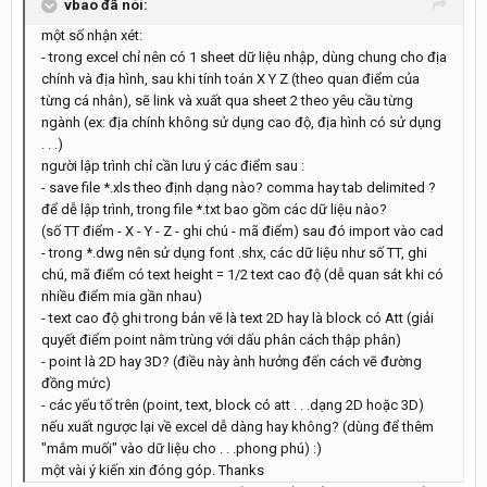
vbao đã nói:
một số nhận xét:
- trong excel chỉ nên có 1 sheet dữ liệu nhập, dùng chung cho địa
chính và địa hình, sau khi tính toán X Y Z (theo quan điểm của
từng cá nhân), sẽ link và xuất qua sheet 2 theo yêu cầu từng
ngành (ex: địa chính không sử dụng cao độ, địa hình có sử dụng
. . .)
người lập trình chỉ cần lưu ý các điểm sau :
- save file *.xls theo định dạng nào? comma hay tab delimited ?
để dễ lập trình, trong file *.txt bao gồm các dữ liệu nào?
(số TT điểm - X - Y - Z - ghi chú - mã điểm) sau đó import vào cad
- trong *.dwg nên sử dụng font .shx, các dữ liệu như số TT, ghi
chú, mã điểm có text height = 1/2 text cao độ (dễ quan sát khi có
nhiều điểm mia gần nhau)
- text cao độ ghi trong bản vẽ là text 2D hay là block có Att (giải
quyết điểm point nằm trùng với dấu phân cách thập phân)
- point là 2D hay 3D? (điều này ành hưởng đến cách vẽ đường
đồng mức)
- các yếu tố trên (point, text, block có att . . .dạng 2D hoặc 3D)
nếu xuất ngược lại về excel dễ dàng hay không? (dùng để thêm
"mắm muối" vào dữ liệu cho . . .phong phú) :)
một vài ý kiến xin đóng góp. Thanks