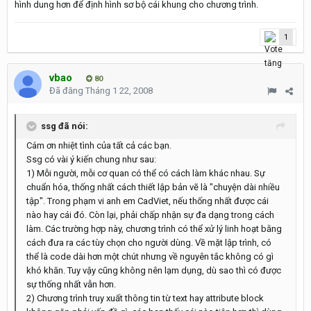
hình dung hơn để định hình sơ bộ cái khung cho chương trình.
1
vbao
80
Đã đăng
Tháng 1 22, 2008
ssg đã nói:
Cám ơn nhiệt tình của tất cả các bạn.
Ssg có vài ý kiến chung như sau:
1) Mỗi người, mỗi cơ quan có thể có cách làm khác nhau. Sự
chuẩn hóa, thống nhất cách thiết lập bản vẽ là "chuyện dài nhiều
tập". Trong phạm vi anh em CadViet, nếu thống nhất được cái
nào hay cái đó. Còn lại, phải chấp nhận sự đa dạng trong cách
làm. Các trường hợp này, chương trình có thể xử lý linh hoạt bằng
cách đưa ra các tùy chọn cho người dùng. Về mặt lập trình, có
thể là code dài hơn một chút nhưng về nguyên tắc không có gì
khó khăn. Tuy vậy cũng không nên lạm dụng, dù sao thì có được
sự thống nhất vẫn hơn.
2) Chương trình truy xuất thông tin từ text hay attribute block