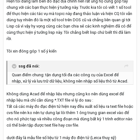
Hiện tôi đang làm bên đo đạc địa chính nên rất ủng hộ cùng góp tay
chung với các bạn thực hiện ý tưởng này. Trước kia tôi có viết 1 số tool
để thực hiện các tác vụ mà topic này đang thảo luận và hiện CQ tôi vẫn
dùng tuy nhiên đó là một số tool trên DOS cũ và chẳng liên quan gì tới
Lisp cả vì vậy hy vọng cùng các bạn chia sẻ các kinh nghiệm đã có để
cùng thực hiện ý tưởng lisp này. Tôi chẳng biết lisp chứ biết thì đã làm
rồi.
Tôi xin đóng góp 1 số ý kiến
ssg đã nói:
Quan điểm chung: tận dụng tối đa các công cụ của Excel để
nhập, xử lý và lưu trữ dữ liệu, không nên nhập số liệu thô từ Acad.
Không dùng Acad để nhập liệu nhưng cũng ko nên dùng excel để
nhập liệu mà chỉ cần dùng *.TXT file vì lý do sau :
Tất cả các máy đo đạc điện tử hiện nay đều xuất số liệu ra text file hoặc
cvs file nên ko nên tự dưng lại lôi thêm 1 ông trung gian excel vào để
cho nó phức tạp và nhiều công đoạn mà dùng bất kỳ 1 trình editor nào
có thể biên tập được text file hay csv file.
dưới đây là mẫu file số liệu từ 1 máy đo điện tử (Leica thuỵ sỹ)