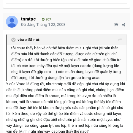
tnmtpc
207
Đã đăng
Tháng 1 22, 2008
vbao đã nói:
tôi chưa thấy bản vẽ có thể hiện điểm mia + ghi chú (vì bản thân
điểm mia khi nối thành các đối tượng, được căn cứ trên ghi chú
điểm) do đó, tôi thường biên tập khi xuất bản vẽ giao chủ đầu tư
tất cả các trạm máy đều qui về một layer caodo (dung lượng file
nhẹ, ít layer đỡ gặp erro. . .) còn muốn dùng layer để quản lý từng
đối tượng, tôi thường dùng tiện ích group trong acad.
Ý của Vbao là đúng rồi, như tnmtpc đã đề cập, ghi chú chỉ áp dụng khi
cần thiết, không phải điểm mia nào cũng có ghi chú, chẳng hạn, điểm
mia đại diện cho điểm lỗ khoan, mà trong khu vực đo có nhiều lỗ
khoan, mỗi lỗ khoan có một tên gọi riêng mà không thể lấy tên điểm
mia để thay thế tên lỗ khoan được, yêu cầu sản phẩm phải có ghi chú
tên kèm theo, do vậy có thể ghép tên điểm và code chung một layer,
nhưng những ghi chú đặc biệt như trên phải nằm trên một layer. như
vậy đằng nào cũng quản lý theo lớp, thêm một lớp nữa cũng không là
vấn đề. Mình nghĩ như vậy, các bạn thấy thế nào?