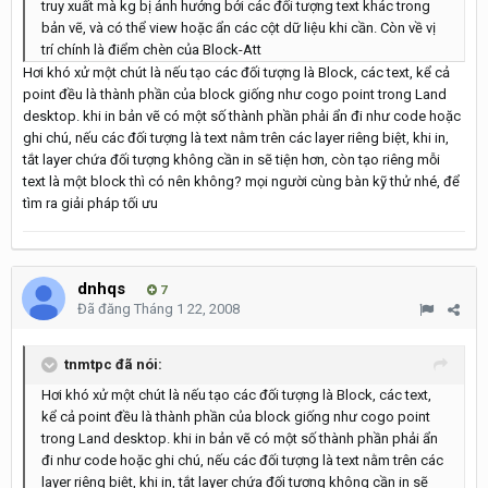
truy xuất mà kg bị ảnh hưởng bởi các đối tượng text khác trong
bản vẽ, và có thể view hoặc ẩn các cột dữ liệu khi cần. Còn về vị
trí chính là điểm chèn của Block-Att
Hơi khó xử một chút là nếu tạo các đối tượng là Block, các text, kể cả
point đều là thành phần của block giống như cogo point trong Land
desktop. khi in bản vẽ có một số thành phần phải ẩn đi như code hoặc
ghi chú, nếu các đối tượng là text nằm trên các layer riêng biệt, khi in,
tắt layer chứa đối tượng không cần in sẽ tiện hơn, còn tạo riêng mỗi
text là một block thì có nên không? mọi người cùng bàn kỹ thử nhé, để
tìm ra giải pháp tối ưu
dnhqs
7
Đã đăng
Tháng 1 22, 2008
tnmtpc đã nói:
Hơi khó xử một chút là nếu tạo các đối tượng là Block, các text,
kể cả point đều là thành phần của block giống như cogo point
trong Land desktop. khi in bản vẽ có một số thành phần phải ẩn
đi như code hoặc ghi chú, nếu các đối tượng là text nằm trên các
layer riêng biệt, khi in, tắt layer chứa đối tượng không cần in sẽ