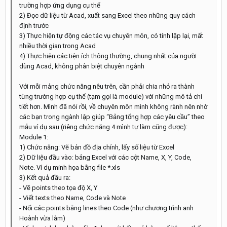
trường hợp ứng dụng cụ thể
2) Đọc dữ liệu từ Acad, xuất sang Excel theo những quy cách
định trước
3) Thực hiện tự động các tác vụ chuyên môn, có tính lặp lại, mất
nhiều thời gian trong Acad
4) Thực hiện các tiện ích thông thường, chung nhất của người
dùng Acad, không phân biệt chuyên ngành
Với mỗi mảng chức năng nêu trên, cần phải chia nhỏ ra thành
từng trường hợp cụ thể (tạm gọi là module) với những mô tả chi
tiết hơn. Mình đã nói rồi, về chuyên môn mình không rành nên nhờ
các bạn trong ngành lập giúp “Bảng tổng hợp các yêu cầu” theo
mẫu ví dụ sau (riêng chức năng 4 mình tự làm cũng được):
Module 1:
1) Chức năng: Vẽ bản đồ địa chính, lấy số liệu từ Excel
2) Dữ liệu đầu vào: bảng Excel với các cột Name, X, Y, Code,
Note. Ví dụ minh họa bằng file *.xls
3) Kết quả đầu ra:
- Vẽ points theo tọa độ X, Y
- Viết texts theo Name, Code và Note
- Nối các points bằng lines theo Code (như chương trình anh
Hoành vừa làm)