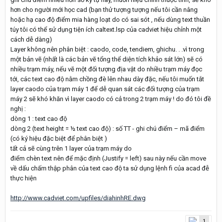
hơn cho người mới học cad (bạn thử tượng tượng nếu tôi cần nâng
hoặc hạ cao độ điểm mia hàng loạt do có sai sót , nếu dùng text thuần
túy tôi có thể sử dụng tiện ích caltext.lsp của cadviet hiệu chỉnh một
cách dễ dàng)
Layer không nên phân biệt : caodo, code, tendiem, ghichu. . .vì trong
một bản vẽ (nhất là các bản vẽ tổng thể diện tích khảo sát lớn) sẽ có
nhiều trạm máy, nếu vẽ một đối tượng địa vật do nhiều trạm máy đọc
tới, các text cao độ nằm chồng đè lên nhau dày đặc, nếu tôi muốn tắt
layer caodo của trạm máy 1 để dễ quan sát các đối tượng của trạm
máy 2 sẽ khó khăn vì layer caodo có cả trong 2 trạm máy ! do đó tôi đề
nghị :
dòng 1 : text cao độ
dòng 2 (text height = ½ text cao độ) : số TT - ghi chú điểm – mã điểm
(có ký hiệu đặc biệt để phân biệt )
tất cả sẽ cùng trên 1 layer của trạm máy do
điểm chèn text nên để mặc định (Justify = left) sau này nếu cần move
về dấu chấm thập phân của text cao độ ta sử dụng lệnh fi của acad đễ
thực hiện
http://www.cadviet.com/upfiles/diahinhRE.dwg
1