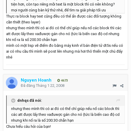
tiện hơn, còn tạo riêng mỗi text là một block thì có nên không?
mọi người cùng bàn kỹ thử nhé, để tìm ra giải pháp tối ưu
Thực ra block hay text cũng đều có thể ẩn được các đối tượng không
cần thiết (theo layer)
nhưng theo mình thì có ai đó có thể chỉ giúp nếu nổ các block thì các
att được lấy theo vađuwợc gán cho nó (tức là biến cao độ cd nhưng
khi nổ ra là số 200.30 chẵn hạn
mình có một lisp vẽ điểm đo bằng máy kinh vĩ bán điện tử dt5s nếu có
ai có nhu cầu thì mình sẽ post lên nhưng mà hơi thô thiển một chú đấy
nhé
Nguyen Hoanh
4673
Đã đăng
Tháng 1 22, 2008
dnhqs đã nói:
nhưng theo mình thì có ai đó có thể chỉ giúp nếu nổ các block thì
các att được lấy theo vađuwợc gán cho nó (tức là biến cao độ cd
nhưng khi nổ ra là số 200.30 chẵn hạn
Chưa hiểu câu hỏi của bạn!