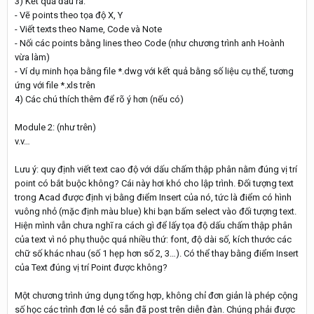
3) Kết quả đầu ra:
- Vẽ points theo tọa độ X, Y
- Viết texts theo Name, Code và Note
- Nối các points bằng lines theo Code (như chương trình anh Hoành
vừa làm)
- Ví dụ minh họa bằng file *.dwg với kết quả bằng số liệu cụ thể, tương
ứng với file *.xls trên
4) Các chú thích thêm để rõ ý hơn (nếu có)
Module 2: (như trên)
v.v…
Lưu ý: quy định viết text cao độ với dấu chấm thập phân nằm đúng vị trí
point có bắt buộc không? Cái này hơi khó cho lập trình. Đối tượng text
trong Acad được định vị bằng điểm Insert của nó, tức là điểm có hình
vuông nhỏ (mặc định màu blue) khi bạn bấm select vào đối tượng text.
Hiện mình vẫn chưa nghĩ ra cách gì để lấy tọa độ dấu chấm thập phân
của text vì nó phụ thuộc quá nhiều thứ: font, độ dài số, kích thước các
chữ số khác nhau (số 1 hẹp hơn số 2, 3…). Có thể thay bằng điểm Insert
của Text đúng vị trí Point được không?
Một chương trình ứng dụng tổng hợp, không chỉ đơn giản là phép cộng
số học các trình đơn lẻ có sẵn đã post trên diễn đàn. Chúng phải được