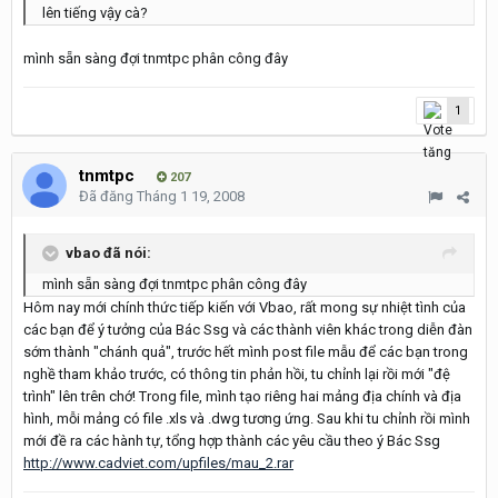
lên tiếng vậy cà?
mình sẵn sàng đợi tnmtpc phân công đây
1
tnmtpc
207
Đã đăng
Tháng 1 19, 2008
vbao đã nói:
mình sẵn sàng đợi tnmtpc phân công đây
Hôm nay mới chính thức tiếp kiến với Vbao, rất mong sự nhiệt tình của
các bạn để ý tưởng của Bác Ssg và các thành viên khác trong diễn đàn
sớm thành "chánh quả", trước hết mình post file mẫu để các bạn trong
nghề tham khảo trước, có thông tin phản hồi, tu chỉnh lại rồi mới "đệ
trình" lên trên chớ! Trong file, mình tạo riêng hai mảng địa chính và địa
hình, mỗi mảng có file .xls và .dwg tương ứng. Sau khi tu chỉnh rồi mình
mới đề ra các hành tự, tổng hợp thành các yêu cầu theo ý Bác Ssg
http://www.cadviet.com/upfiles/mau_2.rar