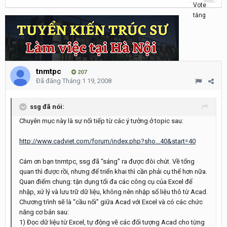
tnmtpc
207
Đã đăng
Tháng 1 19, 2008
ssg đã nói:
Chuyên mục này là sự nối tiếp từ các ý tưởng ở topic sau:
http://www.cadviet.com/forum/index.php?sho...40&start=40
Cám ơn bạn tnmtpc, ssg đã “sáng” ra được đôi chút. Về tổng
quan thì được rồi, nhưng để triển khai thì cần phải cụ thể hơn nữa.
Quan điểm chung: tận dụng tối đa các công cụ của Excel để
nhập, xử lý và lưu trữ dữ liệu, không nên nhập số liệu thô từ Acad.
Chương trình sẽ là “cầu nối” giữa Acad với Excel và có các chức
năng cơ bản sau:
1) Đọc dữ liệu từ Excel, tự động vẽ các đối tượng Acad cho từng