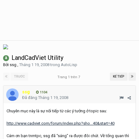
LandCadViet Utility
Bởi
ssg
,
Tháng 1 19, 2008
trong
AutoLisp
TRƯỚC
KẾ TIẾP
Trang 1 trên 7
ssg
1104
Đã đăng
Tháng 1 19, 2008
Chuyên mục này là sự nối tiếp từ các ý tưởng ở topic sau:
http://www.cadviet.com/forum/index.php?sho...40&start=40
Cám ơn bạn tnmtpc, ssg đã “sáng” ra được đôi chút. Về tổng quan thì