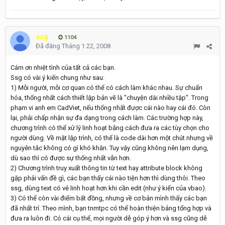
ssg
1104
Đã đăng
Tháng 1 22, 2008
Cám ơn nhiệt tình của tất cả các bạn.
Ssg có vài ý kiến chung như sau:
1) Mỗi người, mỗi cơ quan có thể có cách làm khác nhau. Sự chuẩn
hóa, thống nhất cách thiết lập bản vẽ là "chuyện dài nhiều tập". Trong
phạm vi anh em CadViet, nếu thống nhất được cái nào hay cái đó. Còn
lại, phải chấp nhận sự đa dạng trong cách làm. Các trường hợp này,
chương trình có thể xử lý linh hoạt bằng cách đưa ra các tùy chọn cho
người dùng. Về mặt lập trình, có thể là code dài hơn một chút nhưng về
nguyên tắc không có gì khó khăn. Tuy vậy cũng không nên lạm dụng,
dù sao thì có được sự thống nhất vẫn hơn.
2) Chương trình truy xuất thông tin từ text hay attribute block không
gặp phải vấn đề gì, các bạn thấy cái nào tiện hơn thì dùng thôi. Theo
ssg, dùng text có vẻ linh hoạt hơn khi cần edit (như ý kiến của vbao).
3) Có thể còn vài điểm bất đồng, nhưng về cơ bản mình thấy các bạn
đã nhất trí. Theo mình, bạn tnmtpc có thể hoàn thiện bảng tổng hợp và
đưa ra luôn đi. Có cái cụ thể, mọi người dễ góp ý hơn và ssg cũng dễ