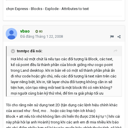
chọn Express - Blocks - Explode - Attributes to text
vbao
80
Đã đăng
Tháng 1 22, 2008
tnmtpc đã nói:
Hơi khó xử một chút là nếu tạo các đối tượng là Block, các text,
kể cả point đều là thành phần của block giống như cogo point
trong Land desktop. khi in bản vẽ có một số thành phần phải ẩn
đi như code hoặc ghi chú, nếu các đối tượng là text nằm trên các
layer riêng biệt, khi in, tắt layer chứa đối tượng không cần in sẽ
tiện hơn, còn tạo riêng mỗi text là một block thì có nên không?
mọi người cùng bàn kỹ thử nhé, để tìm ra giải pháp tối ưu
Tôi cho rằng nên sử dụng text 2D (tận dụng các lệnh hiệu chỉnh khác
của accad như : find, mo . . hoặc các lisp tiện ích khác)
Block + att nếu tôi nhớ không lầm chỉ hiển thị được 256 ký tự ! ( hihi cái
này phải hỏi lại anh Hoành) trong khi các anh em đi mia nhiều khi báo
ghi chú điểm nhiều hơn số ký tự này, muốn hiệu chỉnh thuộc tính, sẽ khó