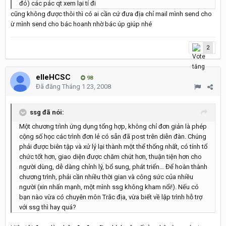
đó) các pác qt xem lại tí đi
cũng không được thôi thì có ai cần cứ đưa địa chỉ mail mình send cho
ừ mình send cho bác hoanh nhờ bác úp giúp nhé
2
elleHCSC
98
Đã đăng
Tháng 1 23, 2008
ssg đã nói:
Một chương trình ứng dụng tổng hợp, không chỉ đơn giản là phép
cộng số học các trình đơn lẻ có sẵn đã post trên diễn đàn. Chúng
phải được biên tập và xử lý lại thành một thể thống nhất, có tính tổ
chức tốt hơn, giao diện được chăm chút hơn, thuận tiện hơn cho
người dùng, dễ dàng chỉnh lý, bổ sung, phát triển… Để hoàn thành
chương trình, phải cần nhiều thời gian và công sức của nhiều
người (xin nhấn mạnh, một mình ssg không kham nổi!). Nếu có
bạn nào vừa có chuyên môn Trắc địa, vừa biết về lập trình hỗ trợ
với ssg thì hay quá?