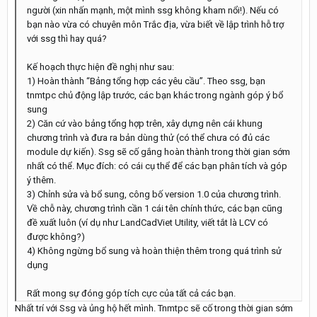
người (xin nhấn mạnh, một mình ssg không kham nổi!). Nếu có
bạn nào vừa có chuyên môn Trắc địa, vừa biết về lập trình hỗ trợ
với ssg thì hay quá?
Kế hoạch thực hiện đề nghị như sau:
1) Hoàn thành “Bảng tổng hợp các yêu cầu”. Theo ssg, bạn
tnmtpc chủ động lập trước, các bạn khác trong ngành góp ý bổ
sung
2) Căn cứ vào bảng tổng hợp trên, xây dựng nên cái khung
chương trình và đưa ra bản dùng thử (có thể chưa có đủ các
module dự kiến). Ssg sẽ cố gắng hoàn thành trong thời gian sớm
nhất có thể. Mục đích: có cái cụ thể để các bạn phân tích và góp
ý thêm.
3) Chỉnh sửa và bổ sung, công bố version 1.0 của chương trình.
Về chỗ này, chương trình cần 1 cái tên chính thức, các bạn cũng
đề xuất luôn (ví dụ như LandCadViet Utility, viết tắt là LCV có
được không?)
4) Không ngừng bổ sung và hoàn thiện thêm trong quá trình sử
dụng
Rất mong sự đóng góp tích cực của tất cả các bạn.
Nhất trí với Ssg và ủng hộ hết mình. Tnmtpc sẽ cố trong thời gian sớm