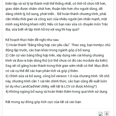
biên tập và xử lý lại thành một thể thống nhất, có tính tổ chức tốt hơn,
giao diện được chăm chút hơn, thuận tiện hơn cho người dùng, dễ
dàng chỉnh lý, bổ sung, phát triển… Để hoàn thành chương trình, phải
cần nhiều thời gian và công sức của nhiều người (xin nhấn mạnh, một
mình ssg không kham nổi!). Nếu có bạn nào vừa có chuyên môn Trắc
địa, vừa biết về lập trình hỗ trợ với ssg thì hay quá?
Kế hoạch thực hiện đề nghị như sau:
1) Hoàn thành “Bảng tổng hợp các yêu cầu”. Theo ssg, bạn tnmtpc chủ
động lập trước, các bạn khác trong ngành góp ý bổ sung
2) Căn cứ vào bảng tổng hợp trên, xây dựng nên cái khung chương
trình và đưa ra bản dùng thử (có thể chưa có đủ các module dự kiến).
Ssg sẽ cố gắng hoàn thành trong thời gian sớm nhất có thể. Mục đích:
có cái cụ thể để các bạn phân tích và góp ý thêm.
3) Chỉnh sửa và bổ sung, công bố version 1.0 của chương trình. Về chỗ
này, chương trình cần 1 cái tên chính thức, các bạn cũng đề xuất luôn
(ví dụ như LandCadViet Utility, viết tắt là LCV có được không?)
4) Không ngừng bổ sung và hoàn thiện thêm trong quá trình sử dụng
Rất mong sự đóng góp tích cực của tất cả các bạn.
5