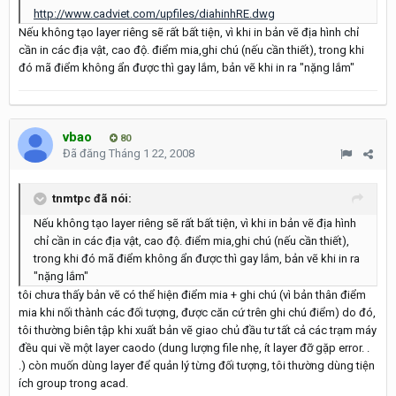
http://www.cadviet.com/upfiles/diahinhRE.dwg
Nếu không tạo layer riêng sẽ rất bất tiện, vì khi in bản vẽ địa hình chỉ
cần in các địa vật, cao độ. điểm mia,ghi chú (nếu cần thiết), trong khi
đó mã điểm không ẩn được thì gay lắm, bản vẽ khi in ra "nặng lắm"
vbao
80
Đã đăng
Tháng 1 22, 2008
tnmtpc đã nói:
Nếu không tạo layer riêng sẽ rất bất tiện, vì khi in bản vẽ địa hình
chỉ cần in các địa vật, cao độ. điểm mia,ghi chú (nếu cần thiết),
trong khi đó mã điểm không ẩn được thì gay lắm, bản vẽ khi in ra
"nặng lắm"
tôi chưa thấy bản vẽ có thể hiện điểm mia + ghi chú (vì bản thân điểm
mia khi nối thành các đối tượng, được căn cứ trên ghi chú điểm) do đó,
tôi thường biên tập khi xuất bản vẽ giao chủ đầu tư tất cả các trạm máy
đều qui về một layer caodo (dung lượng file nhẹ, ít layer đỡ gặp error. .
.) còn muốn dùng layer để quản lý từng đối tượng, tôi thường dùng tiện
ích group trong acad.