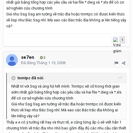
nhất gửi bảng tổng hợp các yêu cầu và hai file *.dwg và *.xls để có cơ
sở nghiên cứu chương trình
Giá như Ssg Ssg am tường về trắc địa hoặc tnmtpc có được kiến thức
về lisp như Bác Ssg nhỉ. Mà sao các Bác trắc địa không ai lên tiếng vậy
cà?
1
se7en
5
Đã đăng
Tháng 1 19, 2008
tnmtpc đã nói:
Nhất trí với Ssg và ủng hộ hết mình. Tnmtpc sẽ cố trong thời gian
sớm nhất gửi bảng tổng hợp các yêu cầu và hai file *.dwg và *.xls
để có cơ sở nghiên cứu chương trình
Giá như Ssg Ssg am tường về trắc địa hoặc tnmtpc có được kiến
thức về lisp như Bác Ssg nhỉ. Mà sao các Bác trắc địa không ai
lên tiếng vậy cà?
Thấy a e có ý tưởng rất hay và thực tế, e cũng từng ấp ủ sẽ viết hẳn 1
chương trình về trắc địa nho nhỏ bao gồm đầy đủ các nhu cầu cần thiết