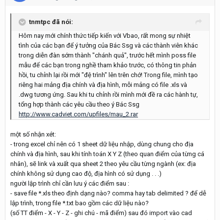
tnmtpc đã nói:
Hôm nay mới chính thức tiếp kiến với Vbao, rất mong sự nhiệt
tình của các bạn để ý tưởng của Bác Ssg và các thành viên khác
trong diễn đàn sớm thành "chánh quả", trước hết mình poss file
mẫu để các bạn trong nghề tham khảo trước, có thông tin phản
hồi, tu chỉnh lại rồi mới "đệ trình" lên trên chớ! Trong file, mình tạo
riêng hai mảng địa chính và địa hình, mỗi mảng có file .xls và
.dwg tương ứng. Sau khi tu chỉnh rồi mình mới đề ra các hành tự,
tổng hợp thành các yêu cầu theo ý Bác Ssg
http://www.cadviet.com/upfiles/mau_2.rar
một số nhận xét:
- trong excel chỉ nên có 1 sheet dữ liệu nhập, dùng chung cho địa
chính và địa hình, sau khi tính toán X Y Z (theo quan điểm của từng cá
nhân), sẽ link và xuất qua sheet 2 theo yêu cầu từng ngành (ex: địa
chính không sử dụng cao độ, địa hình có sử dụng . . .)
người lập trình chỉ cần lưu ý các điểm sau :
- save file *.xls theo định dạng nào? comma hay tab delimited ? để dễ
lập trình, trong file *.txt bao gồm các dữ liệu nào?
(số TT điểm - X - Y - Z - ghi chú - mã điểm) sau đó import vào cad