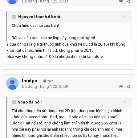
Đã đăng
Tháng 1 22, 2008
Nguyen Hoanh đã nói:
Chưa hiểu câu hỏi của bạn!
Rất vui nếu bạn chia sẻ lisp này cùng mọi người.
Ý của dnhqs là giá trị thuộc tính của khối (ví dụ cd là 20.15) khi bung
khối , tất cả text hiển thị là cd, không phải là 20.15
phải vậy không dnhqs? Đó là nhược điểm khi tạo block
tnmtpc
207
Đã đăng
Tháng 1 22, 2008
vbao đã nói:
Tôi cho rằng nên sử dụng text 2D (tận dụng các lệnh hiệu chỉnh
khác của accad như : find, mo . . hoặc các lisp tiện ích khác)
Block + att nếu tôi nhớ không lầm chỉ hiển thị được 256 ký tự ! (
hihi cái này phải hỏi lại anh Hoành) trong khi các anh em đi mia
nhiều khi báo ghi chú điểm nhiều hơn số ký tự này, muốn hiệu