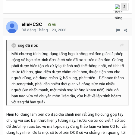
2
elleHCSC
98
Đã đăng
Tháng 1 23, 2008
ssg đã nói:
Một chương trình ứng dụng tổng hợp, không chỉ đơn giản là phép
cộng số học các trình đơn lẻ có sẵn đã post trên diễn đàn. Chúng
phải được biên tập và xử lý lại thành một thể thống nhất, có tính tổ
chức tốt hơn, giao diện được chăm chút hơn, thuận tiện hơn cho
người dùng, dễ dàng chỉnh lý, bổ sung, phát triển… Để hoàn thành
chương trình, phải cần nhiều thời gian và công sức của nhiều
người (xin nhấn mạnh, một mình ssg không kham nổi!). Nếu có
bạn nào vừa có chuyên môn Trắc địa, vừa biết về lập trình hỗ trợ
với ssg thì hay quá?
Hiện tôi đang làm bên đo đạc địa chính nên rất ủng hộ cùng góp tay
chung với các bạn thực hiện ý tưởng này. Trước kia tôi có viết 1 số tool
để thực hiện các tác vụ mà topic này đang thảo luận và hiện CQ tôi vẫn
dùng tuy nhiên đó là một số tool trên DOS cũ và chẳng liên quan gì tới