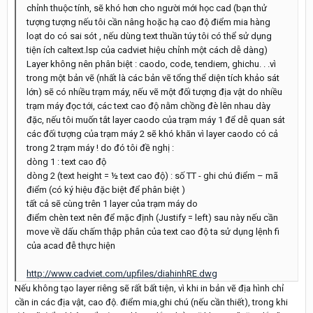
chỉnh thuộc tính, sẽ khó hơn cho người mới học cad (bạn thử
tượng tượng nếu tôi cần nâng hoặc hạ cao độ điểm mia hàng
loạt do có sai sót , nếu dùng text thuần túy tôi có thể sử dụng
tiện ích caltext.lsp của cadviet hiệu chỉnh một cách dễ dàng)
Layer không nên phân biệt : caodo, code, tendiem, ghichu. . .vì
trong một bản vẽ (nhất là các bản vẽ tổng thể diện tích khảo sát
lớn) sẽ có nhiều trạm máy, nếu vẽ một đối tượng địa vật do nhiều
trạm máy đọc tới, các text cao độ nằm chồng đè lên nhau dày
đặc, nếu tôi muốn tắt layer caodo của trạm máy 1 để dễ quan sát
các đối tượng của trạm máy 2 sẽ khó khăn vì layer caodo có cả
trong 2 trạm máy ! do đó tôi đề nghị :
dòng 1 : text cao độ
dòng 2 (text height = ½ text cao độ) : số TT - ghi chú điểm – mã
điểm (có ký hiệu đặc biệt để phân biệt )
tất cả sẽ cùng trên 1 layer của trạm máy do
điểm chèn text nên để mặc định (Justify = left) sau này nếu cần
move về dấu chấm thập phân của text cao độ ta sử dụng lệnh fi
của acad đễ thực hiện
http://www.cadviet.com/upfiles/diahinhRE.dwg
Nếu không tạo layer riêng sẽ rất bất tiện, vì khi in bản vẽ địa hình chỉ
cần in các địa vật, cao độ. điểm mia,ghi chú (nếu cần thiết), trong khi