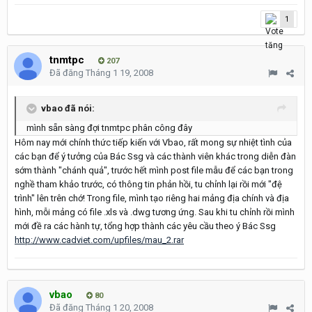
1
tnmtpc
207
Đã đăng
Tháng 1 19, 2008
vbao đã nói:
mình sẵn sàng đợi tnmtpc phân công đây
Hôm nay mới chính thức tiếp kiến với Vbao, rất mong sự nhiệt tình của
các bạn để ý tưởng của Bác Ssg và các thành viên khác trong diễn đàn
sớm thành "chánh quả", trước hết mình post file mẫu để các bạn trong
nghề tham khảo trước, có thông tin phản hồi, tu chỉnh lại rồi mới "đệ
trình" lên trên chớ! Trong file, mình tạo riêng hai mảng địa chính và địa
hình, mỗi mảng có file .xls và .dwg tương ứng. Sau khi tu chỉnh rồi mình
mới đề ra các hành tự, tổng hợp thành các yêu cầu theo ý Bác Ssg
http://www.cadviet.com/upfiles/mau_2.rar
vbao
80
Đã đăng
Tháng 1 20, 2008