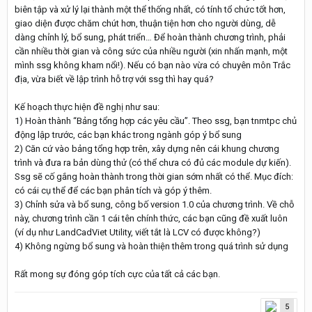
biên tập và xử lý lại thành một thể thống nhất, có tính tổ chức tốt hơn,
giao diện được chăm chút hơn, thuận tiện hơn cho người dùng, dễ
dàng chỉnh lý, bổ sung, phát triển… Để hoàn thành chương trình, phải
cần nhiều thời gian và công sức của nhiều người (xin nhấn mạnh, một
mình ssg không kham nổi!). Nếu có bạn nào vừa có chuyên môn Trắc
địa, vừa biết về lập trình hỗ trợ với ssg thì hay quá?
Kế hoạch thực hiện đề nghị như sau:
1) Hoàn thành “Bảng tổng hợp các yêu cầu”. Theo ssg, bạn tnmtpc chủ
động lập trước, các bạn khác trong ngành góp ý bổ sung
2) Căn cứ vào bảng tổng hợp trên, xây dựng nên cái khung chương
trình và đưa ra bản dùng thử (có thể chưa có đủ các module dự kiến).
Ssg sẽ cố gắng hoàn thành trong thời gian sớm nhất có thể. Mục đích:
có cái cụ thể để các bạn phân tích và góp ý thêm.
3) Chỉnh sửa và bổ sung, công bố version 1.0 của chương trình. Về chỗ
này, chương trình cần 1 cái tên chính thức, các bạn cũng đề xuất luôn
(ví dụ như LandCadViet Utility, viết tắt là LCV có được không?)
4) Không ngừng bổ sung và hoàn thiện thêm trong quá trình sử dụng
Rất mong sự đóng góp tích cực của tất cả các bạn.
5