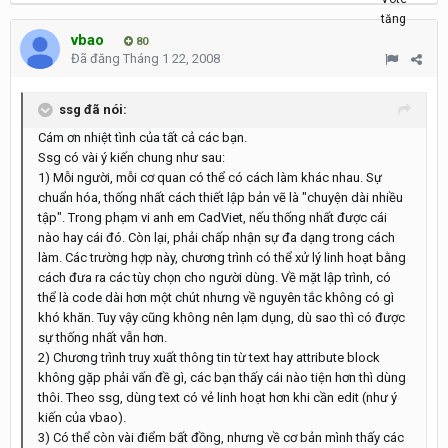
vbao
80
Đã đăng
Tháng 1 22, 2008
ssg đã nói:
Cám ơn nhiệt tình của tất cả các bạn.
Ssg có vài ý kiến chung như sau:
1) Mỗi người, mỗi cơ quan có thể có cách làm khác nhau. Sự
chuẩn hóa, thống nhất cách thiết lập bản vẽ là "chuyện dài nhiều
tập". Trong phạm vi anh em CadViet, nếu thống nhất được cái
nào hay cái đó. Còn lại, phải chấp nhận sự đa dạng trong cách
làm. Các trường hợp này, chương trình có thể xử lý linh hoạt bằng
cách đưa ra các tùy chọn cho người dùng. Về mặt lập trình, có
thể là code dài hơn một chút nhưng về nguyên tắc không có gì
khó khăn. Tuy vậy cũng không nên lạm dụng, dù sao thì có được
sự thống nhất vẫn hơn.
2) Chương trình truy xuất thông tin từ text hay attribute block
không gặp phải vấn đề gì, các bạn thấy cái nào tiện hơn thì dùng
thôi. Theo ssg, dùng text có vẻ linh hoạt hơn khi cần edit (như ý
kiến của vbao).
3) Có thể còn vài điểm bất đồng, nhưng về cơ bản mình thấy các