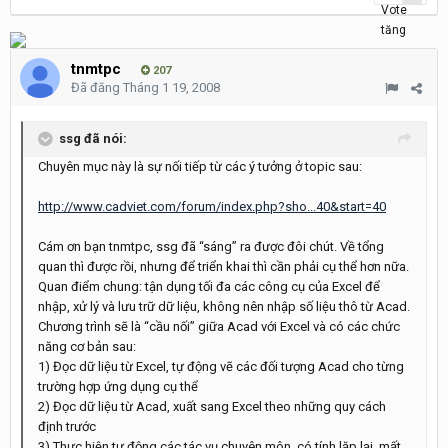
tnmtpc
207
Đã đăng
Tháng 1 19, 2008
ssg đã nói:
Chuyên mục này là sự nối tiếp từ các ý tưởng ở topic sau:
http://www.cadviet.com/forum/index.php?sho...40&start=40
Cám ơn bạn tnmtpc, ssg đã “sáng” ra được đôi chút. Về tổng
quan thì được rồi, nhưng để triển khai thì cần phải cụ thể hơn nữa.
Quan điểm chung: tận dụng tối đa các công cụ của Excel để
nhập, xử lý và lưu trữ dữ liệu, không nên nhập số liệu thô từ Acad.
Chương trình sẽ là “cầu nối” giữa Acad với Excel và có các chức
năng cơ bản sau:
1) Đọc dữ liệu từ Excel, tự động vẽ các đối tượng Acad cho từng
trường hợp ứng dụng cụ thể
2) Đọc dữ liệu từ Acad, xuất sang Excel theo những quy cách
định trước
3) Thực hiện tự động các tác vụ chuyên môn, có tính lặp lại, mất