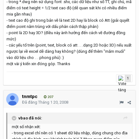
- trong *.dwg nên sử dụng font .shx, các dữ liệu như số TT, ghi chú, mã
điểm có text height = 1/2 text cao độ (dễ quan sát khi có nhiều điểm
mia gần nhau)
- text cao độ ghi trong bản vẽ là text 2D hay là block có Att (giải quyết
điểm point nằm trùng với dấu phân cách thập phân)
- point là 2D hay 3D? (điều này ành hưởng đến cách vẽ đường đồng
mức)
- các yếu tố trên (point, text, block có att . . .dạng 2D hoặc 3D) nếu xuất
ngược lại về excel dễ dàng hay không? (dùng để thêm "mắm muối"
vào dữ liệu cho . . .phong phú) :)
một vài ý kiến xin đóng góp. Thanks
1
tnmtpc
207
Đã đăng
Tháng 1 20, 2008
vbao đã nói:
một số nhận xét:
- trong excel chỉ nên có 1 sheet dữ liệu nhập, dùng chung cho địa