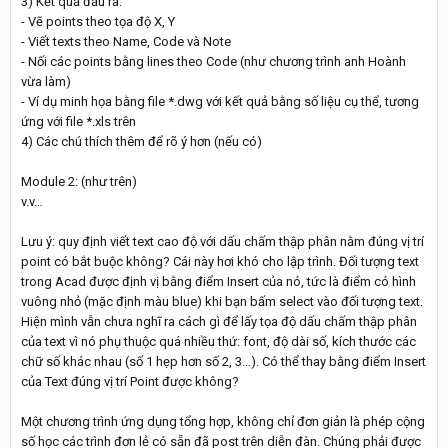
3) Kết quả đầu ra:
- Vẽ points theo tọa độ X, Y
- Viết texts theo Name, Code và Note
- Nối các points bằng lines theo Code (như chương trình anh Hoành
vừa làm)
- Ví dụ minh họa bằng file *.dwg với kết quả bằng số liệu cụ thể, tương
ứng với file *.xls trên
4) Các chú thích thêm để rõ ý hơn (nếu có)
Module 2: (như trên)
v.v…
Lưu ý: quy định viết text cao độ với dấu chấm thập phân nằm đúng vị trí
point có bắt buộc không? Cái này hơi khó cho lập trình. Đối tượng text
trong Acad được định vị bằng điểm Insert của nó, tức là điểm có hình
vuông nhỏ (mặc định màu blue) khi bạn bấm select vào đối tượng text.
Hiện mình vẫn chưa nghĩ ra cách gì để lấy tọa độ dấu chấm thập phân
của text vì nó phụ thuộc quá nhiều thứ: font, độ dài số, kích thước các
chữ số khác nhau (số 1 hẹp hơn số 2, 3…). Có thể thay bằng điểm Insert
của Text đúng vị trí Point được không?
Một chương trình ứng dụng tổng hợp, không chỉ đơn giản là phép cộng
số học các trình đơn lẻ có sẵn đã post trên diễn đàn. Chúng phải được