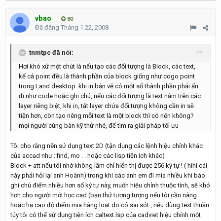
vbao
80
Đã đăng
Tháng 1 22, 2008
tnmtpc đã nói:
Hơi khó xử một chút là nếu tạo các đối tượng là Block, các text,
kể cả point đều là thành phần của block giống như cogo point
trong Land desktop. khi in bản vẽ có một số thành phần phải ẩn
đi như code hoặc ghi chú, nếu các đối tượng là text nằm trên các
layer riêng biệt, khi in, tắt layer chứa đối tượng không cần in sẽ
tiện hơn, còn tạo riêng mỗi text là một block thì có nên không?
mọi người cùng bàn kỹ thử nhé, để tìm ra giải pháp tối ưu
Tôi cho rằng nên sử dụng text 2D (tận dụng các lệnh hiệu chỉnh khác
của accad như : find, mo . . hoặc các lisp tiện ích khác)
Block + att nếu tôi nhớ không lầm chỉ hiển thị được 256 ký tự ! ( hihi cái
này phải hỏi lại anh Hoành) trong khi các anh em đi mia nhiều khi báo
ghi chú điểm nhiều hơn số ký tự này, muốn hiệu chỉnh thuộc tính, sẽ khó
hơn cho người mới học cad (bạn thử tượng tượng nếu tôi cần nâng
hoặc hạ cao độ điểm mia hàng loạt do có sai sót , nếu dùng text thuần
túy tôi có thể sử dụng tiện ích caltext.lsp của cadviet hiệu chỉnh một