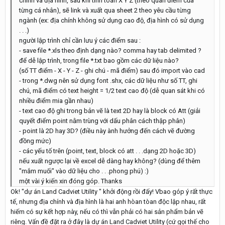
chính và địa hình, sau khi tính toán X Y Z (theo quan điểm của
từng cá nhân), sẽ link và xuất qua sheet 2 theo yêu cầu từng
ngành (ex: địa chính không sử dụng cao độ, địa hình có sử dụng
. . .)
người lập trình chỉ cần lưu ý các điểm sau :
- save file *.xls theo định dạng nào? comma hay tab delimited ?
để dễ lập trình, trong file *.txt bao gồm các dữ liệu nào?
(số TT điểm - X - Y - Z - ghi chú - mã điểm) sau đó import vào cad
- trong *.dwg nên sử dụng font .shx, các dữ liệu như số TT, ghi
chú, mã điểm có text height = 1/2 text cao độ (dễ quan sát khi có
nhiều điểm mia gần nhau)
- text cao độ ghi trong bản vẽ là text 2D hay là block có Att (giải
quyết điểm point nằm trùng với dấu phân cách thập phân)
- point là 2D hay 3D? (điều này ành hưởng đến cách vẽ đường
đồng mức)
- các yếu tố trên (point, text, block có att . . .dạng 2D hoặc 3D)
nếu xuất ngược lại về excel dễ dàng hay không? (dùng để thêm
"mắm muối" vào dữ liệu cho . . .phong phú) :)
một vài ý kiến xin đóng góp. Thanks
Ok! "dự án Land Cadviet Utility " khởi động rồi đấy! Vbao góp ý rất thực
tế, nhưng địa chính và địa hình là hai anh hòan tòan độc lập nhau, rất
hiếm có sự kết hợp này, nếu có thì vẫn phải có hai sản phẩm bản vẽ
riêng. Vấn đề đặt ra ở đây là dự án Land Cadviet Utility (cứ gọi thế cho