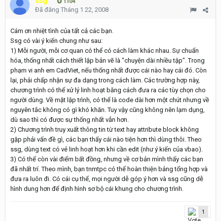
ssg
1104
Đã đăng
Tháng 1 22, 2008
Cám ơn nhiệt tình của tất cả các bạn.
Ssg có vài ý kiến chung như sau:
1) Mỗi người, mỗi cơ quan có thể có cách làm khác nhau. Sự chuẩn
hóa, thống nhất cách thiết lập bản vẽ là "chuyện dài nhiều tập". Trong
phạm vi anh em CadViet, nếu thống nhất được cái nào hay cái đó. Còn
lại, phải chấp nhận sự đa dạng trong cách làm. Các trường hợp này,
chương trình có thể xử lý linh hoạt bằng cách đưa ra các tùy chọn cho
người dùng. Về mặt lập trình, có thể là code dài hơn một chút nhưng về
nguyên tắc không có gì khó khăn. Tuy vậy cũng không nên lạm dụng,
dù sao thì có được sự thống nhất vẫn hơn.
2) Chương trình truy xuất thông tin từ text hay attribute block không
gặp phải vấn đề gì, các bạn thấy cái nào tiện hơn thì dùng thôi. Theo
ssg, dùng text có vẻ linh hoạt hơn khi cần edit (như ý kiến của vbao).
3) Có thể còn vài điểm bất đồng, nhưng về cơ bản mình thấy các bạn
đã nhất trí. Theo mình, bạn tnmtpc có thể hoàn thiện bảng tổng hợp và
đưa ra luôn đi. Có cái cụ thể, mọi người dễ góp ý hơn và ssg cũng dễ
hình dung hơn để định hình sơ bộ cái khung cho chương trình.
1