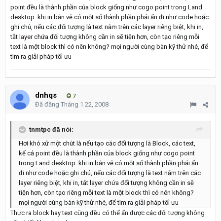
point đều là thành phần của block giống như cogo point trong Land
desktop. khi in bản vẽ có một số thành phần phải ẩn đi như code hoặc
ghi chú, nếu các đối tượng là text nằm trên các layer riêng biệt, khi in,
tắt layer chứa đối tượng không cần in sẽ tiện hơn, còn tạo riêng mỗi
text là một block thì có nên không? mọi người cùng bàn kỹ thử nhé, để
tìm ra giải pháp tối ưu
dnhqs
7
Đã đăng
Tháng 1 22, 2008
tnmtpc đã nói:
Hơi khó xử một chút là nếu tạo các đối tượng là Block, các text,
kể cả point đều là thành phần của block giống như cogo point
trong Land desktop. khi in bản vẽ có một số thành phần phải ẩn
đi như code hoặc ghi chú, nếu các đối tượng là text nằm trên các
layer riêng biệt, khi in, tắt layer chứa đối tượng không cần in sẽ
tiện hơn, còn tạo riêng mỗi text là một block thì có nên không?
mọi người cùng bàn kỹ thử nhé, để tìm ra giải pháp tối ưu
Thực ra block hay text cũng đều có thể ẩn được các đối tượng không