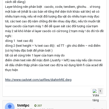
cách dễ dàng)
Layer không nên phân biệt : caodo, code, tendiem, ghichu. . .vì trong
một bản vẽ (nhất là các bản vẽ tổng thể diện tích khảo sát lớn) sẽ có
nhiều trạm máy, nếu vẽ một đối tượng địa vật do nhiều trạm máy đọc
tới, các text cao độ nằm chồng đè lên nhau dày đặc, nếu tôi muốn tắt
layer caodo của trạm máy 1 để dễ quan sát các đối tượng của trạm
máy 2 sẽ khó khăn vì layer caodo có cả trong 2 trạm máy ! do đó tôi đề
nghị :
dòng 1 : text cao độ
dòng 2 (text height = ½ text cao độ) : số TT - ghi chú điểm – mã điểm
(có ký hiệu đặc biệt để phân biệt )
tất cả sẽ cùng trên 1 layer của trạm máy do
điểm chèn text nên để mặc định (Justify = left) sau này nếu cần move
về dấu chấm thập phân của text cao độ ta sử dụng lệnh fi của acad đễ
thực hiện
http://www.cadviet.com/upfiles/diahinhRE.dwg
1
tnmtpc
207