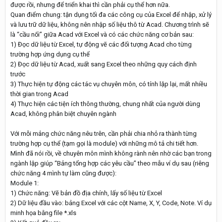
được rồi, nhưng để triển khai thì cần phải cụ thể hơn nữa.
Quan điểm chung: tận dụng tối đa các công cụ của Excel để nhập, xử lý
và lưu trữ dữ liệu, không nên nhập số liệu thô từ Acad. Chương trình sẽ
là “cầu nối” giữa Acad với Excel và có các chức năng cơ bản sau:
1) Đọc dữ liệu từ Excel, tự động vẽ các đối tượng Acad cho từng
trường hợp ứng dụng cụ thể
2) Đọc dữ liệu từ Acad, xuất sang Excel theo những quy cách định
trước
3) Thực hiện tự động các tác vụ chuyên môn, có tính lặp lại, mất nhiều
thời gian trong Acad
4) Thực hiện các tiện ích thông thường, chung nhất của người dùng
Acad, không phân biệt chuyên ngành
Với mỗi mảng chức năng nêu trên, cần phải chia nhỏ ra thành từng
trường hợp cụ thể (tạm gọi là module) với những mô tả chi tiết hơn.
Mình đã nói rồi, về chuyên môn mình không rành nên nhờ các bạn trong
ngành lập giúp “Bảng tổng hợp các yêu cầu” theo mẫu ví dụ sau (riêng
chức năng 4 mình tự làm cũng được):
Module 1:
1) Chức năng: Vẽ bản đồ địa chính, lấy số liệu từ Excel
2) Dữ liệu đầu vào: bảng Excel với các cột Name, X, Y, Code, Note. Ví dụ
minh họa bằng file *.xls