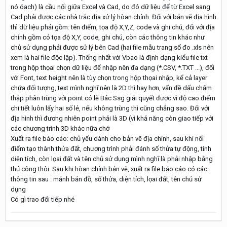
nó óach) là cầu nối giữa Excel và Cad, do đó dữ liệu để từ Excel sang
Cad phải được các nhà trắc địa xử lý hòan chỉnh. Đối với bản vẽ địa hình
thì dữ liệu phải gồm: tên điểm, tọa độ X,Y,Z, code và ghi chú, đối với địa
chính gồm có tọa độ X,Y, code, ghi chú, còn các thông tin khác như
chủ sử dụng phải được sử lý bên Cad (hai file mẫu trang sổ đo .xls nên
xem là hai file độc lập). Thống nhất với Vbao là định dạng kiểu file txt
trong hộp thọai chọn dữ liệu để nhập nên đa dạng (*.CSV, *.TXT ...), đối
với Font, text height nên là tùy chọn trong hộp thọai nhập, kể cả layer
chứa đối tượng, text mình nghĩ nên là 2D thì hay hơn, vấn đề dấu chấm
thập phân trùng với point có lẽ Bác Ssg giải quyết được vì độ cao điểm
chi tiết luôn lấy hai số lẻ, nếu không trùng thì cũng chẳng sao. Đối với
địa hình thì đương nhiên point phải là 3D (vì khả năng còn giao tiếp với
các chương trình 3D khác nữa chớ
Xuất ra file báo cáo: chủ yếu dành cho bản vẽ địa chính, sau khi nối
điểm tạo thành thửa đất, chương trình phải đánh số thửa tự động, tính
diện tích, còn lọai đất và tên chủ sử dụng mình nghĩ là phải nhập bằng
thủ công thôi. Sau khi hòan chỉnh bản vẽ, xuất ra file báo cáo có các
thông tin sau : mảnh bản đồ, số thửa, diện tích, lọai đất, tên chủ sử
dụng
Có gì trao đổi tiếp nhé