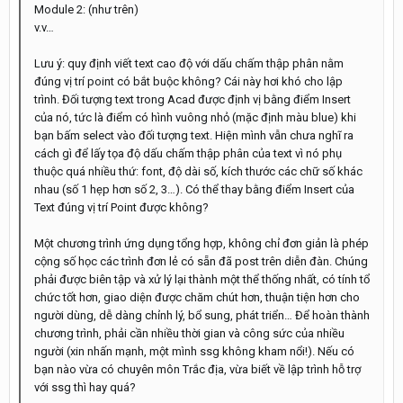
Module 2: (như trên)
v.v…
Lưu ý: quy định viết text cao độ với dấu chấm thập phân nằm
đúng vị trí point có bắt buộc không? Cái này hơi khó cho lập
trình. Đối tượng text trong Acad được định vị bằng điểm Insert
của nó, tức là điểm có hình vuông nhỏ (mặc định màu blue) khi
bạn bấm select vào đối tượng text. Hiện mình vẫn chưa nghĩ ra
cách gì để lấy tọa độ dấu chấm thập phân của text vì nó phụ
thuộc quá nhiều thứ: font, độ dài số, kích thước các chữ số khác
nhau (số 1 hẹp hơn số 2, 3…). Có thể thay bằng điểm Insert của
Text đúng vị trí Point được không?
Một chương trình ứng dụng tổng hợp, không chỉ đơn giản là phép
cộng số học các trình đơn lẻ có sẵn đã post trên diễn đàn. Chúng
phải được biên tập và xử lý lại thành một thể thống nhất, có tính tổ
chức tốt hơn, giao diện được chăm chút hơn, thuận tiện hơn cho
người dùng, dễ dàng chỉnh lý, bổ sung, phát triển… Để hoàn thành
chương trình, phải cần nhiều thời gian và công sức của nhiều
người (xin nhấn mạnh, một mình ssg không kham nổi!). Nếu có
bạn nào vừa có chuyên môn Trắc địa, vừa biết về lập trình hỗ trợ
với ssg thì hay quá?