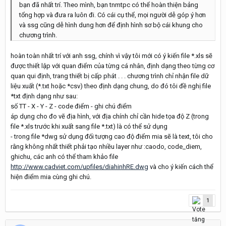
bạn đã nhất trí. Theo mình, bạn tnmtpc có thể hoàn thiện bảng
tổng hợp và đưa ra luôn đi. Có cái cụ thể, mọi người dễ góp ý hơn
và ssg cũng dễ hình dung hơn để định hình sơ bộ cái khung cho
chương trình.
hoàn toàn nhất trí với anh ssg, chính vì vậy tôi mới có ý kiến file *.xls sẽ
được thiết lập với quan điểm của từng cá nhân, định dạng theo từng cơ
quan qui định, trang thiết bị cấp phát . . . chương trình chỉ nhận file dữ
liệu xuất (*.txt hoặc *csv) theo định dạng chung, do đó tôi đề nghị file
*txt định dạng như sau:
số TT - X - Y - Z - code điểm - ghi chú điểm
áp dụng cho đo vẽ địa hình, với địa chính chỉ cần hide tọa độ Z (trong
file *.xls trước khi xuất sang file *.txt) là có thể sử dụng
- trong file *dwg sử dụng đối tượng cao độ điểm mia sẽ là text, tôi cho
rằng không nhất thiết phải tạo nhiều layer như :caodo, code_diem,
ghichu, các anh có thể tham khảo file
http://www.cadviet.com/upfiles/diahinhRE.dwg
và cho ý kiến cách thể
hiện điểm mia cùng ghi chú.
1