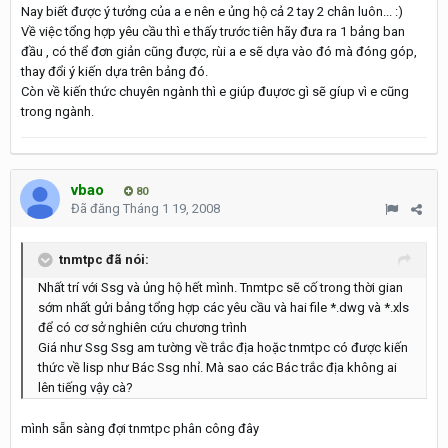
Nay biết được ý tưởng của a e nên e ủng hộ cả 2 tay 2 chân luôn... :)
Về việc tổng hợp yêu cầu thì e thấy trước tiên hãy đưa ra 1 bảng ban
đầu , có thể đơn giản cũng được, rùi a e sẽ dựa vào đó mà đóng góp,
thay đổi ý kiến dựa trên bảng đó.
Còn về kiến thức chuyên ngành thì e giúp đuựơc gì sẽ gíup vì e cũng
trong ngành.
vbao
80
Đã đăng
Tháng 1 19, 2008
tnmtpc đã nói:
Nhất trí với Ssg và ủng hộ hết mình. Tnmtpc sẽ cố trong thời gian
sớm nhất gửi bảng tổng hợp các yêu cầu và hai file *.dwg và *.xls
để có cơ sở nghiên cứu chương trình
Giá như Ssg Ssg am tường về trắc địa hoặc tnmtpc có được kiến
thức về lisp như Bác Ssg nhỉ. Mà sao các Bác trắc địa không ai
lên tiếng vậy cà?
mình sẵn sàng đợi tnmtpc phân công đây