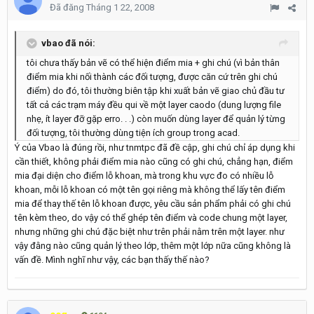
Đã đăng
Tháng 1 22, 2008
vbao đã nói:
tôi chưa thấy bản vẽ có thể hiện điểm mia + ghi chú (vì bản thân
điểm mia khi nối thành các đối tượng, được căn cứ trên ghi chú
điểm) do đó, tôi thường biên tập khi xuất bản vẽ giao chủ đầu tư
tất cả các trạm máy đều qui về một layer caodo (dung lượng file
nhẹ, ít layer đỡ gặp erro. . .) còn muốn dùng layer để quản lý từng
đối tượng, tôi thường dùng tiện ích group trong acad.
Ý của Vbao là đúng rồi, như tnmtpc đã đề cập, ghi chú chỉ áp dụng khi
cần thiết, không phải điểm mia nào cũng có ghi chú, chẳng hạn, điểm
mia đại diện cho điểm lỗ khoan, mà trong khu vực đo có nhiều lỗ
khoan, mỗi lỗ khoan có một tên gọi riêng mà không thể lấy tên điểm
mia để thay thế tên lỗ khoan được, yêu cầu sản phẩm phải có ghi chú
tên kèm theo, do vậy có thể ghép tên điểm và code chung một layer,
nhưng những ghi chú đặc biệt như trên phải nằm trên một layer. như
vậy đằng nào cũng quản lý theo lớp, thêm một lớp nữa cũng không là
vấn đề. Mình nghĩ như vậy, các bạn thấy thế nào?