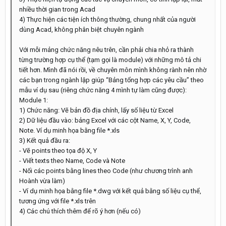
nhiều thời gian trong Acad
4) Thực hiện các tiện ích thông thường, chung nhất của người
dùng Acad, không phân biệt chuyên ngành
Với mỗi mảng chức năng nêu trên, cần phải chia nhỏ ra thành
từng trường hợp cụ thể (tạm gọi là module) với những mô tả chi
tiết hơn. Mình đã nói rồi, về chuyên môn mình không rành nên nhờ
các bạn trong ngành lập giúp “Bảng tổng hợp các yêu cầu” theo
mẫu ví dụ sau (riêng chức năng 4 mình tự làm cũng được):
Module 1:
1) Chức năng: Vẽ bản đồ địa chính, lấy số liệu từ Excel
2) Dữ liệu đầu vào: bảng Excel với các cột Name, X, Y, Code,
Note. Ví dụ minh họa bằng file *.xls
3) Kết quả đầu ra:
- Vẽ points theo tọa độ X, Y
- Viết texts theo Name, Code và Note
- Nối các points bằng lines theo Code (như chương trình anh
Hoành vừa làm)
- Ví dụ minh họa bằng file *.dwg với kết quả bằng số liệu cụ thể,
tương ứng với file *.xls trên
4) Các chú thích thêm để rõ ý hơn (nếu có)