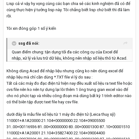
Lisp cả vì vậy hy vọng cùng các bạn chia sẻ các kinh nghiệm đã có để
cùng thực hiện ý tưởng lisp này. Tôi chẳng biết lisp chứ biết thì đã làm
rồi.
Tôi xin đóng góp 1 số ý kiến
ssg đã nói:
Quan điểm chung: tận dụng tối đa các công cụ của Excel để
nhập, xử lý và lưu trữ dữ liệu, không nên nhập số liệu thô từ Acad.
Không dùng Acad để nhập liệu nhưng cũng ko nên dùng excel để
nhập liệu mà chỉ cần dùng *.TXT file vì lý do sau :
Tất cả các máy đo đạc điện tử hiện nay đều xuất số liệu ra text file hoặc
cvs file nên ko nên tự dưng lại lôi thêm 1 ông trung gian excel vào để
cho nó phức tạp và nhiều công đoạn mà dùng bất kỳ 1 trình editor nào
có thể biên tập được text file hay csv file.
dưới đây là mẫu file số liệu từ 1 máy đo điện tử (Leica thuỵ sỹ)
110001+A1A20000 21.104+00000000 22.104+09005500
31..00+00116936 81..00+00000000 83..00+00001300 87..10+00001510
110002+A1A20001 21.104+35827400 22.104+09004400