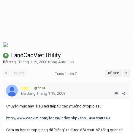
LandCadViet Utility
Bởi
ssg
,
Tháng 1 19, 2008
trong
AutoLisp
TRƯỚC
KẾ TIẾP
Trang 1 trên 7
ssg
1104
Đã đăng
Tháng 1 19, 2008
Chuyên mục này là sự nối tiếp từ các ý tưởng ở topic sau:
http://www.cadviet.com/forum/index.php?sho...40&start=40
Cám ơn bạn tnmtpc, ssg đã “sáng” ra được đôi chút. Về tổng quan thì