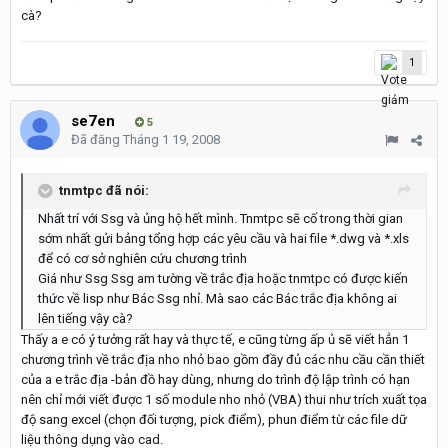
cà?
1
se7en
5
Đã đăng
Tháng 1 19, 2008
tnmtpc đã nói:
Nhất trí với Ssg và ủng hộ hết mình. Tnmtpc sẽ cố trong thời gian
sớm nhất gửi bảng tổng hợp các yêu cầu và hai file *.dwg và *.xls
để có cơ sở nghiên cứu chương trình
Giá như Ssg Ssg am tường về trắc địa hoặc tnmtpc có được kiến
thức về lisp như Bác Ssg nhỉ. Mà sao các Bác trắc địa không ai
lên tiếng vậy cà?
Thấy a e có ý tưởng rất hay và thực tế, e cũng từng ấp ủ sẽ viết hẳn 1
chương trình về trắc địa nho nhỏ bao gồm đầy đủ các nhu cầu cần thiết
của a e trắc địa -bản đồ hay dùng, nhưng do trình độ lập trình có hạn
nên chỉ mới viết được 1 số module nho nhỏ (VBA) thui như trích xuất tọa
độ sang excel (chọn đối tượng, pick điểm), phun điểm từ các file dữ
liệu thông dụng vào cad.