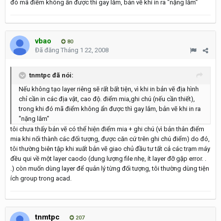
đó mã điểm không ẩn được thì gay lắm, bản vẽ khi in ra "nặng lắm"
vbao
80
Đã đăng
Tháng 1 22, 2008
tnmtpc đã nói:
Nếu không tạo layer riêng sẽ rất bất tiện, vì khi in bản vẽ địa hình
chỉ cần in các địa vật, cao độ. điểm mia,ghi chú (nếu cần thiết),
trong khi đó mã điểm không ẩn được thì gay lắm, bản vẽ khi in ra
"nặng lắm"
tôi chưa thấy bản vẽ có thể hiện điểm mia + ghi chú (vì bản thân điểm
mia khi nối thành các đối tượng, được căn cứ trên ghi chú điểm) do đó,
tôi thường biên tập khi xuất bản vẽ giao chủ đầu tư tất cả các trạm máy
đều qui về một layer caodo (dung lượng file nhẹ, ít layer đỡ gặp error. .
.) còn muốn dùng layer để quản lý từng đối tượng, tôi thường dùng tiện
ích group trong acad.
tnmtpc
207