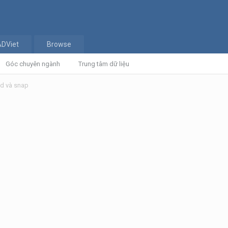
ADViet
Browse
Góc chuyên ngành
Trung tâm dữ liệu
id và snap