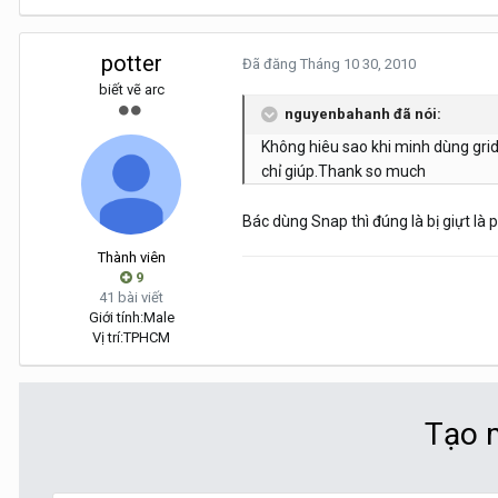
potter
Đã đăng
Tháng 10 30, 2010
biết vẽ arc
nguyenbahanh đã nói:
Không hiêu sao khi minh dùng grid
chỉ giúp.Thank so much
Bác dùng Snap thì đúng là bị giựt là 
Thành viên
9
41 bài viết
Giới tính:
Male
Vị trí:
TPHCM
Tạo m