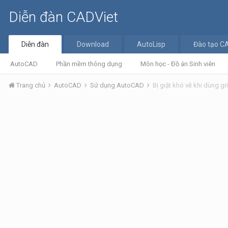
Diễn đàn CADViet
Diễn đàn
Download
AutoLisp
Đào tạo C
AutoCAD
Phần mềm thông dụng
Môn học - Đồ án Sinh viên
Trang chủ
AutoCAD
Sử dụng AutoCAD
Bị giật khó vẽ khi dùng gr