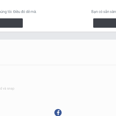
ng tôi. Điều đó dễ mà.
Bạn có sẵn sàn
id và snap