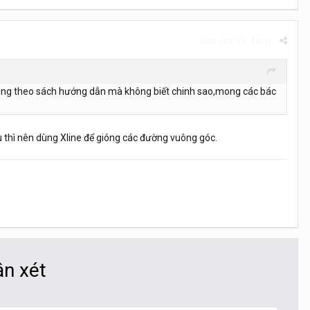
Báo cáo bài đăng
h dùng theo sách hướng dẫn mà không biết chinh sao,mong các bác
iếu thì nên dùng Xline để gióng các đường vuông góc.
ận xét