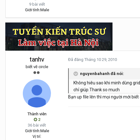
9 bài viết
Giới tính:
Male
tanhv
Đã đăng
Tháng 10 29, 2010
biết vẽ circle
nguyenbahanh đã nói:
Không hiêu sao khi minh dùng grid
chỉ giúp.Thank so much
Bạn up file lên thì mọi người mới biế
Thành viên
2
36 bài viết
Giới tính:
Male
Vị trí: