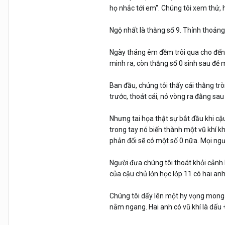
họ nhắc tới em". Chúng tôi xem thử, hó
Ngộ nhất là thằng số 9. Thỉnh thoảng, 
Ngày tháng êm đềm trôi qua cho đến 
minh ra, còn thằng số 0 sinh sau đẻ 
Ban đầu, chúng tôi thấy cái thằng tr
trước, thoát cái, nó vòng ra đằng sau
Nhưng tai họa thật sự bắt đầu khi cậ
trong tay nó biến thành một vũ khí k
phản đối sẽ có một số 0 nữa. Mọi ngườ
Người đưa chúng tôi thoát khỏi cảnh h
của cậu chủ lớn học lớp 11 có hai anh
Chúng tôi dấy lên một hy vọng mong ma
nằm ngang. Hai anh có vũ khí là dấu 