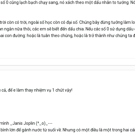
 số 0 cũng lạch bạch chạy sang, nó xách theo một dấu nhân to tướng. Nó 
rời còn có trời, ngoài số học còn có đại số. Chúng bây đừng tưởng làm l
n ngắn nữa thôi, các em sẽ biết đến dấu chia. Nếu các số 0 sử dụng dấu c
 hai con đường: hoặc là tuân theo chúng, hoặc là trở thành như chúng ta 
ả, để e làm thay nhiệm vụ 1 chút vậy!
ình _Janis Joplin (^_o)_---
ình lớn để gánh nước từ suối về. Nhưng có một điều là một trong hai cái b