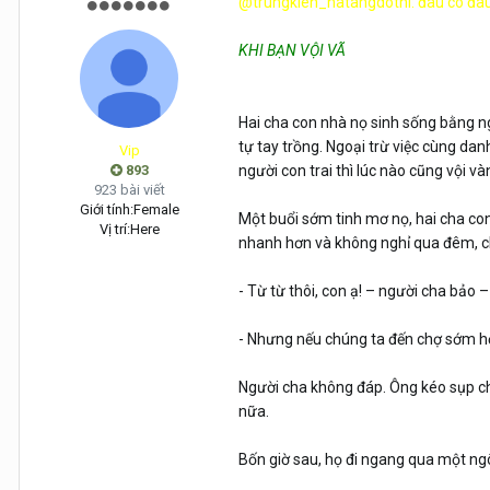
@trungkien_hatangdothi: đâu có đâu 
KHI BẠN VỘI VÃ
Hai cha con nhà nọ sinh sống bằng n
tự tay trồng. Ngoại trừ việc cùng da
Vip
893
người con trai thì lúc nào cũng vội và
923 bài viết
Giới tính:
Female
Một buổi sớm tinh mơ nọ, hai cha con 
Vị trí:
Here
nhanh hơn và không nghỉ qua đêm, ch
- Từ từ thôi, con ạ! – người cha bảo 
- Nhưng nếu chúng ta đến chợ sớm hơn
Người cha không đáp. Ông kéo sụp ch
nữa.
Bốn giờ sau, họ đi ngang qua một ngô