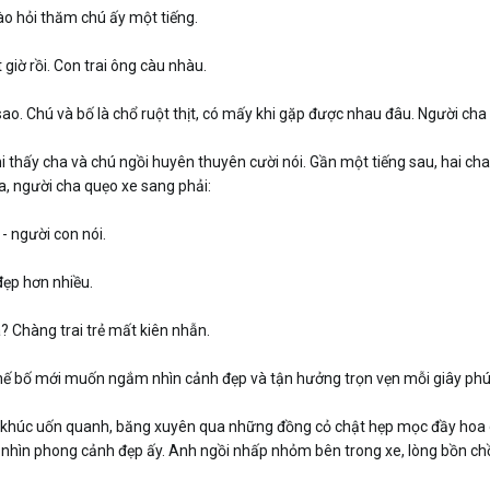
vào hỏi thăm chú ấy một tiếng.
giờ rồi. Con trai ông càu nhàu.
ao. Chú và bố là chổ ruột thịt, có mấy khi gặp được nhau đâu. Người cha 
khi thấy cha và chú ngồi huyên thuyên cười nói. Gần một tiếng sau, hai ch
a, người cha quẹo xe sang phải:
- người con nói.
đẹp hơn nhiều.
à? Chàng trai trẻ mất kiên nhẫn.
ì thế bố mới muốn ngắm nhìn cảnh đẹp và tận hưởng trọn vẹn mỗi giây phú
 khúc uốn quanh, băng xuyên qua những đồng cỏ chật hẹp mọc đầy hoa d
 nhìn phong cảnh đẹp ấy. Anh ngồi nhấp nhỏm bên trong xe, lòng bồn chồ