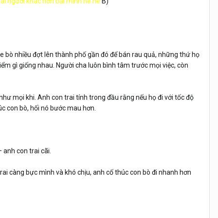
ài người khác hơn bài mình he he
B)
e bò nhiều đợt lên thành phố gần đó để bán rau quả, những thứ họ
iểm gì giống nhau. Người cha luôn bình tâm trước mọi việc, còn
hư mọi khi. Anh con trai tính trong đầu rằng nếu họ đi với tốc độ
úc con bò, hối nó bước mau hơn.
anh con trai cãi.
rai càng bực mình và khó chịu, anh cố thúc con bò đi nhanh hơn