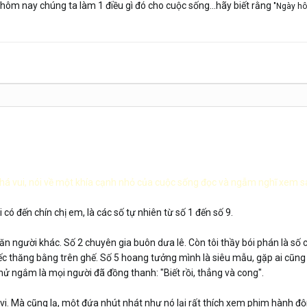
 hôm nay chúng ta làm 1 điều gì đó cho cuộc sống...hãy biết rằng
"Ngày hô
khá vui, nói về một khía cạnh nhỏ của cuộc sống đọc và ngẫm nghĩ xem s
i có đến chín chị em, là các số tự nhiên từ số 1 đến số 9.
răn người khác. Số 2 chuyên gia buôn dưa lê. Còn tôi thầy bói phán là số
 xiếc thăng bằng trên ghế. Số 5 hoang tưởng mình là siêu mẫu, gặp ai cũ
thử ngắm là mọi người đã đồng thanh: "Biết rồi, thẳng và cong".
i vi. Mà cũng lạ, một đứa nhút nhát như nó lại rất thích xem phim hành đ