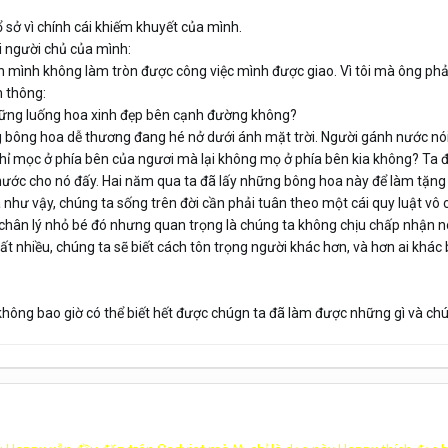
 sở vì chính cái khiếm khuyết của mình.
ới người chủ của mình:
ân mình không làm tròn được công việc mình được giao. Vì tôi mà ông phả
 thông:
những luống hoa xinh đẹp bên cạnh đường không?
 bông hoa dễ thương đang hé nở dưới ánh mặt trời. Người gánh nước nói 
hỉ mọc ở phía bên của ngươi mà lại không mọ ở phía bên kia không? Ta đ
 nước cho nó đấy. Hai năm qua ta đã lấy những bông hoa này để làm tặng
là như vậy, chúng ta sống trên đời cần phải tuân theo một cái quy luật vô 
ái chân lý nhỏ bé đó nhưng quan trọng là chúng ta không chịu chấp nhận n
ất nhiều, chúng ta sẽ biết cách tôn trọng người khác hơn, và hơn ai khác b
không bao giờ có thể biết hết được chúgn ta đã làm được những gì và chúng 