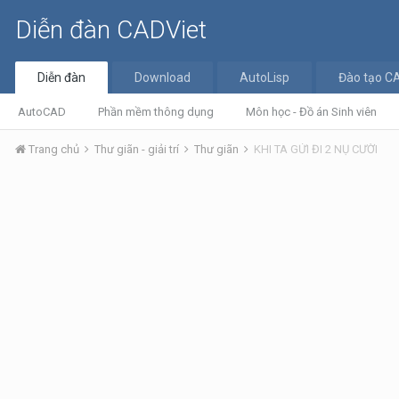
Diễn đàn CADViet
Diễn đàn
Download
AutoLisp
Đào tạo C
AutoCAD
Phần mềm thông dụng
Môn học - Đồ án Sinh viên
Trang chủ
Thư giãn - giải trí
Thư giãn
KHI TA GỬI ĐI 2 NỤ CƯỜI