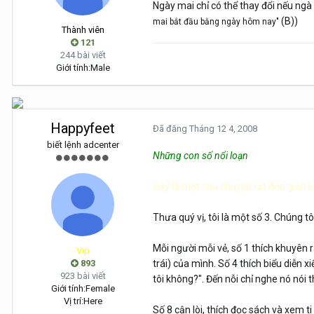
Ngày mai chỉ có thể thay đổi nếu ngà
(B))
mai bắt đầu bằng ngày hôm nay"
Thành viên
121
244 bài viết
Giới tính:
Male
Happyfeet
Đã đăng
Tháng 12 4, 2008
biết lệnh adcenter
Những con số nổi loạn
Đây là một câu chuyện rất đơn giản 
Thưa quý vị, tôi là một số 3. Chúng tô
Mỗi người mỗi vẻ, số 1 thích khuyên 
Vip
893
trái) của mình. Số 4 thích biểu diễn
923 bài viết
tôi không?". Đến nỗi chỉ nghe nó nói 
Giới tính:
Female
Vị trí:
Here
Số 8 cận lòi, thích đọc sách và xem t