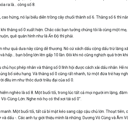
a ra là... còng số 8.
cao hứng, nó lại biểu diễn trồng cây chuối thành số 6. Thằng số 6 thì nằng
khi thằng số 0 xuất hiện. Chắc các bạn tưởng chúng tôi là cùng một mẹ,
muộn, quê quán hình như là Ấn Độ thì phải.
òn như quả dưa này cũng dễ thương. Nó cứ xách dấu cộng dấu trừ lăng xăn
 và hấp... bạn bỗng lớn lên gấp 10 lần. Đôi khi nó cũng nghịch quá trớn 
u chủ học phép nhân và thằng số 0 lĩnh hội được cách xài dấu nhân. Hễ n
hủng bố siêu hạng. Và thằng số 0 cũng rất nhanh, từ một đứa trẻ hay nghị
i đều im như thóc dưới triều đại của số 0.
iểm nghèo là số 8. Một buổi tối, trong lúc tất cả mọi người im lặng, đăm 
 Vô-Cùng-Lớn. Nghe nói họ có thể xơi tái số 0".
nh. Một buổi tối, tất cả bí mật kéo sang cặp cậu chủ lớn. Thoạt tiên, ch
+ và dấu -. Các anh tự giới thiệu mình là những: Dương Vô Cùng và Âm V