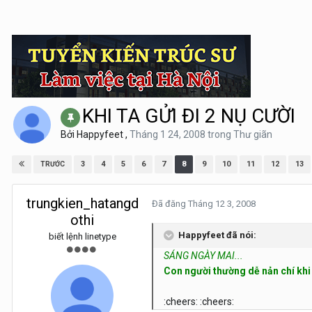
KHI TA GỬI ĐI 2 NỤ CƯỜI
Bởi
Happyfeet
,
Tháng 1 24, 2008
trong
Thư giãn
3
4
5
6
7
8
9
10
11
12
13
TRƯỚC
trungkien_hatangd
Đã đăng
Tháng 12 3, 2008
othi
Happyfeet đã nói:
biết lệnh linetype
SÁNG NGÀY MAI...
Con người thường dễ nản chí khi 
:cheers: :cheers: