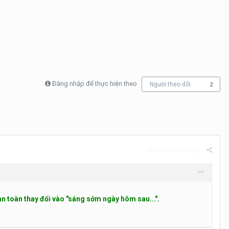
Đăng nhập để thực hiện theo
Người theo dõi
2
Báo cáo bài đăng
àn toàn thay đổi vào "sáng sớm ngày hôm sau...".