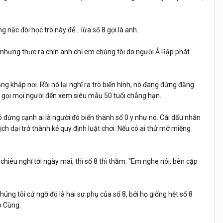
 nặc đòi học trò này để... lừa số 8 gọi là anh.
 nhưng thực ra chín anh chị em chúng tôi do người Ả Rập phát
g khắp nơi. Rồi nó lại nghĩ ra trò biến hình, nó đang đứng đằng
khi gọi mọi người đến xem siêu mẫu 50 tuổi chẳng hạn.
ó đứng cạnh ai là người đó biến thành số 0 y như nó. Cái dấu nhân
ch dại trở thành kẻ quy định luật chơi. Nếu có ai thử mở miệng
chiêu nghĩ tới ngày mai, thì số 8 thì thầm: "Em nghe nói, bên cặp
úng tôi cứ ngỡ đó là hai sư phụ của số 8, bởi họ giống hệt số 8
ô Cùng.