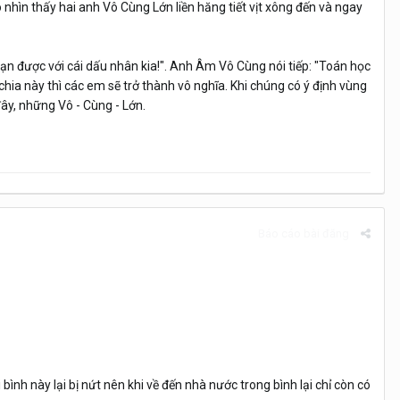
nhìn thấy hai anh Vô Cùng Lớn liền hăng tiết vịt xông đến và ngay
oạn được với cái dấu nhân kia!". Anh Âm Vô Cùng nói tiếp: "Toán học
hia này thì các em sẽ trở thành vô nghĩa. Khi chúng có ý định vùng
đây, những Vô - Cùng - Lớn.
Báo cáo bài đăng
ình này lại bị nứt nên khi về đến nhà nước trong bình lại chỉ còn có