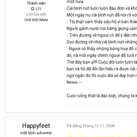
một nửa.
Thành viên
Cái bình nứt luôn luôn đau đớn và khổ
121
244 bài viết
Một ngày nọ cái bình nứt đã nói rõ v
Giới tính:
Male
- Tôi thật cảm thấy sấu hổ vì bản th
Người gánh nước nói bằng giọng cảm
- Trên đường về ngươi có để ý đến 
Dọc đường về nhà cái bình nứt những
- Ngươi có thấy những bông hoa đó c
đó, và mỗi ngày chính ngươi đã tưới
Thế đấy bạn ạ!!!! Cuộc đời luôn luôn 
bạn và tôi đã đôi lần hiểu ra được c
ngớ ngẩn đó thì cuộc đời sẽ đẹp hơn r
News---
Cuộc sống thật là đặc biệt, chúng ta 
Happyfeet
Đã đăng
Tháng 12 11, 2008
biết lệnh adcenter