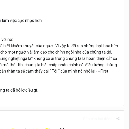
i làm việc cực nhọc hơn.
với nó:
ã biết khiếm khuyết của ngươi. Vì vậy ta đã reo những hạt hoa bên
 cho mọt người và làm đẹp cho chính ngôi nhà của chúng ta đó.
cùng nghiệt ngã là” không có ai trong chúng ta là hoàn thiện cả” cả
ó mà thôi. Khi chúng ta biết chấp nhận chính cái điều tưởng chừng
ản thân ta sẽ cảm thấy cái “ Tôi “ của mình nó nhỏ lại ---First
ta đã bỏ lỡ điều gì....
Báo cáo bài đăng