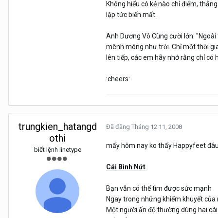
Không hiểu có kẻ nào chỉ điểm, thằng
lập tức biến mất.
Anh Dương Vô Cùng cười lớn: "Ngoài t
mênh mông như trời. Chỉ một thời gia
lên tiếp, các em hãy nhớ rằng chỉ có
:cheers:
trungkien_hatangd
Đã đăng
Tháng 12 11, 2008
othi
mấy hôm nay ko thấy Happyfeet đâu c
biết lệnh linetype
Cái Bình Nứt
Bạn vẫn có thể tìm được sức mạnh
Ngay trong những khiếm khuyết của m
Một người ấn độ thường dùng hai cái b