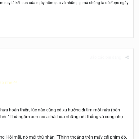
m nay là kết quả của ngày hôm qua và những gì mà chúng ta có được ngày
Báo cáo bài đăng
ao nhé ^^.
 chưa hoàn thiện, lúc nào cũng có xu hướng đi tìm một nửa (bên
ng hỏi: "Thử ngắm xem có ai hài hòa những nét thẳng và cong như
ộng. Hỏi mãi, nó mới thú nhận: "Thỉnh thoảng trên mấy cái phim đó,