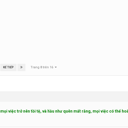
Trang 8 trên 16
KẾ TIẾP
mọi việc trở nên tồi tệ, và hầu như quên mất rằng, mọi việc có thể ho