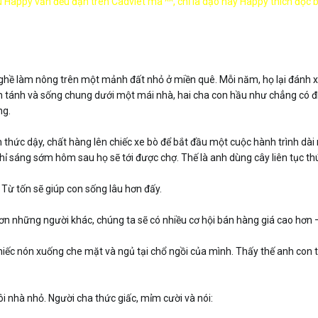
Happy vẫn đều đặn trên Cadviet mà ^^, chỉ là dạo này Happy thích đọc b
ghề làm nông trên một mảnh đất nhỏ ở miền quê. Mỗi năm, họ lại đánh x
nh tánh và sống chung dưới một mái nhà, hai cha con hầu như chẳng có đ
ng.
thức dậy, chất hàng lên chiếc xe bò để bắt đầu một cuộc hành trình dài n
ỉ sáng sớm hôm sau họ sẽ tới được chợ. Thế là anh dùng cây liên tục th
– Từ tốn sẽ giúp con sống lâu hơn đấy.
 những người khác, chúng ta sẽ có nhiều cơ hội bán hàng giá cao hơn – 
iếc nón xuống che mặt và ngủ tại chổ ngồi của mình. Thấy thế anh con t
i nhà nhỏ. Người cha thức giấc, mỉm cười và nói: