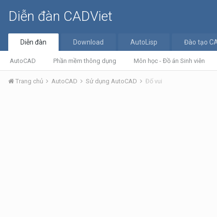
Diễn đàn CADViet
Diễn đàn
Download
AutoLisp
Đào tạo C
AutoCAD
Phần mềm thông dụng
Môn học - Đồ án Sinh viên
Trang chủ
AutoCAD
Sử dụng AutoCAD
Đố vui