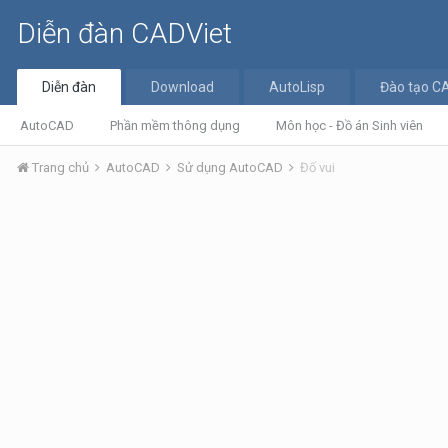
Diễn đàn CADViet
Diễn đàn
Download
AutoLisp
Đào tạo C
AutoCAD
Phần mềm thông dụng
Môn học - Đồ án Sinh viên
Trang chủ
AutoCAD
Sử dụng AutoCAD
Đố vui