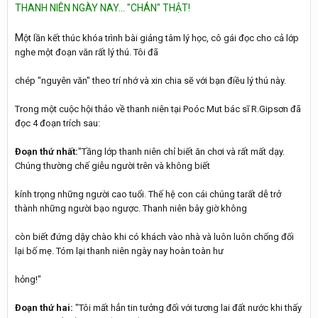
THANH NIÊN NGÀY NAY... "CHÁN" THẬT!
M
ột lần kết thúc khóa trình bài giảng tâm lý học, cô gái đọc cho cả lớp
nghe một đoạn văn rất lý thú. Tôi đã
chép "nguyên văn" theo trí nhớ và xin chia sẽ với bạn điều lý thú này.
Trong một cuộc hội thảo về thanh niên tại Poóc Mut bác sĩ R.Gipsơn đã
đọc 4 đoạn trích sau:
Đoạn thứ nhất:
"Tầng lớp thanh niên chỉ biết ăn chơi và rất mất dạy.
Chúng thường chế giễu người trên và không biết
kính trọng những người cao tuổi. Thế hệ con cái chúng tarất dễ trở
thành những người bạo ngược. Thanh niên bây giờ không
còn biết đứng dậy chào khi có khách vào nhà và luôn luôn chống đối
lại bố mẹ. Tóm lại thanh niên ngày nay hoàn toàn hư
hỏng!"
Đoạn thứ hai:
"Tôi mất hẳn tin tưởng đối với tương lai đất nước khi thấy