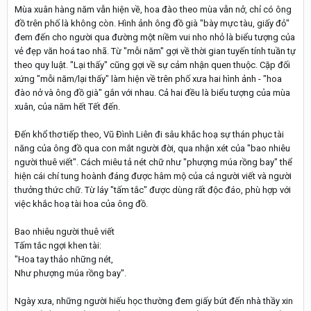
Mùa xuân hàng năm vẫn hiện về, hoa đào theo mùa vẫn nở, chỉ có ông
đồ trên phố là không còn. Hình ảnh ông đồ già "bày mực tàu, giấy đỏ"
đem đến cho người qua đường một niềm vui nho nhỏ là biểu tượng của
vẻ đẹp văn hoá tao nhã. Từ "mỗi năm" gợi về thời gian tuyến tính tuần tự
theo quy luật. "Lại thấy" cũng gợi về sự cảm nhận quen thuộc. Cặp đối
xứng "mỗi năm/lại thấy" làm hiện về trên phố xưa hai hình ảnh - "hoa
đào nở và ông đồ già" gắn với nhau. Cả hai đều là biểu tượng của mùa
xuân, của năm hết Tết đến.
Đến khổ thơ tiếp theo, Vũ Đình Liên đi sâu khắc hoạ sự thán phục tài
năng của ông đồ qua con mắt người đời, qua nhận xét của "bao nhiêu
người thuê viết". Cách miêu tả nét chữ như "phượng múa rồng bay" thể
hiện cái chí tung hoành đáng được hâm mộ của cả người viết và người
thưởng thức chữ. Từ láy "tấm tắc" được dùng rất độc đáo, phù hợp với
việc khắc hoạ tài hoa của ông đồ.
Bao nhiêu người thuê viết
Tấm tắc ngợi khen tài:
"Hoa tay thảo những nét,
Như phượng múa rồng bay".
Ngày xưa, những người hiếu học thường đem giấy bút đến nhà thầy xin