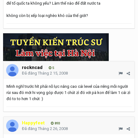
để tổ quốc ta không yếu? Làm thế nào để đất nước ta
không còn bị xếp loại nghèo khó của thế giới?
rockncad
5
Đã đăng
Tháng 2 15, 2008
Mình nghĩ trước hít phải nỗ lực nâng cao cái level của riêng mỗi người
rùi sau đó mới hi vọng góp được 1 chút zì đó với pà kon để làm 1 cái zì
đó to to hơn 1 chút :)
Happyfeet
893
Đã đăng
Tháng 2 26, 2008