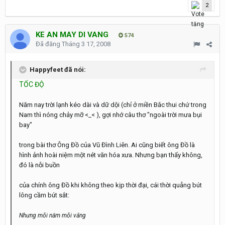
2
KE AN MAY DI VANG
574
Đã đăng
Tháng 3 17, 2008
Happyfeet đã nói:
TỐC ĐỘ
Năm nay trời lạnh kéo dài và dữ dội (chỉ ở miền Bắc thui chứ trong
Nam thì nóng chảy mỡ <_< ), gợi nhớ câu thơ "ngoài trời mưa bụi
bay"
trong bài thơ Ông Đồ của Vũ Đình Liên. Ai cũng biết ông Đồ là
hình ảnh hoài niệm một nét văn hóa xưa. Nhưng bạn thấy không,
đó là nỗi buồn
của chính ông Đồ khi không theo kịp thời đại, cái thời quẳng bút
lông cầm bút sắt:
Nhưng mỗi năm mỗi vắng