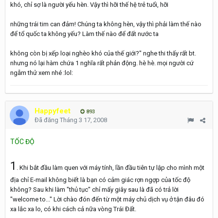
khó, chỉ sợ là người yếu hèn. Vậy thì hỡi thế hệ trẻ tuổi, hỡi
những trái tim can đảm! Chúng ta không hèn, vậy thì phải làm thế nào
để tổ quốc ta không yếu? Làm thế nào để đất nước ta
không còn bị xếp loại nghèo khó của thế giới?" nghe thi thấy rất bt.
nhưng nó lại hàm chứa 1 nghĩa rất phản động. hè hè. mọi người cứ
ngẫm thử xem nhé :lol:
Happyfeet
893
Đã đăng
Tháng 3 17, 2008
TỐC ĐỘ
1
. Khi bắt đầu làm quen với máy tính, lần đầu tiên tự lập cho mình một
địa chỉ E-mail không biết là bạn có cảm giác rợn ngợp của tốc độ
không? Sau khi làm "thủ tục" chỉ mấy giây sau là đã có trả lời
"welcome to..." Lời chào đón đến từ một máy chủ dịch vụ ở tận đâu đó
xa lắc xa lo, có khi cách cả nữa vòng Trái Đất.