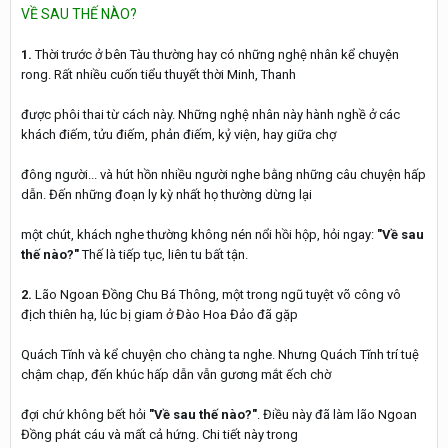
VỀ SAU THẾ NÀO?
1.
Thời trước ở bên Tàu thường hay có những nghệ nhân kể chuyện
rong. Rất nhiều cuốn tiểu thuyết thời Minh, Thanh
được phôi thai từ cách này. Những nghệ nhân này hành nghề ở các
khách điếm, tửu điếm, phản điếm, kỷ viện, hay giữa chợ
đông người... và hút hồn nhiều người nghe bằng những câu chuyện hấp
dẫn. Đến những đoạn ly kỳ nhất họ thường dừng lại
một chút, khách nghe thường không nén nổi hồi hộp, hỏi ngay:
"Về sau
thế nào?"
Thế là tiếp tục, liên tu bất tận.
2.
Lão Ngoan Đồng Chu Bá Thông, một trong ngũ tuyệt võ công vô
địch thiên hạ, lúc bị giam ở Đào Hoa Đảo đã gặp
Quách Tĩnh và kể chuyện cho chàng ta nghe. Nhưng Quách Tĩnh trí tuệ
chậm chạp, đến khúc hấp dẫn vẫn gương mắt ếch chờ
đợi chứ không bết hỏi
"Về sau thế nào?"
. Điều này đã làm lão Ngoan
Đồng phát cáu và mất cả hứng. Chi tiết này trong