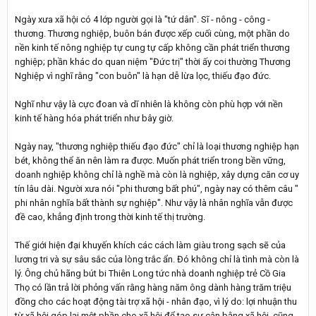
Ngày xưa xã hội có 4 lớp người gọi là "tứ dân". Sĩ - nông - công -
thương. Thương nghiệp, buôn bán được xếp cuối cùng, một phần do
nền kinh tế nông nghiệp tự cung tự cấp không cần phát triển thương
nghiệp; phần khác do quan niệm "Đức trị" thời ấy coi thường Thương
Nghiệp vì nghĩ rằng "con buôn" là hạn dễ lừa lọc, thiếu đạo đức.
Nghĩ như vậy là cực đoan và dĩ nhiên là không còn phù hợp với nền
kinh tế hàng hóa phát triển như bây giờ.
Ngày nay, "thương nghiệp thiếu đạo đức" chỉ là loại thương nghiệp hạn
bét, không thể ăn nên làm ra được. Muốn phát triển trong bền vững,
doanh nghiệp không chỉ là nghề mà còn là nghiệp, xây dựng căn cơ uy
tín lâu dài. Người xưa nói "phi thương bất phú", ngày nay có thêm câu "
phi nhân nghĩa bất thành sự nghiệp". Như vậy là nhân nghĩa vẫn được
đề cao, khẳng định trong thời kinh tế thị trường.
Thế giới hiện đại khuyến khích các cách làm giàu trong sạch sẽ của
lương tri và sự sâu sắc của lòng trắc ẩn. Đó không chỉ là tình mà còn là
lý. Ông chủ hãng bút bi Thiên Long tức nhà doanh nghiệp trẻ Cồ Gia
Thọ có lần trả lời phỏng vấn rằng hàng năm ông dành hàng trăm triệu
đồng cho các hoạt động tài trợ xã hội - nhân đạo, vì lý do: lợi nhuận thu
từ xã hội góp lại một phần cho xã hội để tạo sự cân bằng xã hội, cũng