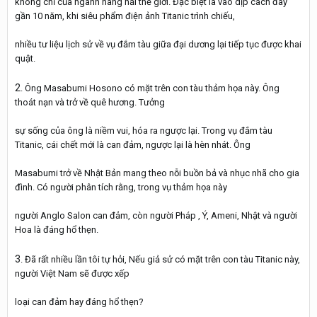
không chỉ của ngành hàng hải thế giới. Đặc biệt là vào dịp cách đây
gần 10 năm, khi siêu phẩm điện ảnh Titanic trình chiếu,
nhiều tư liệu lịch sử về vụ đắm tàu giữa đại dương lại tiếp tục được khai
quật.
2
. Ông Masabumi Hosono có mặt trên con tàu thảm họa này. Ông
thoát nạn và trở về quê hương. Tưởng
sự sống của ông là niềm vui, hóa ra ngược lại. Trong vụ đắm tàu
Titanic, cái chết mới là can đảm, ngược lại là hèn nhát. Ông
Masabumi trở về Nhật Bản mang theo nỗi buồn bả và nhục nhã cho gia
đình. Có người phân tích rằng, trong vụ thảm họa này
người Anglo Salon can đảm, còn người Pháp , Ý, Ameni, Nhật và người
Hoa là đáng hổ thẹn.
3
. Đã rất nhiều lần tôi tự hỏi, Nếu giả sử có mặt trên con tàu Titanic này,
người Việt Nam sẽ được xếp
loại can đảm hay đáng hổ thẹn?