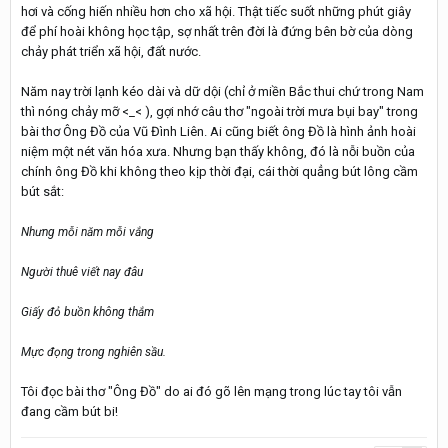
hơi và cống hiến nhiều hơn cho xã hội. Thật tiếc suốt những phút giây
để phí hoài không học tập, sợ nhất trên đời là đứng bên bờ của dòng
chảy phát triển xã hội, đất nước.
Năm nay trời lạnh kéo dài và dữ dội (chỉ ở miền Bắc thui chứ trong Nam
thì nóng chảy mỡ <_< ), gợi nhớ câu thơ "ngoài trời mưa bụi bay" trong
bài thơ Ông Đồ của Vũ Đình Liên. Ai cũng biết ông Đồ là hình ảnh hoài
niệm một nét văn hóa xưa. Nhưng bạn thấy không, đó là nỗi buồn của
chính ông Đồ khi không theo kịp thời đại, cái thời quẳng bút lông cầm
bút sắt:
Nhưng mỗi năm mỗi vắng
Người thuê viết nay đâu
Giấy đỏ buồn không thắm
Mực đọng trong nghiên sầu.
Tôi đọc bài thơ "Ông Đồ" do ai đó gõ lên mạng trong lúc tay tôi vẫn
đang cầm bút bi!