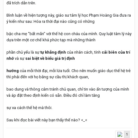
đã trích dẫn trên.
Bình luận về hiện tượng này, giáo sư tâm lý học Phạm Hoàng Gia đưa ra
ý kiến như sau: Hóa ra thời đại nào cũng có những
bậc cha mẹ "bất mãn" với thế hệ con cháu của mình. Quy luật tâm lý này
dựa trên một cơ chế khá phức tạp mà những thành
phần chủ yếu là sự
tự khẳng định
của nhân cách, tính
cải biên của trí
nhớ
và sự
sai biệt về biểu giá trị định
hướng
của mỗi thời đại, mỗi lứa tuổi. Cho nên muốn giáo dục thế hệ trẻ
thì phải đến với họ bằng sự cầu thị khách quan,
bao dung và thông cảm tránh chủ quan, chỉ tin vào ấn tượng của mình
và áp đặt theo định kiến có sẵn. Điều đó chỉ làm tăng
sự xa cách thế hệ mà thôi.
Sau khi đọc bài viết này bạn thấy thế nào? <_<
1