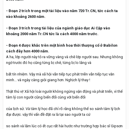
- Đoạn 2 trích trong một tài liệu vào năm 720 Tr.CN, tức cách ta
vào khoảng 2600 năm.
- Đoạn 3 trích trong tài liệu của ngành giáo dục Ai Cập vào
khoảng 2000 năm Tr.CN tức là cách 4000 năm trước.
- Đoạn 4 được khắc trên một bình hoa thời thượng cổ ở Babilon
cách đây hơn 4000 năm.
A ha, lớp người này tỏ ra vững vàng và chê lớp người sau. Nhưng không
ngờ trước đó họ cũng từng bị chê, từng bị lo lắng và
bất tín nhiệm. Vậy mà xã hội vẫn tiếp tục phát triễn vẫn tiếp tục văn
minh... và ngày càng giỏi giang hơn. Nghịch lý thay !
Thật thú vị! Xã hội loài người không ngừng vận động và phát triển, vì thế
tâm lý con người cũng biến đổi cùng với biến đổi
của lịch sử. Và tâm lý học đã chỉ rõ rằng không thể so sánh tâm lý lịch
đại được. vậy thì vấn đề đặt ra là tại sao người ta cứ
so sánh và lắm lúc có ết cục rất hài hước như trường hợp bác sĩ Gipsơn