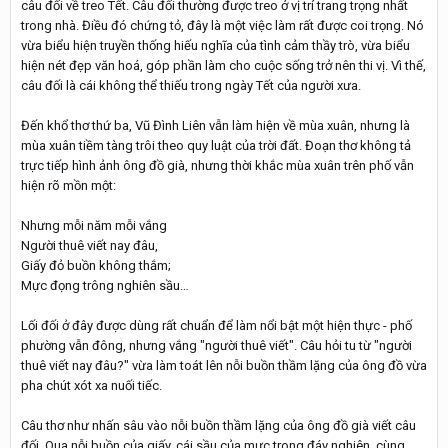
câu đối về treo Tết. Câu đối thường được treo ở vị trí trang trọng nhất
trong nhà. Điều đó chứng tỏ, đây là một việc làm rất được coi trọng. Nó
vừa biểu hiện truyền thống hiếu nghĩa của tình cảm thầy trò, vừa biểu
hiện nét đẹp văn hoá, góp phần làm cho cuộc sống trở nên thi vị. Vì thế,
câu đối là cái không thể thiếu trong ngày Tết của người xưa.
Đến khổ thơ thứ ba, Vũ Đình Liên vẫn làm hiện về mùa xuân, nhưng là
mùa xuân tiềm tàng trôi theo quy luật của trời đất. Đoạn thơ không tả
trực tiếp hình ảnh ông đồ già, nhưng thời khắc mùa xuân trên phố vẫn
hiện rõ mồn một:
Nhưng mỗi năm mỗi vắng
Người thuê viết nay đâu,
Giấy đỏ buồn không thắm;
Mực đọng trông nghiên sầu…
Lối đối ở đây được dùng rất chuẩn để làm nổi bật một hiện thực - phố
phường vẫn đông, nhưng vắng "người thuê viết". Câu hỏi tu từ "người
thuê viết nay đâu?" vừa làm toát lên nỗi buồn thầm lặng của ông đồ vừa
pha chút xót xa nuối tiếc.
Câu thơ như nhấn sâu vào nỗi buồn thầm lặng của ông đồ già viết câu
đối. Qua nỗi buồn của giấy, cái sầu của mực trong đáy nghiên, cùng