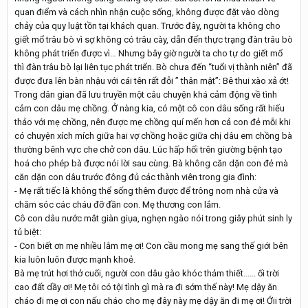
quan điểm và cách nhìn nhận cuộc sống, không được đặt vào dòng
chảy của quy luật tồn tại khách quan. Trước đây, người ta không cho
giết mổ trâu bò vì sợ không có trâu cày, dẫn đến thực trạng đàn trâu bò
không phát triển được vì… Nhưng bây giờ người ta cho tự do giết mổ
thì đàn trâu bò lại liên tục phát triển. Bò chưa đến “tuổi vị thành niên” đã
được đưa lên bàn nhậu với cái tên rất đỗi ” thân mật”: Bê thui xào xả ớt!
Trong dân gian đã lưu truyền một câu chuyện khá cảm động về tình
cảm con dâu mẹ chồng. Ở nàng kia, có một cô con dâu sống rất hiếu
thảo với mẹ chồng, nên được mẹ chồng quí mến hơn cả con đẻ mỗi khi
có chuyện xích mích giữa hai vợ chồng hoặc giữa chị dâu em chồng bà
thường bênh vực che chở con dâu. Lúc hấp hối trên giường bệnh tạo
hoá cho phép bà được nói lời sau cùng. Bà không căn dặn con đẻ mà
căn dặn con dâu trước đông đủ các thành viên trong gia đình:
- Mẹ rất tiếc là không thể sống thêm được để trông nom nhà cửa và
chăm sóc các cháu đỡ đần con. Mẹ thương con lắm.
Cô con dâu nước mắt giàn giụa, nghẹn ngào nói trong giây phút sinh ly
tủ biệt:
- Con biết ơn mẹ nhiều lắm mẹ ơi! Con cầu mong mẹ sang thế giới bên
kia luôn luôn được mạnh khoẻ.
Bà mẹ trút hơi thở cuối, người con dâu gào khóc thảm thiết...... ối trời
cao đất dầy ơi! Mẹ tôi có tội tình gì mà ra đi sớm thế này! Mẹ dậy ăn
cháo đi mẹ ơi con nấu cháo cho mẹ đây này mẹ dậy ăn đi mẹ ơi! Ớii trời