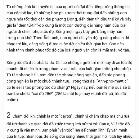
Từ những ánh lửa truyền tin của người cổ đại đến tiếng trống thông tin
của các bộ lạc, từ những bác phu trạm thời trung đại đến những con
ngựa hỏa tốc thời cận đại phương Đông, đến điện tín đầu thế kỷ và bây
giờ là "điện tử-tín"-đó cũng là một con đường dài hàng năm của loài
người đi chinh phục tốc độ. Sống một ngày bây giờ bằng mấy năm
trong quá khứ. Theo Ãnhtanh, con người chuyển động càng nhanh thì
càng trẻ lâu, càng sống được cuộc đời nhiều thời gian hơi. Cho nên
hành trình chinh phục tốc độ của loài người vẫn còn là mãi mãi, vô tận.
Sống tốc độ đâu phải là dở. Chỉ có những người trẻ mới hay đi xe tốc độ
nhanh-tất nhiên là trong phạm vi an toàn của luật giao thông cho phép.
Từ tác phong hái lượm đến tác phong nông nghiệp, đến tác phong
công nghiệp là một chuỗi thành tựu. Trong thời đại "Anh-pho-ma=tic"
có lẽ sẽ là tác phong tốc độ chăng? Ngày nay, nếu bạn lề mề quá sẽ bị
bạn bè chê là "cái đồ 286!" (286 là một loại máy vi tính đời cũ, tốc độ
chậm).
2
. Chậm đôi khi chính là một "cái tội". Chính vì chậm chạp mà chú rùa
đã trở thành kẻ gian dối đầu tiên trong lịch sử thi cử. Bạn ạ, V là tốc độ,
V cũng là văn minh. Bạn phải "vận tốc" lên để chiếm lĩnh lấy văn minh
của trí tuệ, nhân loại, để sống đời sống nhiều thời gian hơi, tích lũy nhiều