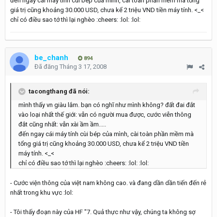
đến ngay cái máy tính cùi bép của mình, cài toàn phần mềm mà tổng
giá trị cũng khoảng 30.000 USD, chưa kể 2 triệu VND tiền máy tính. <_<
chỉ có điều sao tớ thì lại nghèo :cheers: :lol: :lol:
be_chanh
894
Đã đăng
Tháng 3 17, 2008
tacongthang đã nói:
mình thấy vn giàu lắm. bạn có nghĩ như mình không? đất đai đắt
vào loại nhất thế giới: vẫn có người mua được, cước viễn thông
đắt cũng nhất: vẫn xài ầm ầm.....
đến ngay cái máy tính cùi bép của mình, cài toàn phần mềm mà
tổng giá trị cũng khoảng 30.000 USD, chưa kể 2 triệu VND tiền
máy tính. <_<
chỉ có điều sao tớ thì lại nghèo :cheers: :lol: :lol:
- Cước viện thông của việt nam không cao. và đang dần dần tiến đến rẻ
nhất trong khu vực :lol:
- Tôi thấy đoạn này của HF "7. Quả thực như vậy, chúng ta không sợ