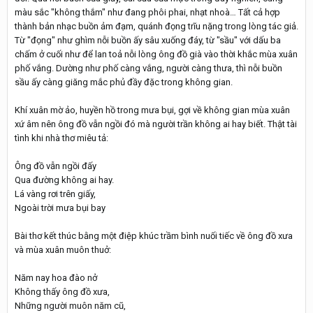
màu sắc "không thắm" như đang phôi phai, nhạt nhoà… Tất cả hợp
thành bản nhạc buồn ảm đạm, quánh đọng trĩu nặng trong lòng tác giả.
Từ "đọng" như ghìm nỗi buồn ấy sâu xuống đáy, từ "sầu" với dấu ba
chấm ở cuối như để lan toả nỗi lòng ông đồ già vào thời khắc mùa xuân
phố vắng. Dường như phố càng vắng, người càng thưa, thì nỗi buồn
sầu ấy càng giăng mắc phủ đầy đặc trong không gian.
Khí xuân mờ ảo, huyền hồ trong mưa bụi, gợi về không gian mùa xuân
xứ âm nên ông đồ vẫn ngồi đó mà người trần không ai hay biết. Thật tài
tình khi nhà thơ miêu tả:
Ông đồ vẫn ngồi đấy
Qua đường không ai hay.
Lá vàng rơi trên giấy,
Ngoài trời mưa bụi bay
Bài thơ kết thúc bằng một điệp khúc trầm bình nuối tiếc về ông đồ xưa
và mùa xuân muôn thuở:
Năm nay hoa đào nở
Không thấy ông đồ xưa,
Những người muôn năm cũ,