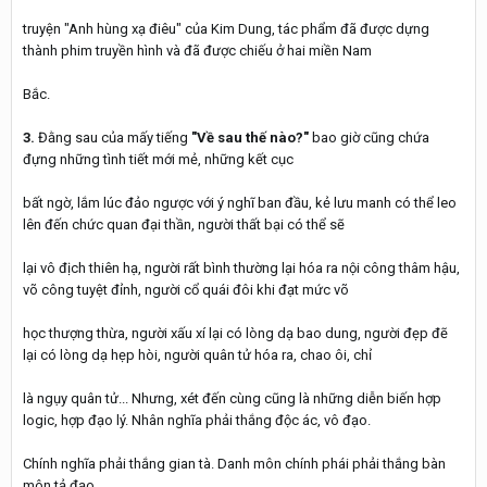
truyện "Anh hùng xạ điêu" của Kim Dung, tác phẩm đã được dựng
thành phim truyền hình và đã được chiếu ở hai miền Nam
Bắc.
3.
Đằng sau của mấy tiếng
"Về sau thế nào?"
bao giờ cũng chứa
đựng những tình tiết mới mẻ, những kết cục
bất ngờ, lắm lúc đảo ngược với ý nghĩ ban đầu, kẻ lưu manh có thể leo
lên đến chức quan đại thần, người thất bại có thể sẽ
lại vô địch thiên hạ, người rất bình thường lại hóa ra nội công thâm hậu,
võ công tuyệt đỉnh, người cổ quái đôi khi đạt mức võ
học thượng thừa, người xấu xí lại có lòng dạ bao dung, người đẹp đẽ
lại có lòng dạ hẹp hòi, người quân tử hóa ra, chao ôi, chỉ
là ngụy quân tử... Nhưng, xét đến cùng cũng là những diễn biến hợp
logic, hợp đạo lý. Nhân nghĩa phải thắng độc ác, vô đạo.
Chính nghĩa phải thắng gian tà. Danh môn chính phái phải thắng bàn
môn tả đạo...