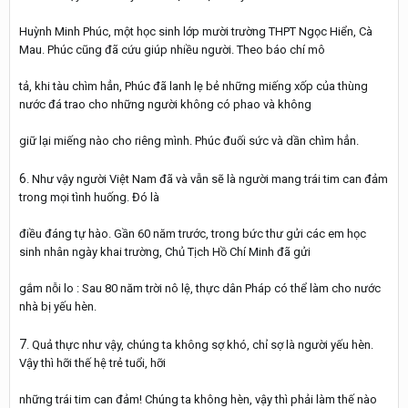
Huỳnh Minh Phúc, một học sinh lớp mười trường THPT Ngọc Hiển, Cà
Mau. Phúc cũng đã cứu giúp nhiều người. Theo báo chí mô
tả, khi tàu chìm hẳn, Phúc đã lanh lẹ bẻ những miếng xốp của thùng
nước đá trao cho những người không có phao và không
giữ lại miếng nào cho riêng mình. Phúc đuối sức và dần chìm hẳn.
6
. Như vậy người Việt Nam đã và vẫn sẽ là người mang trái tim can đảm
trong mọi tình huống. Đó là
điều đáng tự hào. Gần 60 năm trước, trong bức thư gửi các em học
sinh nhân ngày khai trường, Chủ Tịch Hồ Chí Minh đã gửi
gắm nỗi lo : Sau 80 năm trời nô lệ, thực dân Pháp có thể làm cho nước
nhà bị yếu hèn.
7
. Quả thực như vậy, chúng ta không sợ khó, chỉ sợ là người yếu hèn.
Vậy thì hỡi thế hệ trẻ tuổi, hỡi
những trái tim can đảm! Chúng ta không hèn, vậy thì phải làm thế nào