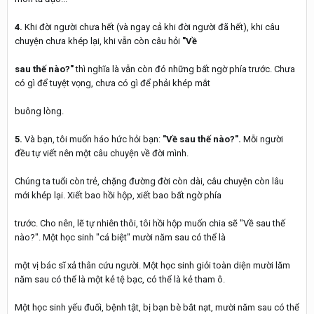
4.
Khi đời người chưa hết (và ngay cả khi đời người đã hết), khi câu
chuyện chưa khép lại, khi vẫn còn câu hỏi
"Về
sau thế nào?"
thì nghĩa là vẫn còn đó những bất ngờ phía trước. Chưa
có gì để tuyệt vọng, chưa có gì để phải khép mắt
buông lòng.
5.
Và bạn, tôi muốn háo hức hỏi bạn:
"Về sau thế nào?".
Mỗi người
đều tự viết nên một câu chuyện về đời mình.
Chúng ta tuổi còn trẻ, chặng đường đời còn dài, câu chuyện còn lâu
mới khép lại. Xiết bao hồi hộp, xiết bao bất ngờ phía
trước. Cho nên, lẽ tự nhiên thôi, tôi hồi hộp muốn chia sẽ "Về sau thế
nào?". Một học sinh "cá biệt" mười năm sau có thể là
một vị bác sĩ xả thân cứu người. Một học sinh giỏi toàn diện mười lăm
năm sau có thể là một kẻ tệ bạc, có thể là kẻ tham ô.
Một học sinh yếu đuối, bệnh tật, bị bạn bè bắt nạt, mười năm sau có thể