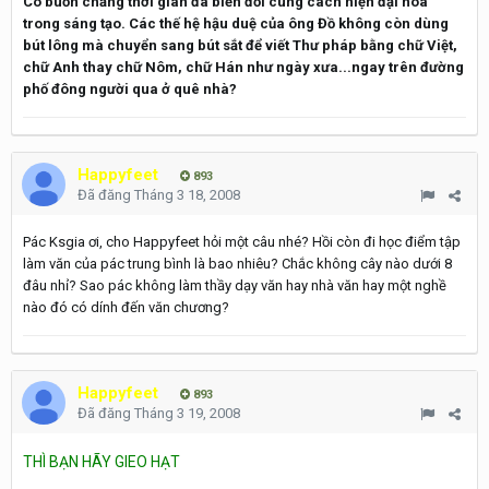
Có buồn chăng thời gian đã biến đổi cung cách hiện đại hóa
trong sáng tạo. Các thế hệ hậu duệ của ông Đồ không còn dùng
bút lông mà chuyển sang bút sắt để viết Thư pháp bằng chữ Việt,
chữ Anh thay chữ Nôm, chữ Hán như ngày xưa...ngay trên đường
phố đông người qua ở quê nhà?
Happyfeet
893
Đã đăng
Tháng 3 18, 2008
Pác Ksgia ơi, cho Happyfeet hỏi một câu nhé? Hồi còn đi học điểm tập
làm văn của pác trung bình là bao nhiêu? Chắc không cây nào dưới 8
đâu nhỉ? Sao pác không làm thầy dạy văn hay nhà văn hay một nghề
nào đó có dính đến văn chương?
Happyfeet
893
Đã đăng
Tháng 3 19, 2008
THÌ BẠN HÃY GIEO HẠT