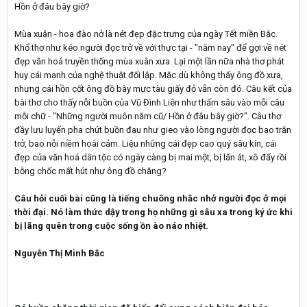
Hồn ở đâu bây giờ?
Mùa xuân - hoa đào nở là nét đẹp đặc trưng của ngày Tết miền Bắc.
Khổ thơ như kéo người đọc trở về với thực tại - "năm nay" để gợi về nét
đẹp văn hoá truyền thống mùa xuân xưa. Lại một lần nữa nhà thơ phát
huy cái mạnh của nghệ thuật đối lập. Mặc dù không thấy ông đồ xưa,
nhưng cái hồn cốt ông đồ bày mực tàu giấy đỏ vẫn còn đó. Câu kết của
bài thơ cho thấy nỗi buồn của Vũ Đình Liên như thấm sâu vào mỗi câu
mỗi chữ - "Những người muôn năm cũ/ Hồn ở đâu bây giờ?". Câu thơ
đầy lưu luyến pha chút buồn đau như gieo vào lòng người đọc bao trăn
trở, bao nỗi niềm hoài cảm. Liệu những cái đẹp cao quý sâu kín, cái
đẹp của văn hoá dân tộc có ngày càng bị mai một, bị lấn át, xô đẩy rồi
bỗng chốc mất hút như ông đồ chăng?
Câu hỏi cuối bài cũng là tiếng chuông nhắc nhở người đọc ở mọi
thời đại. Nó làm thức dậy trong họ những gì sâu xa trong ký ức khi
bị lãng quên trong cuộc sống ồn ào náo nhiệt.
Nguyễn Thị Minh Bắc