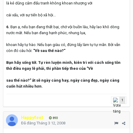
là kẻ dũng cảm đấu tranh không khoan nhượng với
cái xấu, với sự tiến bộ xã hội...
6.
Bạn ạ, nếu bạn đang thất bại, chớ vội buồn lâu, hãy lao khô dòng
nước mắt. Nếu bạn đang hạnh phúc, nhung lụa,
khoan hãy tự hào. Nếu bạn giàu có, đừng lấy làm tự tự mãn. Bởi vẫn
còn đó câu hỏi:
"Về sau thế nào?"
Bạn hãy sống tốt. Tự rèn luyện mình, kiên trì với cách sống tôn
thờ điều ngay lẽ phải, thì phần tiếp theo của
"Về
sau thế nào?"
ắt sẽ ngày càng hay, ngày càng đẹp, ngày càng
cuốn hút nhiều hơn.
1
Happyfeet
893
Đã đăng
Tháng 3 12, 2008