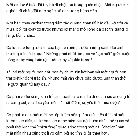
Một em bé 6 tuổi dắt tay bà đi nhặt lon trong quán nhậu. Một người mẹ
nghèo đi chân đất ngơ ngác bế con trong bệnh viện.
Một bác chạy xe than trong đám tắc đường, than thì bắt đầu vỡ, trời về
mưa, bối rối xoay xở trước những lời mắng mỏ, lòng dạ bác thì đang lo
lắng, bồn chồn...
Có lúc nào lòng trắc ẩn của bạn lên tiếng trước những cảnh đời bình
thường bên lối ta qua? Những phút nhói lòng có vẻ "lạc mốt" giữa cuộc
sống ngày càng bận rộn tuôn chảy về phía trước?
Tôi có một người bạn gái, bạn ấy chỉ muốn kết bạn với một người con
trai biết khóc vì trắc ẩn. Nhưng mãi vẫn chưa gặp được. Bạn than thở
"Người quân tử nay đâu?"
Có phải vì đời sống kinh tế cạnh tranh cho nên ta đi qua nhau ai cũng tỏ
ra cứng cỏi, vì chỉ sợ yếu mềm là mất điểm, sợ yếu thế, thua cuộc?
Có phải ta quá mải mê học tập, kiếm sống, làm giàu nên đôi khi mắt
không kịp nhìn, tai không kịp nghe niềm vui nỗi buồn nhân thế? Hay có
phải thời kinh thế "thị trường" quen sống trong một cái "chợ lớn" nên
mắt nhìn nhau cũng trơ lì vô cảm bởi so tính lỗ lời, thiệt hơn?