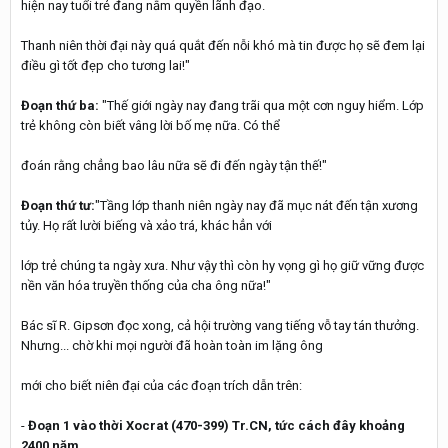
hiện nay tuổi trẻ đang nắm quyền lãnh đạo.
Thanh niên thời đại này quá quắt đến nỗi khó mà tin được họ sẽ đem lại
điều gì tốt đẹp cho tương lai!"
Đoạn thứ ba:
"Thế giới ngày nay đang trãi qua một cơn nguy hiểm. Lớp
trẻ không còn biết vâng lời bố mẹ nữa. Có thể
đoán rằng chẳng bao lâu nữa sẽ đi đến ngày tận thế!"
Đoạn thứ tư:
"Tầng lớp thanh niên ngày nay đã mục nát đến tận xương
tủy. Họ rất lười biếng và xảo trá, khác hẳn với
lớp trẻ chúng ta ngày xưa. Như vậy thì còn hy vọng gì họ giữ vững được
nền văn hóa truyền thống của cha ông nữa!"
Bác sĩ R. Gipsơn đọc xong, cả hội trường vang tiếng vỗ tay tán thưởng.
Nhưng... chờ khi mọi người đã hoàn toàn im lặng ông
mới cho biết niên đại của các đoạn trích dẫn trên:
-
Đoạn 1 vào thời Xocrat (470-399) Tr.CN, tức cách đây khoảng
2400 năm.