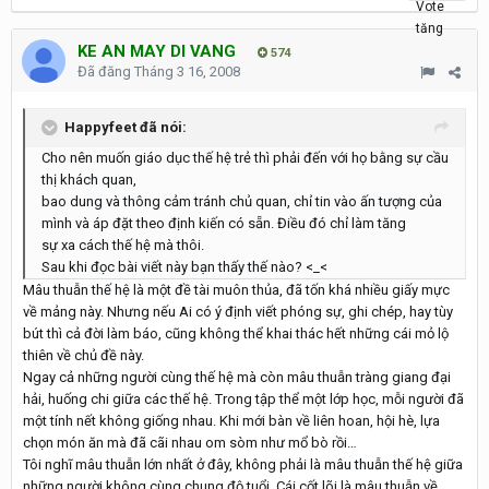
KE AN MAY DI VANG
574
Đã đăng
Tháng 3 16, 2008
Happyfeet đã nói:
Cho nên muốn giáo dục thế hệ trẻ thì phải đến với họ bằng sự cầu
thị khách quan,
bao dung và thông cảm tránh chủ quan, chỉ tin vào ấn tượng của
mình và áp đặt theo định kiến có sẵn. Điều đó chỉ làm tăng
sự xa cách thế hệ mà thôi.
Sau khi đọc bài viết này bạn thấy thế nào? <_<
Mâu thuẫn thế hệ là một đề tài muôn thủa, đã tốn khá nhiều giấy mực
về mảng này. Nhưng nếu Ai có ý định viết phóng sự, ghi chép, hay tùy
bút thì cả đời làm báo, cũng không thể khai thác hết những cái mỏ lộ
thiên về chủ đề này.
Ngay cả những người cùng thế hệ mà còn mâu thuẫn tràng giang đại
hải, huống chi giữa các thế hệ. Trong tập thể một lớp học, mỗi người đã
một tính nết không giống nhau. Khi mới bàn về liên hoan, hội hè, lựa
chọn món ăn mà đã cãi nhau om sòm như mổ bò rồi…
Tôi nghĩ mâu thuẫn lớn nhất ở đây, không phải là mâu thuẫn thế hệ giữa
những người không cùng chung độ tuổi. Cái cốt lõi là mâu thuẫn về