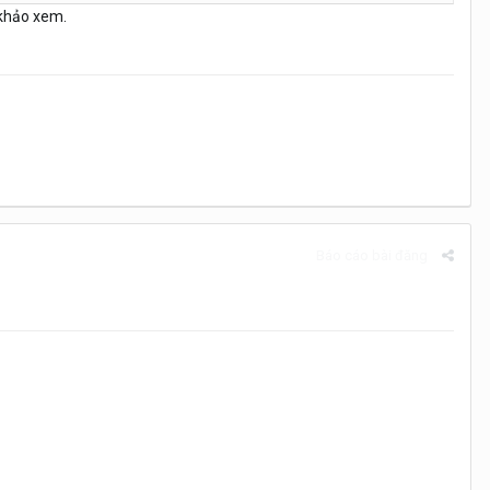
 khảo xem.
Báo cáo bài đăng