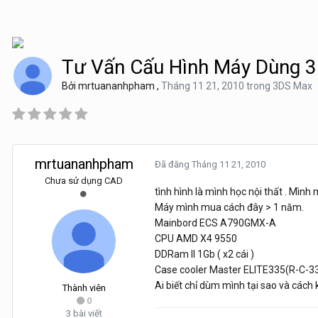
Tư Vấn Cấu Hình Máy Dùng 
Bởi
mrtuananhpham
,
Tháng 11 21, 2010
trong
3DS Max
mrtuananhpham
Đã đăng
Tháng 11 21, 2010
Chưa sử dụng CAD
tình hình là mình học nội thất . Mìn
Máy mình mua cách đây > 1 năm.
Mainbord ECS A790GMX-A
CPU AMD X4 9550
DDRam II 1Gb ( x2 cái )
Case cooler Master ELITE335(R-C-33
Ai biết chỉ dùm mình tại sao và cách
Thành viên
0
3 bài viết