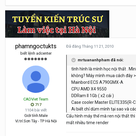
phamngoctukts
Đã đăng
Tháng 11 21, 2010
biết lệnh adcenter
mrtuananhpham đã nói:
tình hình là mình học nội thất . 
không? Máy mình mua cách đây >
Mainbord ECS A790GMX-A
CPU AMD X4 9550
DDRam II 1Gb ( x2 cái )
CADViet Team
Case cooler Master ELITE335(R-C
717
Ai biết chỉ dùm mình tại sao và c
1104 bài viết
Giới tính:
Male
Cấu hình máy thế mà ren nội thất thì
Vị trí:
Sơn Tây - TP Hà Nội
mất nhiều time render