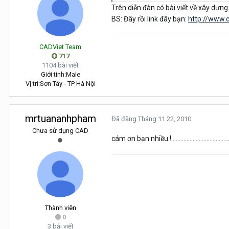
Trên diễn đàn có bài viết về xây dự
BS: Đây rồi link đây bạn:
http://www.
CADViet Team
717
1104 bài viết
Giới tính:
Male
Vị trí:
Sơn Tây - TP Hà Nội
mrtuananhpham
Đã đăng
Tháng 11 22, 2010
Chưa sử dụng CAD
cám ơn bạn nhiều !......................................
Thành viên
0
3 bài viết