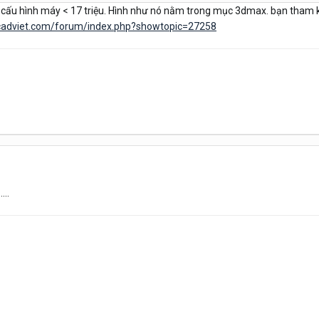
ng cấu hình máy < 17 triệu. Hình như nó nằm trong mục 3dmax. bạn tham
cadviet.com/forum/index.php?showtopic=27258
....