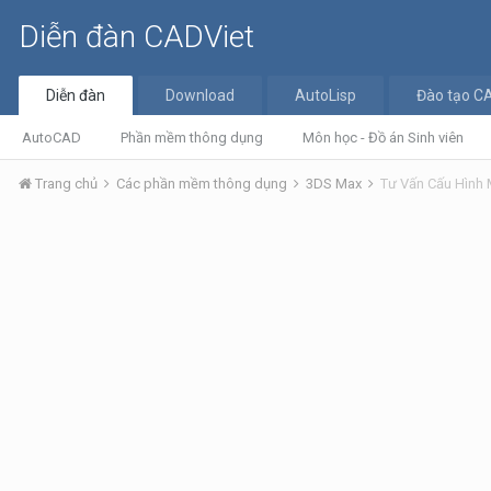
Diễn đàn CADViet
Diễn đàn
Download
AutoLisp
Đào tạo C
AutoCAD
Phần mềm thông dụng
Môn học - Đồ án Sinh viên
Trang chủ
Các phần mềm thông dụng
3DS Max
Tư Vấn Cấu Hình