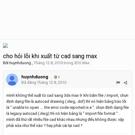
cho hỏi lỗi khi xuất từ cad sang max
Bởi
huynhduong
,
Tháng 12 8, 2010
trong
3DS Max
huynhduong
1
Đã đăng
Tháng 12 8, 2010
mình không thể xuất từ cad sang 3ds max 9. khi bấm file / import, chọn
định dạng file là autocad drawing (.dwg, .dxf) thì nó hiện bảng báo lỗi
là " unable to open .... the error code reported is e ". chọn định dạng file
là legacy autocad (.dwg) thì nó hiện bảng là " import file format " .
mình đã thử rất nhiều file cad khác nhau nhưng đểu không được. vậy
phải sửa như thế nào ? hay phải cài lại cad ?