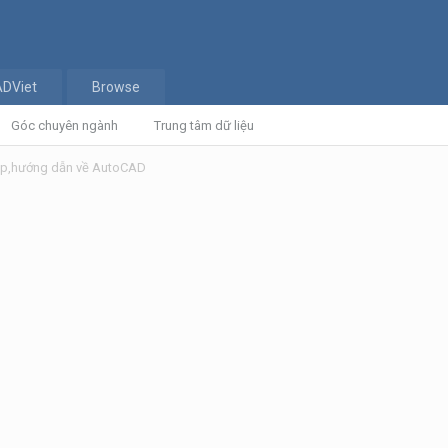
ADViet
Browse
Góc chuyên ngành
Trung tâm dữ liệu
tập,hướng dẫn về AutoCAD