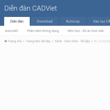
Diễn đàn CADViet
Diễn đàn
Download
AutoLisp
Đào tạo C
AutoCAD
Phần mềm thông dụng
Môn học - Đồ án Sinh viên
Trang chủ
Trung tâm dữ liệu
Sách - Giáo trình - Tài liệu
Ai có bài 