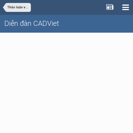
Thảo luận vỉa hè
Diễn đàn CADViet