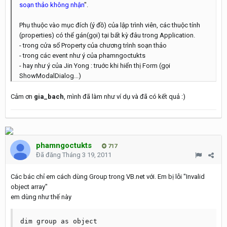
soạn thảo không nhận
".
Phụ thuộc vào mục đích (ý đồ) của lập trình viên, các thuộc tính
(properties) có thể gán(gọi) tại bất kỳ đâu trong Application.
- trong cửa sổ Property của chương trình soạn thảo
- trong các event như ý của phamngoctukts
- hay như ý của Jin Yong : truớc khi hiển thị Form (gọi
ShowModalDialog...)
Cảm ơn
gia_bach
, mình đã làm như ví dụ và đã có kết quả :)
phamngoctukts
717
Đã đăng
Tháng 3 19, 2011
Các bác chỉ em cách dùng Group trong VB.net với. Em bị lỗi "Invalid
object array"
em dùng như thế này
dim group as object
