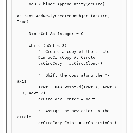
     acBlkTblRec.AppendEntity(acCirc)

acTrans.AddNewlyCreatedDBObject(acCirc, 
True)

     Dim nCnt As Integer = 0

     While (nCnt < 3)

         '' Create a copy of the circle

         Dim acCircCopy As Circle

         acCircCopy = acCirc.Clone()

         '' Shift the copy along the Y-
axis

         acPt = New Point3d(acPt.X, acPt.Y 
+ 3, acPt.Z)

         acCircCopy.Center = acPt

         '' Assign the new color to the 
circle

         acCircCopy.Color = acColors(nCnt)
