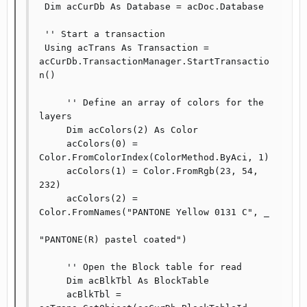
 Dim acCurDb As Database = acDoc.Database

 '' Start a transaction

 Using acTrans As Transaction = 
acCurDb.TransactionManager.StartTransactio
n()

     '' Define an array of colors for the 
layers

     Dim acColors(2) As Color

     acColors(0) = 
Color.FromColorIndex(ColorMethod.ByAci, 1)

     acColors(1) = Color.FromRgb(23, 54, 
232)

     acColors(2) = 
Color.FromNames("PANTONE Yellow 0131 C", _

"PANTONE(R) pastel coated")

     '' Open the Block table for read

     Dim acBlkTbl As BlockTable

     acBlkTbl = 