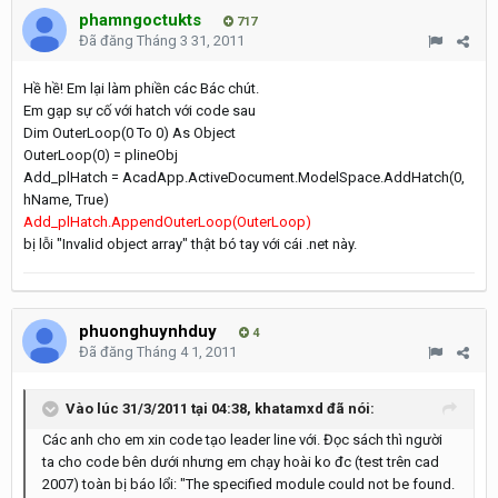
phamngoctukts
717
Đã đăng
Tháng 3 31, 2011
Hề hề! Em lại làm phiền các Bác chút.
Em gạp sự cố với hatch với code sau
Dim OuterLoop(0 To 0) As Object
OuterLoop(0) = plineObj
Add_plHatch = AcadApp.ActiveDocument.ModelSpace.AddHatch(0,
hName, True)
Add_plHatch.AppendOuterLoop(OuterLoop)
bị lỗi "Invalid object array" thật bó tay với cái .net này.
phuonghuynhduy
4
Đã đăng
Tháng 4 1, 2011
Vào lúc 31/3/2011 tại 04:38, khatamxd đã nói:
Các anh cho em xin code tạo leader line với. Đọc sách thì người
ta cho code bên dưới nhưng em chạy hoài ko đc (test trên cad
2007) toàn bị báo lổi: "The specified module could not be found.