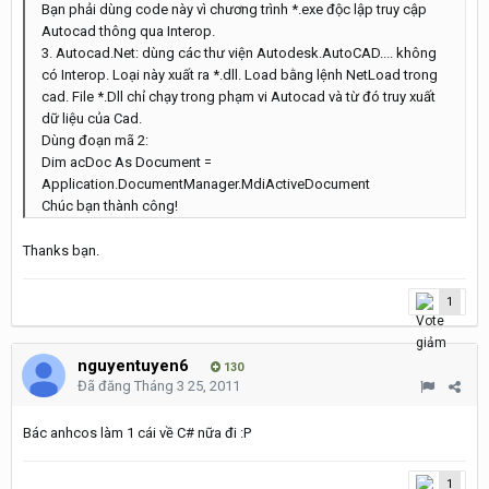
Bạn phải dùng code này vì chương trình *.exe độc lập truy cập
Autocad thông qua Interop.
3. Autocad.Net: dùng các thư viện Autodesk.AutoCAD.... không
có Interop. Loại này xuất ra *.dll. Load bằng lệnh NetLoad trong
cad. File *.Dll chỉ chạy trong phạm vi Autocad và từ đó truy xuất
dữ liệu của Cad.
Dùng đoạn mã 2:
Dim acDoc As Document =
Application.DocumentManager.MdiActiveDocument
Chúc bạn thành công!
Thanks bạn.
1
nguyentuyen6
130
Đã đăng
Tháng 3 25, 2011
Bác anhcos làm 1 cái về C# nữa đi :P
1