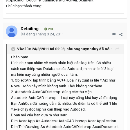
Application.DocumentManager.MdiActiveDocument
Chúc bạn thành công!
Detailing
281
Đã đăng
Tháng 3 24, 2011
Vào lúc 24/3/2011 tại 02:08, phuonghuynhduy đã nói:
Chào bạn!
Hình như bạn nhầm về cách phân biệt các loại trên. Có nhiều
cách can thiệp vào Database của Autocad, mình chỉ nói 3 loại
mà hiện nay cũng nhiều người quan tâm.
1. ObjectArx: lập trình bằng VC++. Loại này xuất ra file *.Arx như
Nova... Món này mình không rành. Thôi không nói thêm
2. Autodesk.AutoCAD.Interop: dùng các thư viện
Autodesk.AutoCAD.Interop.... Loại này cũng khá hay và đa dạng.
Bạn AnhCos đã hướng dẫn rất nhiều. Ưu điểm là có thể viết 1 file
*.exe chạy đọc lập và can thiệp vào Autocad.
Đoạn mã của bạn đưa ra như sau:
Dim AcadApp As Autodesk.AutoCAD.Interop.AcadApplication
Dim ThisDrawing As Autodesk.AutoCAD.Interop.AcadDocument