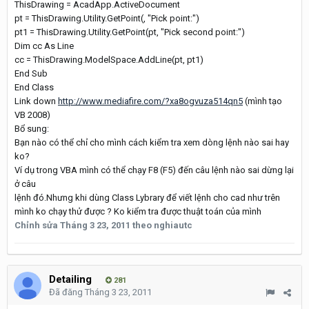
ThisDrawing = AcadApp.ActiveDocument
pt = ThisDrawing.Utility.GetPoint(, "Pick point:")
pt1 = ThisDrawing.Utility.GetPoint(pt, "Pick second point:")
Dim cc As Line
cc = ThisDrawing.ModelSpace.AddLine(pt, pt1)
End Sub
End Class
Link down
http://www.mediafire.com/?xa8ogvuza514qn5
(mình tạo
VB 2008)
Bổ sung:
Bạn nào có thể chỉ cho mình cách kiểm tra xem dòng lệnh nào sai hay
ko?
Ví dụ trong VBA mình có thể chạy F8 (F5) đến câu lệnh nào sai dừng lại
ở câu
lệnh đó.Nhưng khi dùng Class Lybrary để viết lệnh cho cad như trên
mình ko chạy thử được ? Ko kiểm tra được thuật toán của mình
Chỉnh sửa
Tháng 3 23, 2011
theo nghiautc
Detailing
281
Đã đăng
Tháng 3 23, 2011