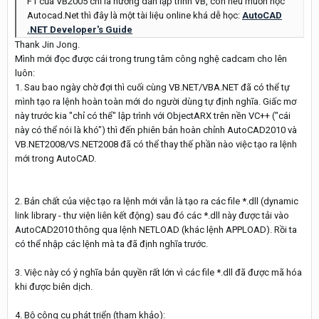
F1 của VB2005 chỉ là hướng dẫn lập trình VB, còn nếu muốn học
Autocad.Net thì đây là một tài liệu online khá dễ học:
AutoCAD
.NET Developer's Guide
Thank Jin Jong.
Mình mới đọc được cái trong trung tâm công nghệ cadcam cho lên
luôn:
1. Sau bao ngày chờ đợi thì cuối cùng VB.NET/VBA.NET đã có thể tự
mình tạo ra lệnh hoàn toàn mới do người dùng tự định nghĩa. Giấc mơ
này trước kia "chỉ có thể" lập trình với ObjectARX trên nền VC++ ("cái
này có thể nói là khó") thì đến phiên bản hoàn chỉnh AutoCAD2010 và
VB.NET2008/VS.NET2008 đã có thể thay thế phần nào việc tạo ra lệnh
mới trong AutoCAD.
2. Bản chất của việc tạo ra lệnh mới vẫn là tạo ra các file *.dll (dynamic
link library - thư viện liên kết động) sau đó các *.dll này được tải vào
AutoCAD2010 thông qua lệnh NETLOAD (khác lệnh APPLOAD). Rồi ta
có thể nhập các lệnh mà ta đã định nghĩa trước.
3. Việc này có ý nghĩa bản quyền rất lớn vì các file *.dll đã được mã hóa
khi được biên dịch.
4. Bộ công cụ phát triển (tham khảo):