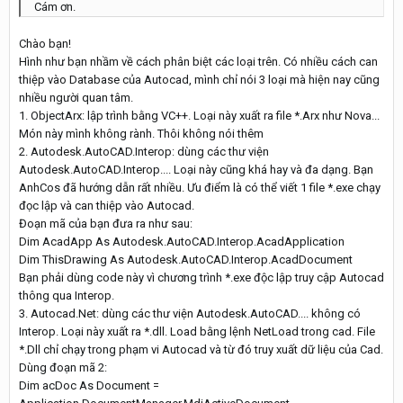
Cám ơn.
Chào bạn!
Hình như bạn nhầm về cách phân biệt các loại trên. Có nhiều cách can
thiệp vào Database của Autocad, mình chỉ nói 3 loại mà hiện nay cũng
nhiều người quan tâm.
1. ObjectArx: lập trình bằng VC++. Loại này xuất ra file *.Arx như Nova...
Món này mình không rành. Thôi không nói thêm
2. Autodesk.AutoCAD.Interop: dùng các thư viện
Autodesk.AutoCAD.Interop.... Loại này cũng khá hay và đa dạng. Bạn
AnhCos đã hướng dẫn rất nhiều. Ưu điểm là có thể viết 1 file *.exe chạy
đọc lập và can thiệp vào Autocad.
Đoạn mã của bạn đưa ra như sau:
Dim AcadApp As Autodesk.AutoCAD.Interop.AcadApplication
Dim ThisDrawing As Autodesk.AutoCAD.Interop.AcadDocument
Bạn phải dùng code này vì chương trình *.exe độc lập truy cập Autocad
thông qua Interop.
3. Autocad.Net: dùng các thư viện Autodesk.AutoCAD.... không có
Interop. Loại này xuất ra *.dll. Load bằng lệnh NetLoad trong cad. File
*.Dll chỉ chạy trong phạm vi Autocad và từ đó truy xuất dữ liệu của Cad.
Dùng đoạn mã 2:
Dim acDoc As Document =