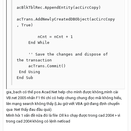
acBlkTblRec.AppendEntity(acCircCopy)

acTrans.AddNewlyCreatedDBObject(acCircCopy
, True)

         nCnt = nCnt + 1

     End While

     '' Save the changes and dispose of 
the transaction

     acTrans.Commit()

 End Using

End Sub
gia_bach có thể pos Acad.Net help cho mình được không,mình cài
VB.net 2005 nhấn F1 thì chỉ có help chung chung đọc mãi không hiểu,
lên mạng search không thấy (Lâu giờ viết VBA giờ đang định chuyển
qua .Net thấy đau đầu quá).
Mình hỏi 1 vấn đề nữa đó là file .Dll ko chạy được trong cad 2004 > vì
trong cad 2004 không có lệnh netload