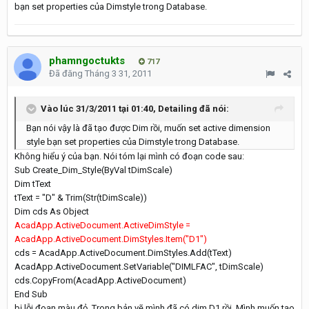
bạn set properties của Dimstyle trong Database.
phamngoctukts
717
Đã đăng
Tháng 3 31, 2011
Vào lúc 31/3/2011 tại 01:40, Detailing đã nói:
Bạn nói vậy là đã tạo được Dim rồi, muốn set active dimension
style bạn set properties của Dimstyle trong Database.
Không hiểu ý của bạn. Nói tóm lại mình có đoạn code sau:
Sub Create_Dim_Style(ByVal tDimScale)
Dim tText
tText = "D" & Trim(Str(tDimScale))
Dim cds As Object
AcadApp.ActiveDocument.ActiveDimStyle =
AcadApp.ActiveDocument.DimStyles.Item("D1")
cds = AcadApp.ActiveDocument.DimStyles.Add(tText)
AcadApp.ActiveDocument.SetVariable("DIMLFAC", tDimScale)
cds.CopyFrom(AcadApp.ActiveDocument)
End Sub
bị lỗi đoạn màu đỏ. Trong bản vẽ mình đã có dim D1 rồi. Mình muốn tạo