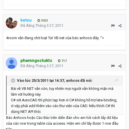
ketxu
3023
Đã đăng
Tháng 3 27, 2011
4room vẫn đang chờ loạt Tut VB.net của bác anhcos đây :">
phamngoctukts
717
Đã đăng
Tháng 3 27, 2011
Vào lúc 25/3/2011 tại 16:37, anhcos đã nói:
Bài về VB.NET vẫn còn, tuy nhiên mọi người vẫn không mặn mà
lắm với hướng này.
C# với AutoCAD thì phức tạp hơn vì C# không hỗ trợ late-binding,
vì vậy phải add thêm vào các thư viện của CAD. Nếu thích C# thì
dùng NET API thôi.
Bác Anhcos hoặc Các Bác trên diễn đàn cho em hỏi cách lấy dữ liệu
của các row trong table của access. Hiện em chỉ lấy được 1 row đầu