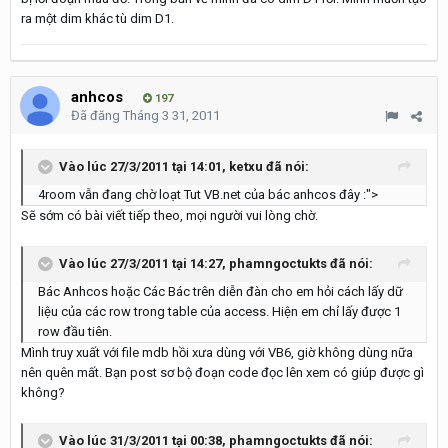
ra một dim khác tù dim D1.
anhcos
197
Đã đăng
Tháng 3 31, 2011
Vào lúc 27/3/2011 tại 14:01, ketxu đã nói:
4room vẫn đang chờ loạt Tut VB.net của bác anhcos đây :">
Sẽ sớm có bài viết tiếp theo, mọi người vui lòng chờ.
Vào lúc 27/3/2011 tại 14:27, phamngoctukts đã nói:
Bác Anhcos hoặc Các Bác trên diễn đàn cho em hỏi cách lấy dữ
liệu của các row trong table của access. Hiện em chỉ lấy được 1
row đầu tiên.
Mình truy xuất với file mdb hồi xưa dùng với VB6, giờ không dùng nữa
nên quên mất. Bạn post sơ bộ đoạn code đọc lên xem có giúp được gì
không?
Vào lúc 31/3/2011 tại 00:38, phamngoctukts đã nói: