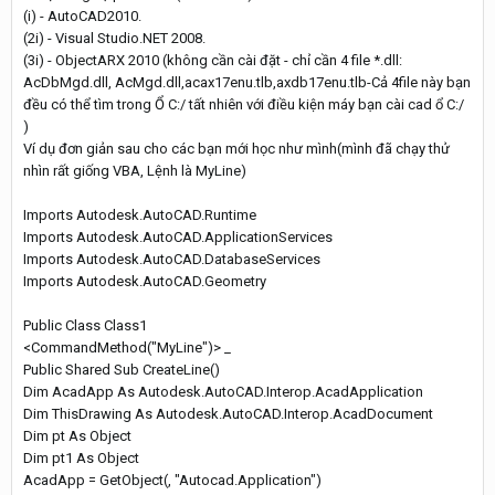
(i) - AutoCAD2010.
(2i) - Visual Studio.NET 2008.
(3i) - ObjectARX 2010 (không cần cài đặt - chỉ cần 4 file *.dll:
AcDbMgd.dll, AcMgd.dll,acax17enu.tlb,axdb17enu.tlb-Cả 4file này bạn
đều có thể tìm trong Ổ C:/ tất nhiên với điều kiện máy bạn cài cad ổ C:/
)
Ví dụ đơn giản sau cho các bạn mới học như mình(mình đã chạy thử
nhìn rất giống VBA, Lệnh là MyLine)
Imports Autodesk.AutoCAD.Runtime
Imports Autodesk.AutoCAD.ApplicationServices
Imports Autodesk.AutoCAD.DatabaseServices
Imports Autodesk.AutoCAD.Geometry
Public Class Class1
<CommandMethod("MyLine")> _
Public Shared Sub CreateLine()
Dim AcadApp As Autodesk.AutoCAD.Interop.AcadApplication
Dim ThisDrawing As Autodesk.AutoCAD.Interop.AcadDocument
Dim pt As Object
Dim pt1 As Object
AcadApp = GetObject(, "Autocad.Application")