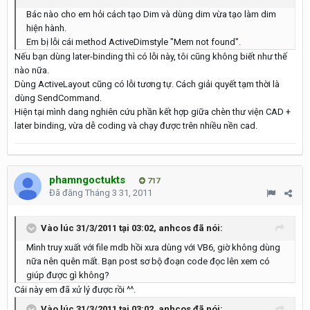
Bác nào cho em hỏi cách tạo Dim và dùng dim vừa tạo làm dim
hiện hành.
Em bị lỗi cái method ActiveDimstyle "Mem not found".
Nếu bạn dùng later-binding thì có lỗi này, tôi cũng không biết như thế
nào nữa.
Dùng ActiveLayout cũng có lỗi tương tự. Cách giải quyết tạm thời là
dùng SendCommand.
Hiện tại mình dang nghiên cứu phần kết hợp giữa chèn thư viện CAD +
later binding, vừa dễ coding và chạy được trên nhiều nền cad.
phamngoctukts
717
Đã đăng
Tháng 3 31, 2011
Vào lúc 31/3/2011 tại 03:02, anhcos đã nói:
Mình truy xuất với file mdb hồi xưa dùng với VB6, giờ không dùng
nữa nên quên mất. Bạn post sơ bộ đoạn code đọc lên xem có
giúp được gì không?
Cái này em đã xử lý được rồi ^^.
Vào lúc 31/3/2011 tại 03:02, anhcos đã nói: