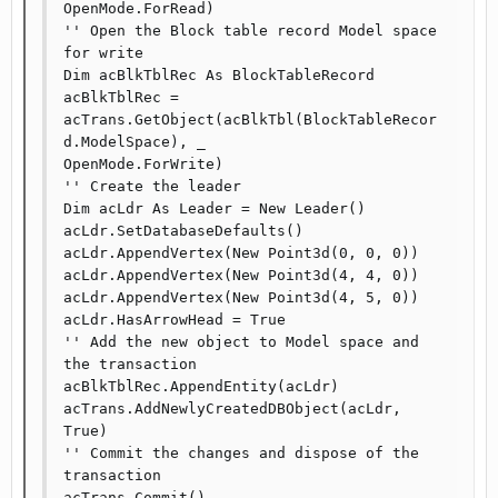
OpenMode.ForRead)

'' Open the Block table record Model space 
for write

Dim acBlkTblRec As BlockTableRecord

acBlkTblRec = 
acTrans.GetObject(acBlkTbl(BlockTableRecor
d.ModelSpace), _

OpenMode.ForWrite)

'' Create the leader

Dim acLdr As Leader = New Leader()

acLdr.SetDatabaseDefaults()

acLdr.AppendVertex(New Point3d(0, 0, 0))

acLdr.AppendVertex(New Point3d(4, 4, 0))

acLdr.AppendVertex(New Point3d(4, 5, 0))

acLdr.HasArrowHead = True

'' Add the new object to Model space and 
the transaction

acBlkTblRec.AppendEntity(acLdr)

acTrans.AddNewlyCreatedDBObject(acLdr, 
True)

'' Commit the changes and dispose of the 
transaction

acTrans.Commit()
