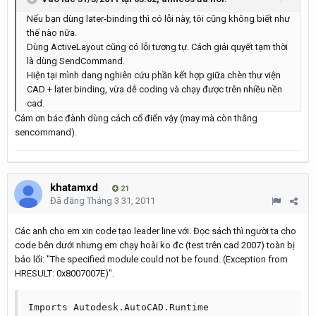
Nếu bạn dùng later-binding thì có lỗi này, tôi cũng không biết như
thế nào nữa.
Dùng ActiveLayout cũng có lỗi tương tự. Cách giải quyết tạm thời
là dùng SendCommand.
Hiện tại mình dang nghiên cứu phần kết hợp giữa chèn thư viện
CAD + later binding, vừa dễ coding và chạy được trên nhiều nền
cad.
Cám ơn bác đành dùng cách cổ điển vậy (may mà còn thằng
sencommand).
khatamxd
21
Đã đăng
Tháng 3 31, 2011
Các anh cho em xin code tạo leader line với. Đọc sách thì người ta cho
code bên dưới nhưng em chạy hoài ko đc (test trên cad 2007) toàn bị
báo lổi: "The specified module could not be found. (Exception from
HRESULT: 0x8007007E)".
Imports Autodesk.AutoCAD.Runtime
