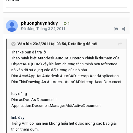
phuonghuynhduy
4
Đã đăng
Tháng 3 24, 2011
Vào lúc 23/3/2011 tại 03:56, Detailing đã nói:
Thanks bạn đã trả lời
Theo mình biết Autodesk.AutoCAD.Interop chính là thư viện của
ObjectARX (COM) vậy khi làm chương trình mình nên reference
nó vào rồi sử dụng các đối tượng của nó như
Dim AcadApp As Autodesk.AutoCAD.Interop.AcadApplication
Dim ThisDrawing As Autodesk.AutoCAD.Interop.AcadDocument
hay dùng
Dim acDoc As Document =
Application.DocumentManager.MdiActiveDocument
link đây
Tiếng Anh có hạn nên không hiểu hết được mong các bác giải
thích thêm dùm.