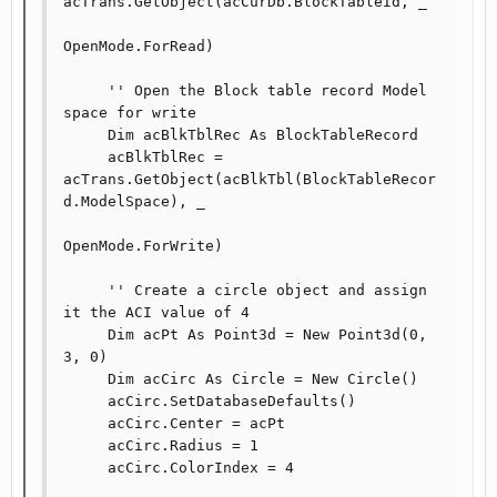
acTrans.GetObject(acCurDb.BlockTableId, _

OpenMode.ForRead)

     '' Open the Block table record Model 
space for write

     Dim acBlkTblRec As BlockTableRecord

     acBlkTblRec = 
acTrans.GetObject(acBlkTbl(BlockTableRecor
d.ModelSpace), _

OpenMode.ForWrite)

     '' Create a circle object and assign 
it the ACI value of 4

     Dim acPt As Point3d = New Point3d(0, 
3, 0)

     Dim acCirc As Circle = New Circle()

     acCirc.SetDatabaseDefaults()

     acCirc.Center = acPt

     acCirc.Radius = 1

     acCirc.ColorIndex = 4
