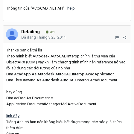
Thông tin của "AutoCAD .NET API" :
help
Detailing
281
Đã đăng
Tháng 3 23, 2011
Thanks bạn đã trả lời
Theo mình biết Autodesk.AutoCAD.Interop chính là thư viện của
ObjectARX (COM) vậy khi làm chương trình mình nên reference nó vào
rồi sử dụng các đối tượng của nó như
Dim AcadApp As Autodesk.AutoCAD.Interop.AcadApplication
Dim ThisDrawing As Autodesk.AutoCAD.Interop.AcadDocument
hay dùng
Dim acDoc As Document =
Application.DocumentManager.MdiActiveDocument
link đây
Tiếng Anh có hạn nên không hiểu hết được mong các bác giải thích
thêm dùm.
Cám ơn.