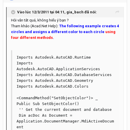
Vào lúc 12/3/2011 tại 04:11, gia_bach đã nói:
Hỏi vắn tắt quá, không hiểu ý bạn ?
Tham khảo (Acad.Net Help):
The following example creates 4
circles and assigns a different color to each circle
using
four different methods
.
Imports Autodesk.AutoCAD.Runtime

Imports 
Autodesk.AutoCAD.ApplicationServices

Imports Autodesk.AutoCAD.DatabaseServices

Imports Autodesk.AutoCAD.Geometry

Imports Autodesk.AutoCAD.Colors

<CommandMethod("SetObjectColor")> _

Public Sub SetObjectColor()

 '' Get the current document and database

 Dim acDoc As Document = 
Application.DocumentManager.MdiActiveDocum
ent
