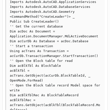
Imports Autodesk.AutoCAD.ApplicationServices

Imports Autodesk.AutoCAD.DatabaseServices

Imports Autodesk.AutoCAD.Geometry

<CommandMethod("CreateLeader")> _

Public Sub CreateLeader()

'' Get the current database

Dim acDoc As Document = 
Application.DocumentManager.MdiActiveDocument

Dim acCurDb As Database = acDoc.Database

'' Start a transaction

Using acTrans As Transaction = 
acCurDb.TransactionManager.StartTransaction()

'' Open the Block table for read

Dim acBlkTbl As BlockTable

acBlkTbl = 
acTrans.GetObject(acCurDb.BlockTableId, _

OpenMode.ForRead)

'' Open the Block table record Model space for 
write

Dim acBlkTblRec As BlockTableRecord

acBlkTblRec = 
acTrans.GetObject(acBlkTbl(BlockTableRecord.Mo
delSpace), _
