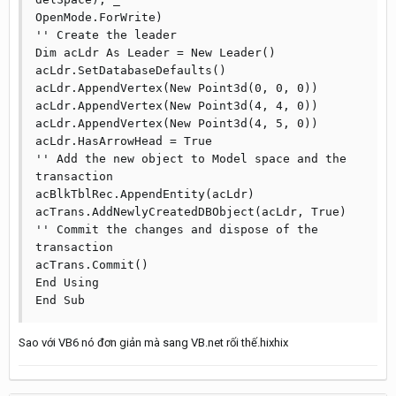
OpenMode.ForWrite)

'' Create the leader

Dim acLdr As Leader = New Leader()

acLdr.SetDatabaseDefaults()

acLdr.AppendVertex(New Point3d(0, 0, 0))

acLdr.AppendVertex(New Point3d(4, 4, 0))

acLdr.AppendVertex(New Point3d(4, 5, 0))

acLdr.HasArrowHead = True

'' Add the new object to Model space and the 
transaction

acBlkTblRec.AppendEntity(acLdr)

acTrans.AddNewlyCreatedDBObject(acLdr, True)

'' Commit the changes and dispose of the 
transaction

acTrans.Commit()

End Using

End Sub
Sao với VB6 nó đơn giản mà sang VB.net rối thế.hixhix