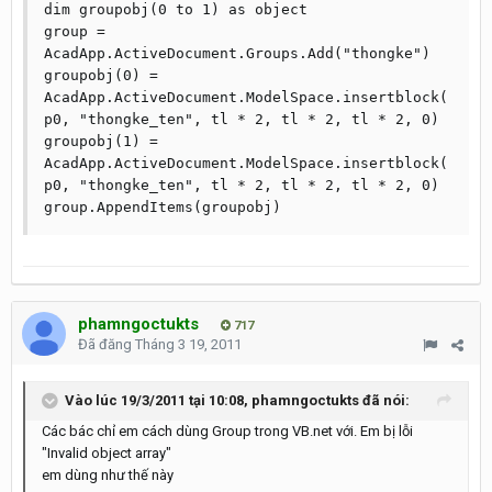
dim groupobj(0 to 1) as object

group = 
AcadApp.ActiveDocument.Groups.Add("thongke")

groupobj(0) = 
AcadApp.ActiveDocument.ModelSpace.insertblock(
p0, "thongke_ten", tl * 2, tl * 2, tl * 2, 0) 

groupobj(1) = 
AcadApp.ActiveDocument.ModelSpace.insertblock(
p0, "thongke_ten", tl * 2, tl * 2, tl * 2, 0)

phamngoctukts
717
Đã đăng
Tháng 3 19, 2011
Vào lúc 19/3/2011 tại 10:08, phamngoctukts đã nói:
Các bác chỉ em cách dùng Group trong VB.net với. Em bị lỗi
"Invalid object array"
em dùng như thế này