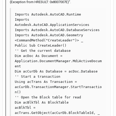
(Exception from HRESULT: 0x8007007E)".
Imports Autodesk.AutoCAD.Runtime

Imports 
Autodesk.AutoCAD.ApplicationServices

Imports Autodesk.AutoCAD.DatabaseServices

Imports Autodesk.AutoCAD.Geometry

<CommandMethod("CreateLeader")> _

Public Sub CreateLeader()

'' Get the current database

Dim acDoc As Document = 
Application.DocumentManager.MdiActiveDocum
ent

Dim acCurDb As Database = acDoc.Database

'' Start a transaction

Using acTrans As Transaction = 
acCurDb.TransactionManager.StartTransactio
n()

'' Open the Block table for read

Dim acBlkTbl As BlockTable

acBlkTbl = 
acTrans.GetObject(acCurDb.BlockTableId, _
