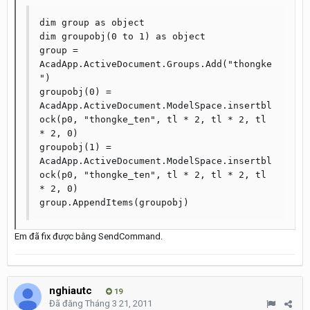
dim group as object

dim groupobj(0 to 1) as object

group = 
AcadApp.ActiveDocument.Groups.Add("thongke
")

groupobj(0) = 
AcadApp.ActiveDocument.ModelSpace.insertbl
ock(p0, "thongke_ten", tl * 2, tl * 2, tl 
* 2, 0) 

groupobj(1) = 
AcadApp.ActiveDocument.ModelSpace.insertbl
ock(p0, "thongke_ten", tl * 2, tl * 2, tl 
* 2, 0)

Em đã fix được bằng SendCommand.
nghiautc
19
Đã đăng
Tháng 3 21, 2011