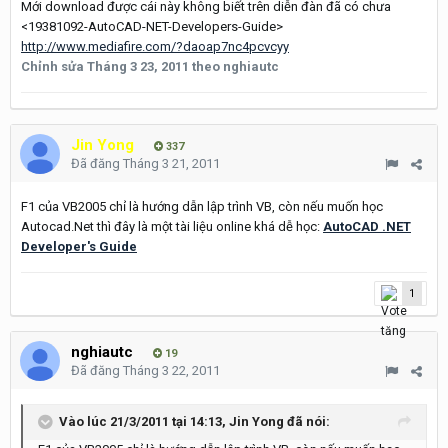
Mới download được cái này không biết trên diễn đàn đã có chưa
<19381092-AutoCAD-NET-Developers-Guide>
http://www.mediafire.com/?daoap7nc4pcvcyy
Chỉnh sửa
Tháng 3 23, 2011
theo nghiautc
Jin Yong
337
Đã đăng
Tháng 3 21, 2011
F1 của VB2005 chỉ là hướng dẫn lập trình VB, còn nếu muốn học
Autocad.Net thì đây là một tài liệu online khá dễ học:
AutoCAD .NET
Developer's Guide
1
nghiautc
19
Đã đăng
Tháng 3 22, 2011
Vào lúc 21/3/2011 tại 14:13, Jin Yong đã nói: