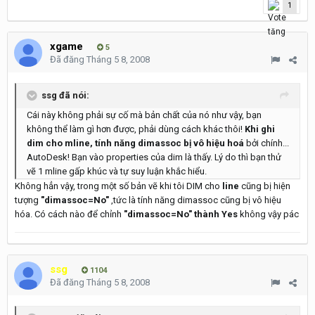
1
xgame
5
Đã đăng
Tháng 5 8, 2008
ssg đã nói:
Cái này không phải sự cố mà bản chất của nó như vậy, bạn
không thể làm gì hơn được, phải dùng cách khác thôi!
Khi ghi
dim cho mline, tính năng dimassoc bị vô hiệu hoá
bởi chính...
AutoDesk! Bạn vào properties của dim là thấy. Lý do thì bạn thử
vẽ 1 mline gấp khúc và tự suy luận khắc hiểu.
Không hẳn vậy, trong một số bản vẽ khi tôi DIM cho
line
cũng bị hiện
tượng
"dimassoc=No"
,tức là tính năng dimassoc cũng bị vô hiệu
hóa. Có cách nào để chỉnh
"dimassoc=No" thành Yes
không vậy pác
ssg
1104
Đã đăng
Tháng 5 8, 2008