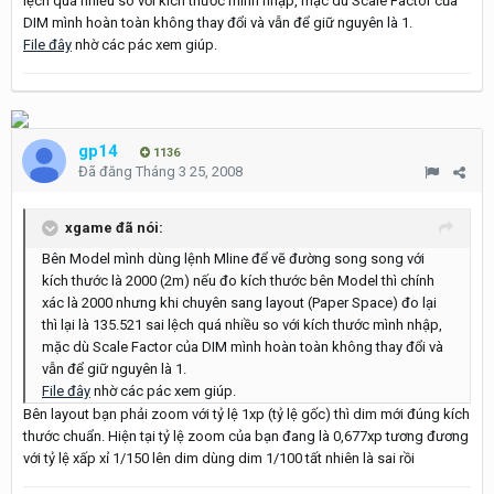
lệch quá nhiều so với kích thước mình nhập, mặc dù Scale Factor của
DIM mình hoàn toàn không thay đổi và vẫn để giữ nguyên là 1.
File đây
nhờ các pác xem giúp.
gp14
1136
Đã đăng
Tháng 3 25, 2008
xgame đã nói:
Bên Model mình dùng lệnh Mline để vẽ đường song song với
kích thước là 2000 (2m) nếu đo kích thước bên Model thì chính
xác là 2000 nhưng khi chuyên sang layout (Paper Space) đo lại
thì lại là 135.521 sai lệch quá nhiều so với kích thước mình nhập,
mặc dù Scale Factor của DIM mình hoàn toàn không thay đổi và
vẫn để giữ nguyên là 1.
File đây
nhờ các pác xem giúp.
Bên layout bạn phải zoom với tỷ lệ 1xp (tỷ lệ gốc) thì dim mới đúng kích
thước chuẩn. Hiện tại tỷ lệ zoom của bạn đang là 0,677xp tương đương
với tỷ lệ xấp xỉ 1/150 lên dim dùng dim 1/100 tất nhiên là sai rồi