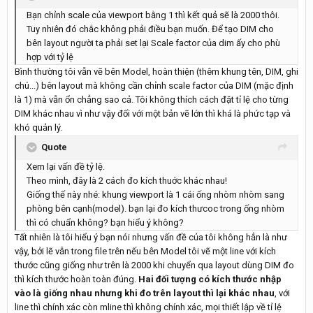
Bạn chỉnh scale của viewport bằng 1 thì kết quả sẽ là 2000 thôi.
Tuy nhiên đó chắc không phải điều bạn muốn. Để tạo DIM cho
bên layout người ta phải set lại Scale factor của dim ấy cho phù
hợp với tỷ lệ
Bình thường tôi vẫn vẽ bên Model, hoàn thiện (thêm khung tên, DIM, ghi
chú...) bên layout mà không cần chỉnh scale factor của DIM (mặc định
là 1) mà vẫn ổn chẳng sao cả. Tôi không thích cách đặt tỉ lệ cho từng
DIM khác nhau vì như vậy đối với một bản vẽ lớn thì khá là phức tạp và
khó quản lý.
Quote
Xem lại vấn đề tỷ lệ.
Theo mình, đây là 2 cách đo kích thuớc khác nhau!
Giống thế này nhé: khung viewport là 1 cái ống nhòm nhòm sang
phòng bên cạnh(model). bạn lại đo kích thưcoc trong ống nhòm
thì có chuẩn không? bạn hiểu ý không?
Tất nhiên là tôi hiểu ý bạn nói nhưng vấn đề của tôi không hẳn là như
vậy, bởi lẽ vẫn trong file trên nếu bên Model tôi vẽ một line với kích
thước cũng giống như trên là 2000 khi chuyển qua layout dùng DIM đo
thì kích thước hoàn toàn đúng.
Hai đối tượng có kích thước nhập
vào là giống nhau nhưng khi đo trên layout thì lại khác nhau
, với
line thì chính xác còn mline thì không chính xác, mọi thiết lập về tỉ lệ