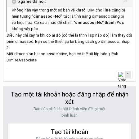
xgame đã nói:
Không hẳn vậy, trong một số bản vẽ khi tôi DIM cho
line
cũng bị
hiện tượng
"dimassoc=No"
,tức là tính năng dimassoc cũng bị
vô hiệu hóa. Có cách nào để chỉnh
"dimassoc=No" thành Yes
không vậy pác
Điều này chỉ xảy ra khi có ai đó (có thể là trình lisp nào đó) làm thay đổi
biến dimassoc. Bạn có thể thiết lập lại bằng cách gõ dimassoc, nhập
2.
Một dimension bị non-associative, bạn có thể tái lập bằng lệnh
DimReAssociate
1
Tạo một tài khoản hoặc đăng nhập để nhận
xét
Bạn cần phải là một thành viên để lại một
bình luận
Tạo tài khoản
Đăng ký một tài khoản mới trong cộng