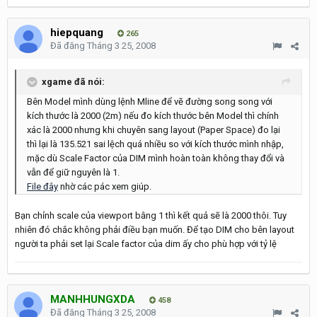
hiepquang
265
Đã đăng
Tháng 3 25, 2008
xgame đã nói:
Bên Model mình dùng lệnh Mline để vẽ đường song song với
kích thước là 2000 (2m) nếu đo kích thước bên Model thì chính
xác là 2000 nhưng khi chuyên sang layout (Paper Space) đo lại
thì lại là 135.521 sai lệch quá nhiều so với kích thước mình nhập,
mặc dù Scale Factor của DIM mình hoàn toàn không thay đổi và
vẫn để giữ nguyên là 1.
File đây
nhờ các pác xem giúp.
Bạn chỉnh scale của viewport bằng 1 thì kết quả sẽ là 2000 thôi. Tuy
nhiên đó chắc không phải điều bạn muốn. Để tạo DIM cho bên layout
người ta phải set lại Scale factor của dim ấy cho phù hợp với tỷ lệ
MANHHUNGXDA
458
Đã đăng
Tháng 3 25, 2008