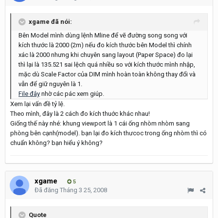
xgame đã nói:
Bên Model mình dùng lệnh Mline để vẽ đường song song với
kích thước là 2000 (2m) nếu đo kích thước bên Model thì chính
xác là 2000 nhưng khi chuyên sang layout (Paper Space) đo lại
thì lại là 135.521 sai lệch quá nhiều so với kích thước mình nhập,
mặc dù Scale Factor của DIM mình hoàn toàn không thay đổi và
vẫn để giữ nguyên là 1.
File đây
nhờ các pác xem giúp.
Xem lại vấn đề tỷ lệ.
Theo mình, đây là 2 cách đo kích thuớc khác nhau!
Giống thế này nhé: khung viewport là 1 cái ống nhòm nhòm sang
phòng bên cạnh(model). bạn lại đo kích thưcoc trong ống nhòm thì có
chuẩn không? bạn hiểu ý không?
xgame
5
Đã đăng
Tháng 3 25, 2008
Quote